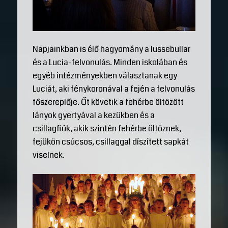
Napjainkban is élő hagyomány a lussebullar
és a Lucia-felvonulás. Minden iskolában és
egyéb intézményekben választanak egy
Luciát, aki fénykoronával a fején a felvonulás
főszereplője. Őt követik a fehérbe öltözött
lányok gyertyával a kezükben és a
csillagfiúk, akik szintén fehérbe öltöznek,
fejükön csúcsos, csillaggal díszített sapkát
viselnek.