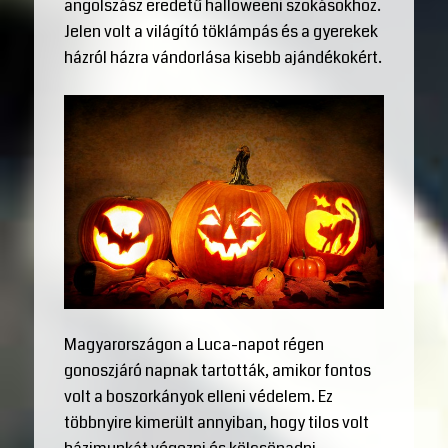
angolszász eredetű halloweeni szokásokhoz.
Jelen volt a világító töklámpás és a gyerekek
házról házra vándorlása kisebb ajándékokért.
Magyarországon a Luca-napot régen
gonoszjáró napnak tartották, amikor fontos
volt a boszorkányok elleni védelem. Ez
többnyire kimerült annyiban, hogy tilos volt