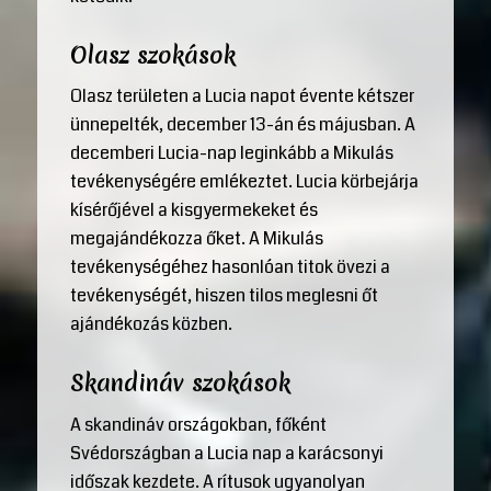
Olasz szokások
Olasz területen a Lucia napot évente kétszer
ünnepelték, december 13-án és májusban. A
decemberi Lucia-nap leginkább a Mikulás
tevékenységére emlékeztet. Lucia körbejárja
kísérőjével a kisgyermekeket és
megajándékozza őket. A Mikulás
tevékenységéhez hasonlóan titok övezi a
tevékenységét, hiszen tilos meglesni őt
ajándékozás közben.
Skandináv szokások
A skandináv országokban, főként
Svédországban a Lucia nap a karácsonyi
időszak kezdete. A rítusok ugyanolyan