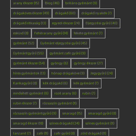
arany ékszer
(15)
Blog
(46)
briliáns gyémánt
(9)
drágaköves ékszer
(49)
drágakő
(60)
drágakő nyakék
(7)
drágakő ritkaság
(13)
egyedi ékszer
(24)
Eljegyzési gyűrű
(40)
esküvő
(8)
Fehérarany gyűrű
(14)
fekete gyémánt
(7)
gyémánt
(52)
Gyémánt eljegyzési gyűrű
(45)
Gyémántgyűrű
(55)
gyémánt zafír gyűrű
(9)
gyémánt ékszer
(54)
gyöngy
(6)
gyöngy ékszer
(27)
híres gyémántok
(13)
hónap drágaköve
(9)
Jegygyűrű
(24)
Karikagyűrű
(8)
kék drágakő
(6)
kék gyémánt
(7)
minősített gyémánt
(6)
rozé arany
(6)
rubin
(7)
rubin ékszer
(7)
rózsaszín gyémánt
(11)
rózsaszín gyémántgyűrű
(9)
smaragd
(15)
smaragd gyűrű
(8)
smaragd ékszer
(18)
színes drágakő
(34)
színes gyémánt
(11)
tanzanit
(7)
zafír
(11)
zafír gyűrű
(8)
zöld drágakő
(11)