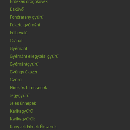
Érdekes drágakövek
Esküvő
Fehérarany gyűrű
Fekete gyémánt
Fülbevaló
Gránát
Gyémánt
Gyémánt eljegyzési gyűrű
Gyémántgyűrű
Gyöngy ékszer
Gyűrű
Hírek és hírességek
Jegygyűrű
Jeles ünnepek
Karikagyűrű
Karikagyűrűk
Könyvek Filmek Ékszerek