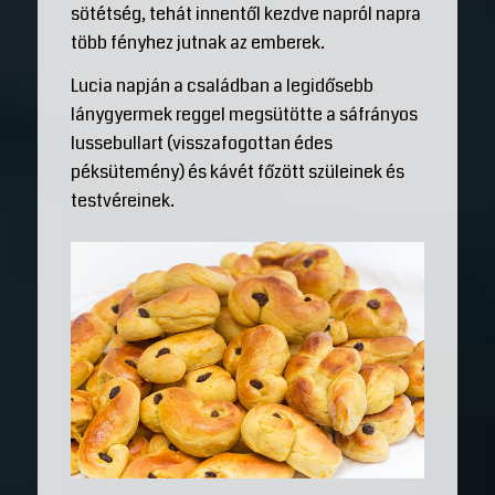
sötétség, tehát innentől kezdve napról napra
több fényhez jutnak az emberek.
Lucia napján a családban a legidősebb
lánygyermek reggel megsütötte a sáfrányos
lussebullart (visszafogottan édes
péksütemény) és kávét főzött szüleinek és
testvéreinek.