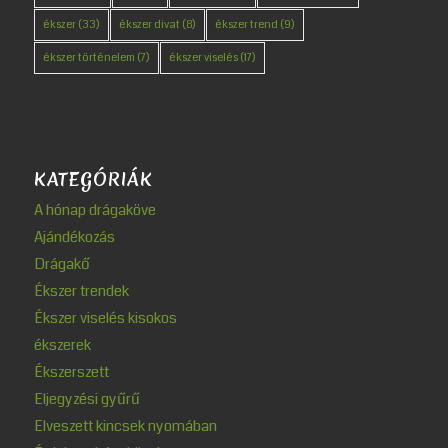
ékszer
(33)
ékszer divat
(8)
ékszer trend
(9)
ékszer történelem
(7)
ékszer viselés
(17)
KATEGÓRIÁK
A hónap drágaköve
Ajándékozás
Drágakő
Ékszer trendek
Ékszer viselés kisokos
ékszerek
Ékszerszett
Eljegyzési gyűrű
Elveszett kincsek nyomában