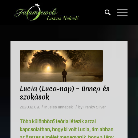
Lucia (Luca-nap) – ünnep és
szokások
/
/
2020.12.09.
in
Jeles ünnepek
by
Franky Silver
Több különböző teória létezik azzal
kapcsolatban, hogy ki volt Lucia, ám abban
az összes elmélet megegyezik, hogy a fény