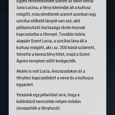
Egyes feltételezések szerint az ókori római
Juno Lucina, a fény istennője áll a kultusz
mögött, más elméletek szerint azonban egy
szicíliai előkelő lányról van szó, akit
példamutató tisztasága révén hoznak
kapcsolatba a fénnyel. További teória
alapján Szent Lucia, a szicíliai lány áll a
kultusz mögött, aki i.sz. 300 körül született,
felvette a keresztény hitet, majd a Szent
Ágnes templom előtt kivégezték.
Akárki is volt Lucia, évszázadokon át a
fényhez kapcsolódott a neve és a kultusza
egyaránt.
Vessünk egy pillantást arra, hogy a
különböző nemzetek milyen módon
ünnepelték a fényhozót.