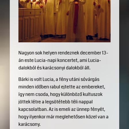
Nagyon sok helyen rendeznek december 13-
án este Lucia-napi koncertet, ami Lucia-
dalokból és karácsonyi dalokból áll.
Bárki is volt Lucia, a fény utáni sóvárgás
minden időben rabul ejtette az embereket,
így nem csoda, hogy különböző kultuszok
jöttek létre a legsötétebb téli nappal
kapcsolatban. Az is emeli az ünnep fényét,
hogy ilyenkor már meglehetősen közel van a
karácsony.