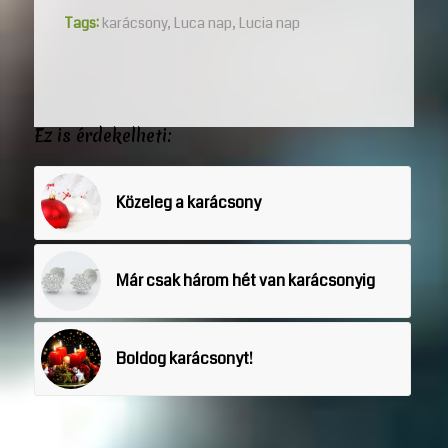
Tags:
karácsony
,
Luca nap
,
Lucia nap
Ez is érdekelheti:
Közeleg a karácsony
Már csak három hét van karácsonyig
Boldog karácsonyt!