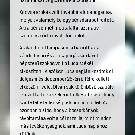
házimunkát végezni és kölcsönadni.
Kedves szokás volt továbbá a lucapogácsa,
melyek valamelyike egy pénzdarabot rejtett.
Aki a pénzérmét megtalálta, azt nagy
szerencse érte rövid időn belül.
A világító töklámpáson, a házról házra
vándorláson és a lucapogácsán kívül
népszerű szokás volt a Luca székét
elkészíteni. A széken Luca napján kezdtek el
dolgozni és december 25-én éjfélre kellett
elkészülni vele. Olyan sok különböző szabály
létezett a Luca székének elkészítésére, hogy
szinte lehetetlenség felsorolni mindet. Az
azonban biztos, hogy a boszorkányok
távoltartása volt a cél ezzel is, mint minden
más tevékenységnek, ami Luca napjához
kötődik.