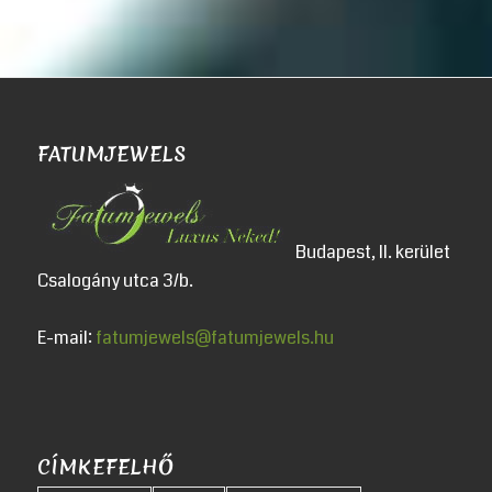
FATUMJEWELS
Budapest, II. kerület
Csalogány utca 3/b.
E-mail:
fatumjewels@fatumjewels.hu
CÍMKEFELHŐ