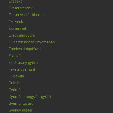
Drágakő
Ékszer trendek
Ékszer viselés kisokos
ékszerek
Ékszerszett
Eljegyzési gyűrű
Elveszett kincsek nyomában
Érdekes drágakövek
Esküvő
Fehérarany gyűrű
Fekete gyémánt
Fülbevaló
Gránát
Gyémánt
Gyémánt eljegyzési gyűrű
Gyémántgyűrű
Gyöngy ékszer