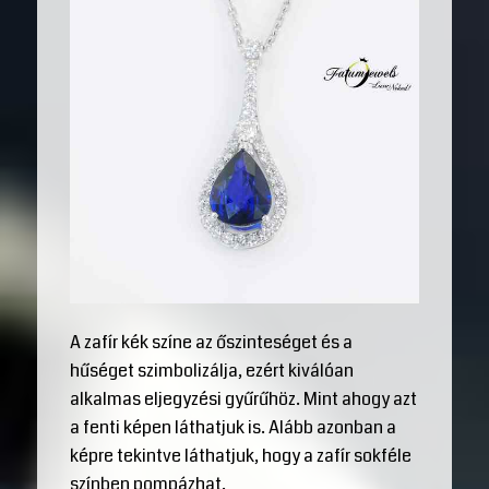
A zafír kék színe az őszinteséget és a
hűséget szimbolizálja, ezért kiválóan
alkalmas eljegyzési gyűrűhöz. Mint ahogy azt
a fenti képen láthatjuk is. Alább azonban a
képre tekintve láthatjuk, hogy a zafír sokféle
színben pompázhat.