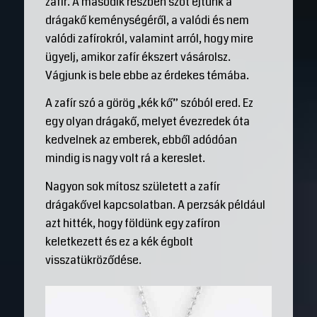
zafír. A második részben szót ejtünk a
drágakő keménységéről, a valódi és nem
valódi zafírokról, valamint arról, hogy mire
ügyelj, amikor zafír ékszert vásárolsz.
Vágjunk is bele ebbe az érdekes témába.
A zafír szó a görög „kék kő” szóból ered. Ez
egy olyan drágakő, melyet évezredek óta
kedvelnek az emberek, ebből adódóan
mindig is nagy volt rá a kereslet.
Nagyon sok mítosz született a zafír
drágakővel kapcsolatban. A perzsák például
azt hitték, hogy földünk egy zafíron
keletkezett és ez a kék égbolt
visszatükröződése.