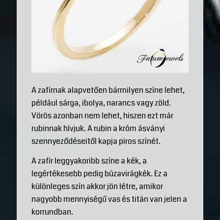
A zafírnak alapvetően bármilyen színe lehet,
például sárga, ibolya, narancs vagy zöld.
Vörös azonban nem lehet, hiszen ezt már
rubinnak hívjuk. A rubin a króm ásványi
szennyeződéseitől kapja piros színét.
A zafír leggyakoribb színe a kék, a
legértékesebb pedig búzavirágkék. Ez a
különleges szín akkor jön létre, amikor
nagyobb mennyiségű vas és titán van jelen a
korrundban.