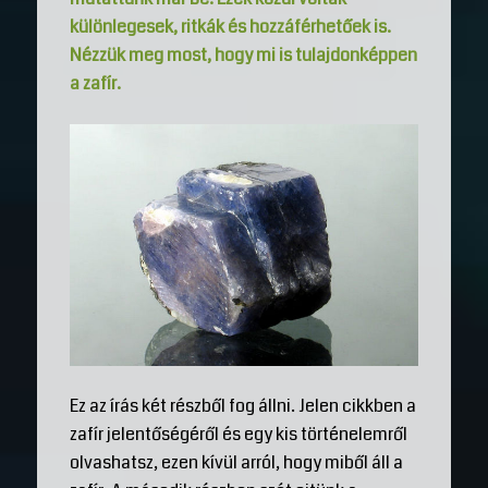
különlegesek, ritkák és hozzáférhetőek is.
Nézzük meg most, hogy mi is tulajdonképpen
a zafír.
Ez az írás két részből fog állni. Jelen cikkben a
zafír jelentőségéről és egy kis történelemről
olvashatsz, ezen kívül arról, hogy miből áll a