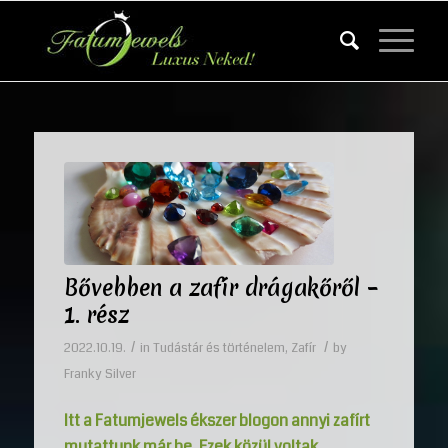
Bővebben a zafír drágakőről –
1. rész
/
/
2022.10.19.
in
Tudástár és történelem
,
Zafír
by
Franky Silver
Itt a Fatumjewels ékszer blogon annyi zafírt
mutattunk már be. Ezek közül voltak