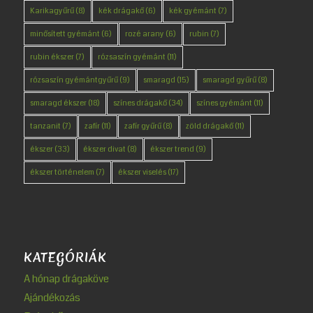
Karikagyűrű
(8)
kék drágakő
(6)
kék gyémánt
(7)
minősített gyémánt
(6)
rozé arany
(6)
rubin
(7)
rubin ékszer
(7)
rózsaszín gyémánt
(11)
rózsaszín gyémántgyűrű
(9)
smaragd
(15)
smaragd gyűrű
(8)
smaragd ékszer
(18)
színes drágakő
(34)
színes gyémánt
(11)
tanzanit
(7)
zafír
(11)
zafír gyűrű
(8)
zöld drágakő
(11)
ékszer
(33)
ékszer divat
(8)
ékszer trend
(9)
ékszer történelem
(7)
ékszer viselés
(17)
KATEGÓRIÁK
A hónap drágaköve
Ajándékozás