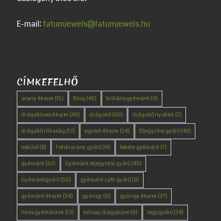
E-mail:
fatumjewels@fatumjewels.hu
CÍMKEFELHŐ
arany ékszer
(15)
Blog
(46)
briliáns gyémánt
(9)
drágaköves ékszer
(49)
drágakő
(60)
drágakő nyakék
(7)
drágakő ritkaság
(13)
egyedi ékszer
(24)
Eljegyzési gyűrű
(40)
esküvő
(8)
Fehérarany gyűrű
(14)
fekete gyémánt
(7)
gyémánt
(52)
Gyémánt eljegyzési gyűrű
(45)
Gyémántgyűrű
(55)
gyémánt zafír gyűrű
(9)
gyémánt ékszer
(54)
gyöngy
(6)
gyöngy ékszer
(27)
híres gyémántok
(13)
hónap drágaköve
(9)
Jegygyűrű
(24)