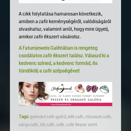
A cikk folytatása hamarosan következik,
amiben a zafír keménységéről, valódiságáról
olvashatsz, valamint arról, hogy mire ügyelj,
amikor zafír ékszert vásárolsz.
A Fatumjewels Galériában is rengeteg
csodálatos zafír ékszert találsz. Válaszd ki a
kedvenc színed, a kedvenc formád, és
tündökölj a zafír szépségével!
Tags:
gyémánt zafír gyűrű
,
kék zafír
,
rózsaszín zafír
,
sárga zafír
,
tűz zafír
,
zafír
,
zafír ékszer szett