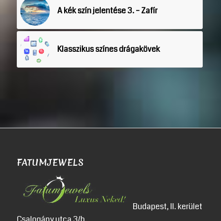
A kék szín jelentése 3. – Zafír
Klasszikus színes drágakövek
FATUMJEWELS
Budapest, II. kerület
Csalogány utca 3/b.