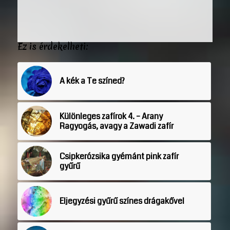
Ez is érdekelheti:
A kék a Te színed?
Különleges zafírok 4. – Arany
Ragyogás, avagy a Zawadi zafír
Csipkerózsika gyémánt pink zafír
gyűrű
Eljegyzési gyűrű színes drágakővel