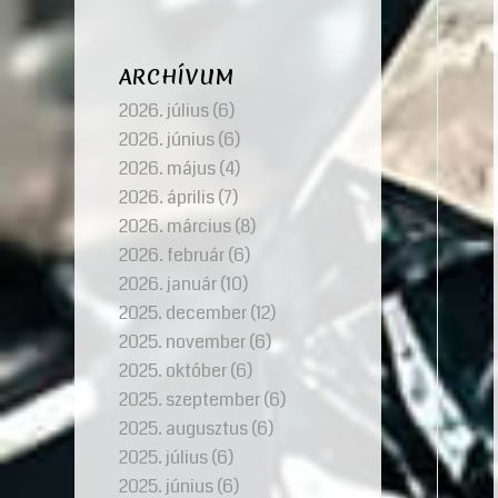
ARCHÍVUM
2026. július
(6)
2026. június
(6)
2026. május
(4)
2026. április
(7)
2026. március
(8)
2026. február
(6)
2026. január
(10)
2025. december
(12)
2025. november
(6)
2025. október
(6)
2025. szeptember
(6)
2025. augusztus
(6)
2025. július
(6)
2025. június
(6)