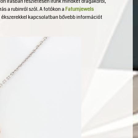
lön írásban részletesen írunk mindkét drágakőről,
rás a rubinról szól. A fotókon a
Fatumjewels
tt ékszerekkel kapcsolatban bővebb információt