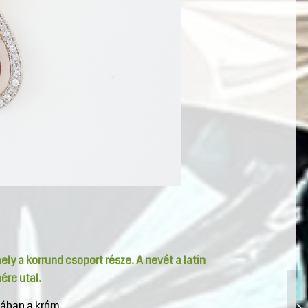
ly a korrund csoport része. A nevét a latin
ére utal.
lában a króm.