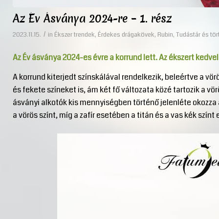
Az Év Ásványa 2024-re – 1. rész
/
2023.11.15.
in
Ékszer trendek
,
Érdekes drágakövek
,
Rubin
,
Tudástár és tö
Az Év ásványa 2024-es évre a korrund lett. Az ékszert kedvelő
A korrund kiterjedt színskálával rendelkezik, beleértve a vörö
és fekete színeket is, ám két fő változata közé tartozik a vörö
ásványi alkotók kis mennyiségben történő jelenléte okozza 
a vörös színt, míg a zafír esetében a titán és a vas kék szín