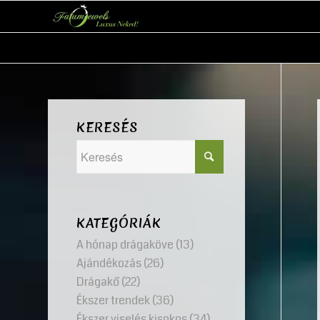
KERESÉS
KATEGÓRIÁK
A hónap drágaköve
(13)
Ajándékozás
(26)
Drágakő
(22)
Ékszer trendek
(36)
Ékszer viselés kisokos
(34)