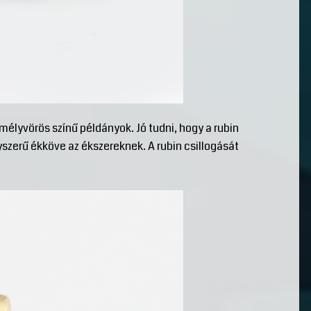
 mélyvörös színű példányok. Jó tudni, hogy a rubin
yszerű ékköve az ékszereknek. A rubin csillogását