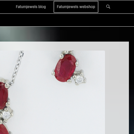
Fatumjewels blog
Fatumjewels webshop