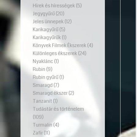
Hírek és hírességek
(5)
Jegygyűrű
(20)
Jeles ünnepek
(12)
Karikagyűrű
(5)
Karikagyűrűk
(1)
Könyvek Filmek Ékszerek
(4)
Különleges ékszerek
(24)
Nyaklánc
(1)
Rubin
(9)
Rubin gyűrű
(1)
Smaragd
(7)
Smaragd ékszer
(2)
Tanzanit
(1)
Tudástár és történelem
(109)
Turmalin
(4)
Zafír
(11)