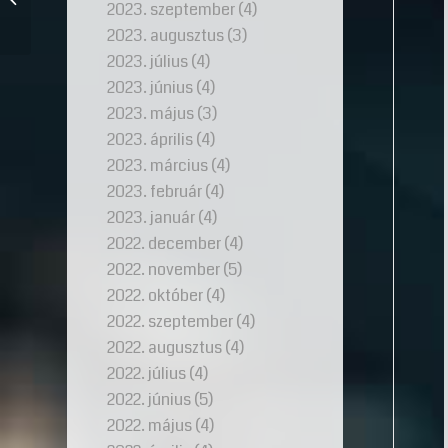
2023. szeptember
(4)
templomos lovagrend
kincsei
2023. augusztus
(3)
2023. július
(4)
2023. június
(4)
2023. május
(3)
2023. április
(4)
2023. március
(4)
2023. február
(4)
2023. január
(4)
2022. december
(4)
2022. november
(5)
2022. október
(4)
2022. szeptember
(4)
2022. augusztus
(4)
2022. július
(4)
2022. június
(5)
2022. május
(4)