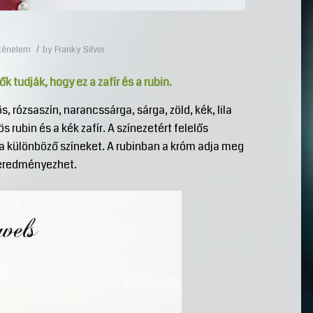
/
rténelem
by
Franky Silver
k tudják, hogy ez a zafír és a rubin.
s, rózsaszín, narancssárga, sárga, zöld, kék, lila
s rubin és a kék zafír. A színezetért felelős
a különböző színeket. A rubinban a króm adja meg
t eredményezhet.