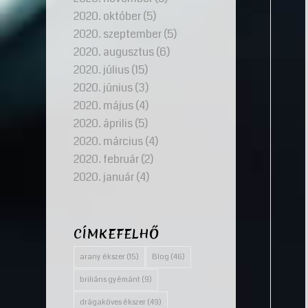
2020. október
(5)
2020. szeptember
(5)
2020. augusztus
(6)
2020. július
(15)
2020. június
(3)
2020. május
(4)
2020. április
(5)
2020. március
(4)
2020. február
(2)
2020. január
(4)
CÍMKEFELHŐ
arany ékszer
(15)
Blog
(46)
briliáns gyémánt
(9)
drágaköves ékszer
(49)