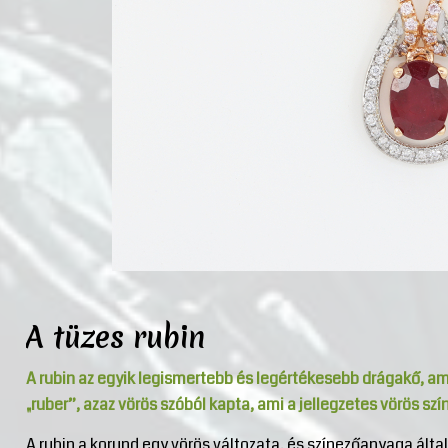
A tüzes rubin
A rubin az egyik legismertebb és legértékesebb drágakő, ame
„ruber”, azaz vörös szóból kapta, ami a jellegzetes vörös szín
A rubin a korund egy vörös változata, és színezőanyaga álta