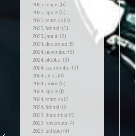
2025. május
(6)
2025. április
(6)
2025. március
(6)
2025. február
(6)
2025. január
(6)
2024. december
(6)
2024. november
(6)
2024. október
(6)
2024. szeptember
(6)
2024. július
(6)
2024. június
(6)
2024. április
(1)
2024. március
(1)
2024. február
(1)
2023. december
(4)
2023. november
(4)
Elveszett kincsek
2023. október
(4)
nyomában 6. – A