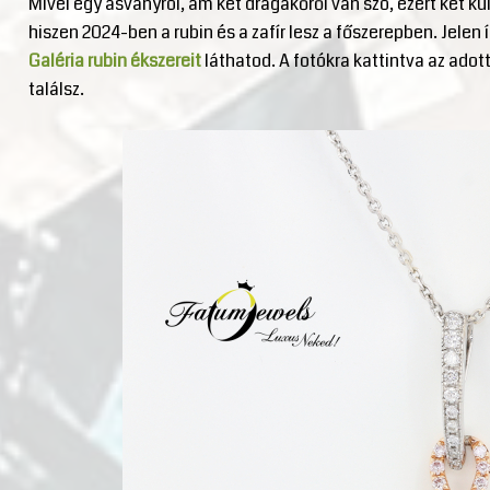
Mivel egy ásványról, ám két drágakőről van szó, ezért két kü
hiszen 2024-ben a rubin és a zafír lesz a főszerepben. Jelen í
Galéria rubin ékszereit
láthatod. A fotókra kattintva az ado
találsz.