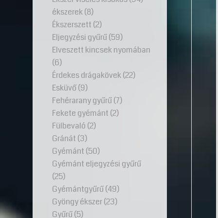
ékszerek
(8)
Ékszerszett
(2)
Eljegyzési gyűrű
(59)
Elveszett kincsek nyomában
(6)
Érdekes drágakövek
(22)
Esküvő
(9)
Fehérarany gyűrű
(7)
Fekete gyémánt
(2)
Fülbevaló
(2)
Gránát
(3)
Gyémánt
(50)
Gyémánt eljegyzési gyűrű
(25)
Gyémántgyűrű
(49)
Gyöngy ékszer
(23)
Gyűrű
(5)