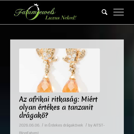
Az afrikai ritkaság: Miért
olyan értékes a tanzanit
drágakő?
/
/
2026.06.06.
in
Érdekes drágakövek
by
AITST-
BlogFatumJ