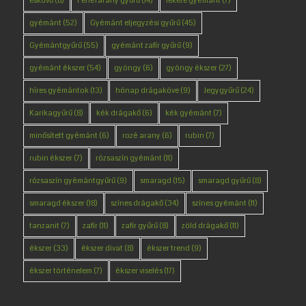
esküvő
(8)
Fehérarany gyűrű
(14)
fekete gyémánt
(7)
gyémánt
(52)
Gyémánt eljegyzési gyűrű
(45)
Gyémántgyűrű
(55)
gyémánt zafír gyűrű
(9)
gyémánt ékszer
(54)
gyöngy
(6)
gyöngy ékszer
(27)
híres gyémántok
(13)
hónap drágaköve
(9)
Jegygyűrű
(24)
Karikagyűrű
(8)
kék drágakő
(6)
kék gyémánt
(7)
minősített gyémánt
(6)
rozé arany
(6)
rubin
(7)
rubin ékszer
(7)
rózsaszín gyémánt
(11)
rózsaszín gyémántgyűrű
(9)
smaragd
(15)
smaragd gyűrű
(8)
smaragd ékszer
(18)
színes drágakő
(34)
színes gyémánt
(11)
tanzanit
(7)
zafír
(11)
zafír gyűrű
(8)
zöld drágakő
(11)
ékszer
(33)
ékszer divat
(8)
ékszer trend
(9)
ékszer történelem
(7)
ékszer viselés
(17)