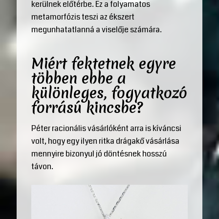
kerülnek előtérbe. Ez a folyamatos
metamorfózis teszi az ékszert
megunhatatlanná a viselője számára.
Miért fektetnek egyre
többen ebbe a
különleges, fogyatkozó
forrású kincsbe?
Péter racionális vásárlóként arra is kíváncsi
volt, hogy egy ilyen ritka drágakő vásárlása
mennyire bizonyul jó döntésnek hosszú
távon.