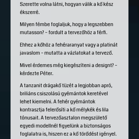
Szerette volna látni, hogyan válik a kő kész
ékszerré.
Milyen fémbe foglaljuk, hogy a legszebben
mutasson? – fordult a tervezőhöz a férfi.
Ehhez a kőhöz a fehéraranyat vagy a platinát
javaslom – mutatta a vázlatokat a tervező.
Mivel érdemes még kiegészíteni a designt? –
kérdezte Péter.
A tanzanit drágakő tüzét a legjobban apró,
briliáns csiszolású gyémántok keretével
lehet kiemelni. A fehér gyémántok
kontrasztja felerősíti a kő mélykék és lila
tónusait. A tervezőasztalon megszülető
egyedi modellnél figyelünk a biztonságos
foglalatra is, hiszen ez a kő törődést igényel.