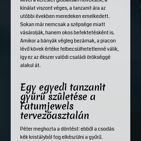
kínálat viszont véges, a tanzanit ára az
utóbbi években meredeken emelkedett.
Sokan már nemcsak a szépsége miatt
vásárolják, hanem okos befektetésként is.
Amikor a bányák végleg bezárnak, a piacon
lévő kövek értéke felbecsülhetetlenné válik,
így ez az ékszer valódi családi örökséggé
alakul át.
Egy egyedi tanzanit
gyűrű születése a
Fatumjewels
tervezőasztalán
Péter meghozta a döntést: ebből a csodás
kék kristályból fog elkészülni a gyűrű.