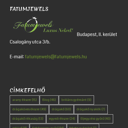
FATUMJEWELS
Budapest, II. kerület
Csalogány utca 3/b.
E-mail:
fatumjewels@fatumjewels.hu
CÍMKEFELHŐ
arany ékszer
(15)
Blog
(46)
briliáns gyémánt
(9)
drágaköves ékszer
(49)
drágakő
(60)
drágakő nyakék
(7)
drágakő ritkaság
(13)
egyedi ékszer
(24)
Eljegyzési gyűrű
(40)