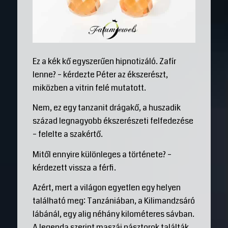
Ez a kék kő egyszerűen hipnotizáló. Zafír
lenne? – kérdezte Péter az ékszerészt,
miközben a vitrin felé mutatott.
Nem, ez egy tanzanit drágakő, a huszadik
század legnagyobb ékszerészeti felfedezése
– felelte a szakértő.
Mitől ennyire különleges a története? –
kérdezett vissza a férfi.
Azért, mert a világon egyetlen egy helyen
található meg: Tanzániában, a Kilimandzsáró
lábánál, egy alig néhány kilométeres sávban.
A legenda szerint maszáj pásztorok találták