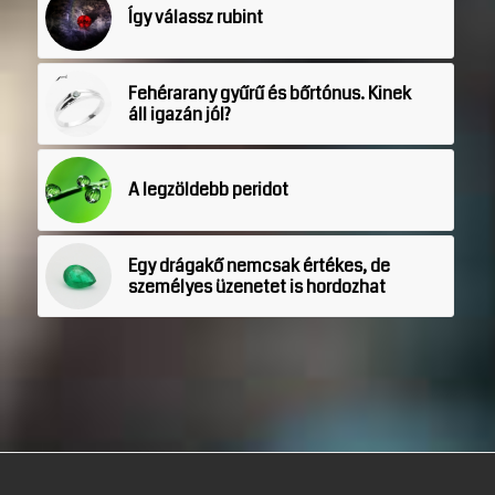
Így válassz rubint
Fehérarany gyűrű és bőrtónus. Kinek
áll igazán jól?
A legzöldebb peridot
Egy drágakő nemcsak értékes, de
személyes üzenetet is hordozhat