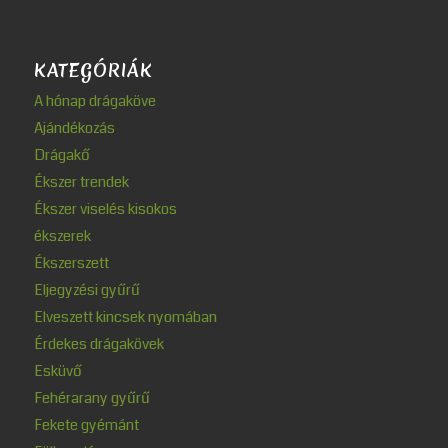
KATEGÓRIÁK
A hónap drágaköve
Ajándékozás
Drágakő
Ékszer trendek
Ékszer viselés kisokos
ékszerek
Ékszerszett
Eljegyzési gyűrű
Elveszett kincsek nyomában
Érdekes drágakövek
Esküvő
Fehérarany gyűrű
Fekete gyémánt