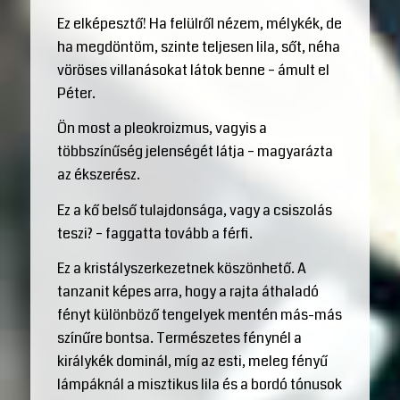
Ez elképesztő! Ha felülről nézem, mélykék, de
ha megdöntöm, szinte teljesen lila, sőt, néha
vöröses villanásokat látok benne – ámult el
Péter.
Ön most a pleokroizmus, vagyis a
többszínűség jelenségét látja – magyarázta
az ékszerész.
Ez a kő belső tulajdonsága, vagy a csiszolás
teszi? – faggatta tovább a férfi.
Ez a kristályszerkezetnek köszönhető. A
tanzanit képes arra, hogy a rajta áthaladó
fényt különböző tengelyek mentén más-más
színűre bontsa. Természetes fénynél a
királykék dominál, míg az esti, meleg fényű
lámpáknál a misztikus lila és a bordó tónusok