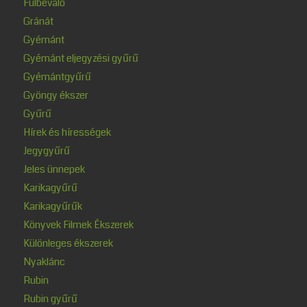
Fülbevaló
Gránát
Gyémánt
Gyémánt eljegyzési gyűrű
Gyémántgyűrű
Gyöngy ékszer
Gyűrű
Hírek és hírességek
Jegygyűrű
Jeles ünnepek
Karikagyűrű
Karikagyűrűk
Könyvek Filmek Ékszerek
Különleges ékszerek
Nyaklánc
Rubin
Rubin gyűrű