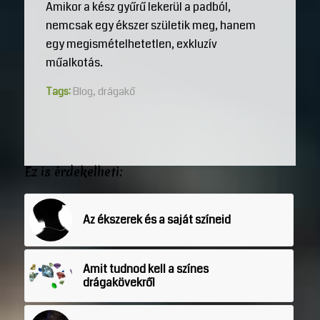
Amikor a kész gyűrű lekerül a padból,
nemcsak egy ékszer születik meg, hanem
egy megismételhetetlen, exkluzív
műalkotás.
Tags:
Blog
,
drágakő
Ez is érdekelheti:
Az ékszerek és a saját színeid
Amit tudnod kell a színes
drágakövekről