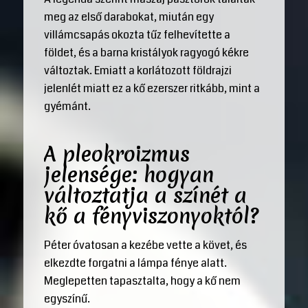
meg az első darabokat, miután egy
villámcsapás okozta tűz felhevítette a
földet, és a barna kristályok ragyogó kékre
változtak. Emiatt a korlátozott földrajzi
jelenlét miatt ez a kő ezerszer ritkább, mint a
gyémánt.
A pleokroizmus
jelensége: hogyan
változtatja a színét a
kő a fényviszonyoktól?
Péter óvatosan a kezébe vette a követ, és
elkezdte forgatni a lámpa fénye alatt.
Meglepetten tapasztalta, hogy a kő nem
egyszínű.