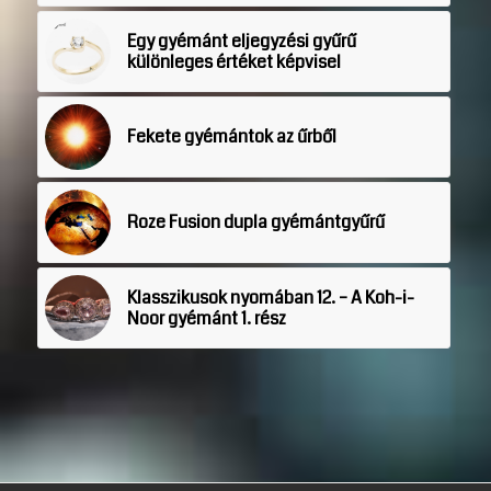
Egy gyémánt eljegyzési gyűrű
különleges értéket képvisel
Fekete gyémántok az űrből
Roze Fusion dupla gyémántgyűrű
Klasszikusok nyomában 12. – A Koh-i-
Noor gyémánt 1. rész