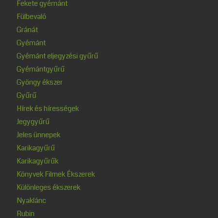
Fekete gyémánt
Fülbevaló
Gránát
Gyémánt
Gyémánt eljegyzési gyűrű
Gyémántgyűrű
Gyöngy ékszer
Gyűrű
Hírek és hírességek
Jegygyűrű
Jeles ünnepek
Karikagyűrű
Karikagyűrűk
Könyvek Filmek Ékszerek
Különleges ékszerek
Nyaklánc
Rubin