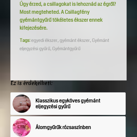
Úgy érzed, a csillagokat is lehoznád az égről?
Most megteheted. A Csillagfény
gyémántgyűrű tökéletes ékszer ennek
kifejezésére.
Tags:
egyedi ékszer
,
gyémánt ékszer
,
Gyémánt
eljegyzési gyűrű
,
Gyémántgyűrű
Ez is érdekelheti:
Klasszikus egyköves gyémánt
eljegyzési gyűrű
Álomgyűrűk rózsaszínben