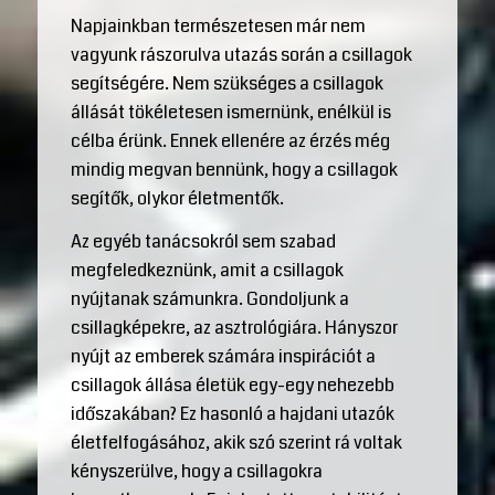
Napjainkban természetesen már nem
vagyunk rászorulva utazás során a csillagok
segítségére. Nem szükséges a csillagok
állását tökéletesen ismernünk, enélkül is
célba érünk. Ennek ellenére az érzés még
mindig megvan bennünk, hogy a csillagok
segítők, olykor életmentők.
Az egyéb tanácsokról sem szabad
megfeledkeznünk, amit a csillagok
nyújtanak számunkra. Gondoljunk a
csillagképekre, az asztrológiára. Hányszor
nyújt az emberek számára inspirációt a
csillagok állása életük egy-egy nehezebb
időszakában? Ez hasonló a hajdani utazók
életfelfogásához, akik szó szerint rá voltak
kényszerülve, hogy a csillagokra