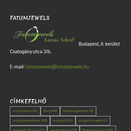
FATUMJEWELS
Budapest, II. kerület
Csalogány utca 3/b.
E-mail:
fatumjewels@fatumjewels.hu
CÍMKEFELHŐ
arany ékszer
(15)
Blog
(46)
briliáns gyémánt
(9)
drágaköves ékszer
(49)
drágakő
(60)
drágakő nyakék
(7)
drágakő ritkaság
(13)
egyedi ékszer
(24)
Eljegyzési gyűrű
(40)