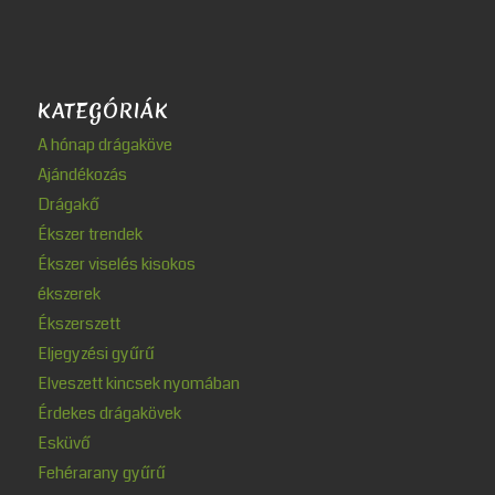
KATEGÓRIÁK
A hónap drágaköve
Ajándékozás
Drágakő
Ékszer trendek
Ékszer viselés kisokos
ékszerek
Ékszerszett
Eljegyzési gyűrű
Elveszett kincsek nyomában
Érdekes drágakövek
Esküvő
Fehérarany gyűrű