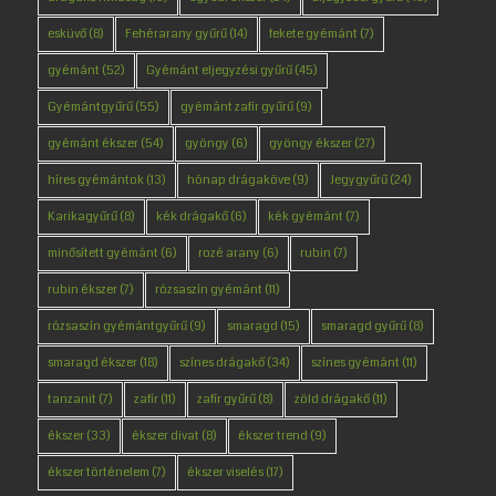
esküvő
(8)
Fehérarany gyűrű
(14)
fekete gyémánt
(7)
gyémánt
(52)
Gyémánt eljegyzési gyűrű
(45)
Gyémántgyűrű
(55)
gyémánt zafír gyűrű
(9)
gyémánt ékszer
(54)
gyöngy
(6)
gyöngy ékszer
(27)
híres gyémántok
(13)
hónap drágaköve
(9)
Jegygyűrű
(24)
Karikagyűrű
(8)
kék drágakő
(6)
kék gyémánt
(7)
minősített gyémánt
(6)
rozé arany
(6)
rubin
(7)
rubin ékszer
(7)
rózsaszín gyémánt
(11)
rózsaszín gyémántgyűrű
(9)
smaragd
(15)
smaragd gyűrű
(8)
smaragd ékszer
(18)
színes drágakő
(34)
színes gyémánt
(11)
tanzanit
(7)
zafír
(11)
zafír gyűrű
(8)
zöld drágakő
(11)
ékszer
(33)
ékszer divat
(8)
ékszer trend
(9)
ékszer történelem
(7)
ékszer viselés
(17)