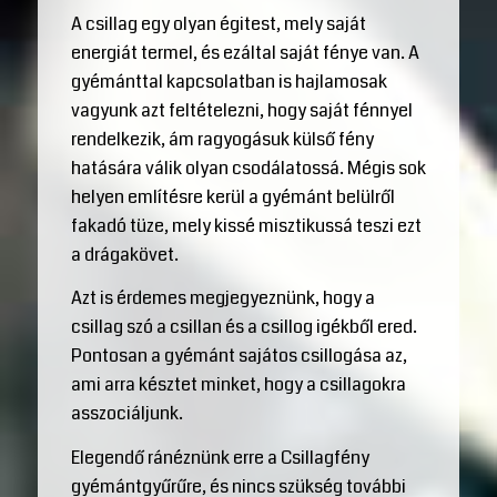
A csillag egy olyan égitest, mely saját
energiát termel, és ezáltal saját fénye van. A
gyémánttal kapcsolatban is hajlamosak
vagyunk azt feltételezni, hogy saját fénnyel
rendelkezik, ám ragyogásuk külső fény
hatására válik olyan csodálatossá. Mégis sok
helyen említésre kerül a gyémánt belülről
fakadó tüze, mely kissé misztikussá teszi ezt
a drágakövet.
Azt is érdemes megjegyeznünk, hogy a
csillag szó a csillan és a csillog igékből ered.
Pontosan a gyémánt sajátos csillogása az,
ami arra késztet minket, hogy a csillagokra
asszociáljunk.
Elegendő ránéznünk erre a Csillagfény
gyémántgyűrűre, és nincs szükség további