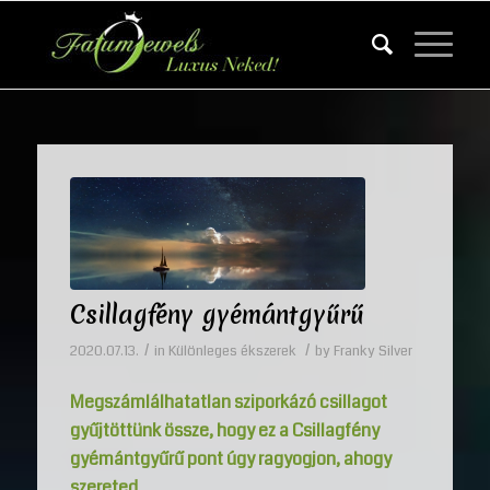
Csillagfény gyémántgyűrű
/
/
2020.07.13.
in
Különleges ékszerek
by
Franky Silver
Megszámlálhatatlan sziporkázó csillagot
gyűjtöttünk össze, hogy ez a Csillagfény
gyémántgyűrű pont úgy ragyogjon, ahogy
szereted.