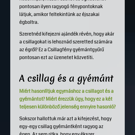
pontosan ilyen ragyogó fénypontoknak
látjuk, amikor feltekintünk az éjszakai
égboltra.
Szeretnéd kifejezni ajándék révén, hogy akár
a csillagokat is lehoznád szeretted számára
az égről? Ez a Csillagfény gyémántgyűrű
pontosan ezt az üzenetet közvetíti.
A csillag és a gyémánt
Miért hasonlítjuk egymáshoz a csillagot és a
gyémántot? Miért érezzük úgy, hogy ez a két
teljesen különböző jelenség ennyire hasonló?
Sokszor hallottuk már azt a kifejezést, hogy
egy-egy csillag gyémántként ragyog az
égen. Az sem ritka, hogy egy ékszer