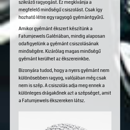
szikrázó ragyogást. Ez megkívánja a
megfelelő minőségű csiszolást. Csak így
hozható létre egy ragyogó gyémántgyűrű.
Amikor gyémánt ékszert készítünk a
Fatumjewels Galériában, mindig alaposan
odafigyelünk a gyémánt csiszolásának
minőségére. Kizárólag magas minőségű
gyémánt kerülhet az ékszereinkbe.
Bizonyára tudod, hogy a nyers gyémánt nem
különösebben ragyog, valójában még csak
nem is szép. A csiszolás adja meg ennek a
különleges drágakőnek azt a szépséget, amit
a Fatumjewels ékszereken látsz.