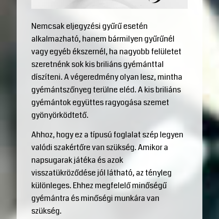
Nemcsak eljegyzési gyűrű esetén
alkalmazható, hanem bármilyen gyűrűnél
vagy egyéb ékszernél, ha nagyobb felületet
szeretnénk sok kis briliáns gyémánttal
díszíteni. A végeredmény olyan lesz, mintha
gyémántszőnyeg terülne eléd. A kis briliáns
gyémántok együttes ragyogása szemet
gyönyörködtető.
Ahhoz, hogy ez a típusú foglalat szép legyen
valódi szakértőre van szükség. Amikor a
napsugarak játéka és azok
visszatükröződése jól látható, az tényleg
különleges. Ehhez megfelelő minőségű
gyémántra és minőségi munkára van
szükség.