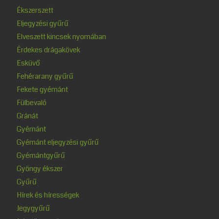
Ékszerszett
Eljegyzési gyűrű
Elveszett kincsek nyomában
Érdekes drágakövek
Esküvő
Fehérarany gyűrű
Fekete gyémánt
Fülbevaló
Gránát
Gyémánt
Gyémánt eljegyzési gyűrű
Gyémántgyűrű
Gyöngy ékszer
Gyűrű
Hírek és hírességek
Jegygyűrű