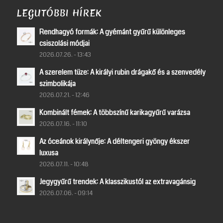
LEGUTÓBBI HÍREK
Rendhagyó formák: A gyémánt gyűrű különleges
csiszolási módjai
2026.07.26. - 13:43
A szerelem tüze: A királyi rubin drágakő és a szenvedély
szimbolikája
2026.07.21. - 12:46
Kombinált fémek: A többszínű karikagyűrű varázsa
2026.07.16. - 11:10
Az óceánok királynője: A déltengeri gyöngy ékszer
luxusa
2026.07.11. - 10:48
Jegygyűrű trendek: A klasszikustól az extravagánsig
2026.07.06. - 09:14