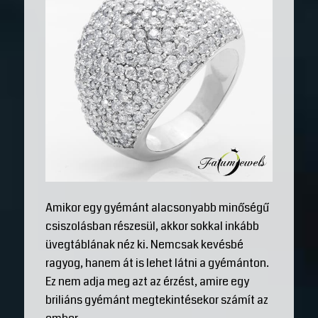
Amikor egy gyémánt alacsonyabb minőségű
csiszolásban részesül, akkor sokkal inkább
üvegtáblának néz ki. Nemcsak kevésbé
ragyog, hanem át is lehet látni a gyémánton.
Ez nem adja meg azt az érzést, amire egy
briliáns gyémánt megtekintésekor számít az