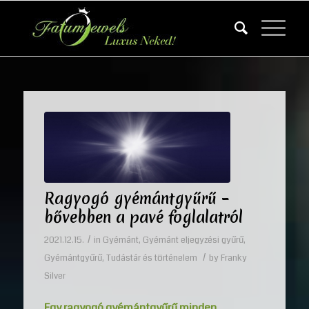
Ragyogó gyémántgyűrű –
bővebben a pavé foglalatról
/
2021.12.15.
in
Gyémánt
,
Gyémánt eljegyzési gyűrű
,
/
Gyémántgyűrű
,
Tudástár és történelem
by
Franky
Silver
Egy ragyogó gyémántgyűrű minden