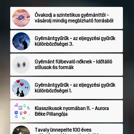
Óvakodj a szintetikus gyémánttól –
vásárolj mindig megbízható forrásból
Gyémántgyűrűk – az eljegyzési gyűrűk
különbözőségei 3.
Gyémánt fülbevaló nőknek – Időtálló
stílusok és formák
Gyémántgyűrűk – az eljegyzési gyűrűk
különbözőségei 1.
Klasszikusok nyomában 11. – Aurora
Béke Pillangója
Tavaly ünnepelte 100 éves