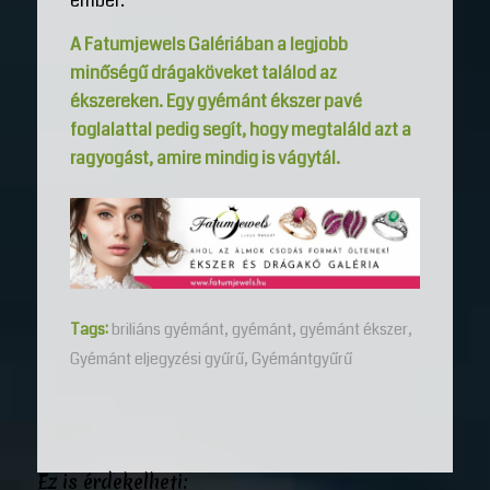
ember.
A Fatumjewels Galériában a legjobb
minőségű drágaköveket találod az
ékszereken. Egy gyémánt ékszer pavé
foglalattal pedig segít, hogy megtaláld azt a
ragyogást, amire mindig is vágytál.
Tags:
briliáns gyémánt
,
gyémánt
,
gyémánt ékszer
,
Gyémánt eljegyzési gyűrű
,
Gyémántgyűrű
Ez is érdekelheti: