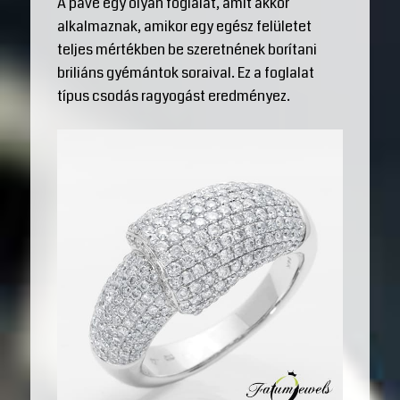
A pavé egy olyan foglalat, amit akkor
alkalmaznak, amikor egy egész felületet
teljes mértékben be szeretnének borítani
briliáns gyémántok soraival. Ez a foglalat
típus csodás ragyogást eredményez.