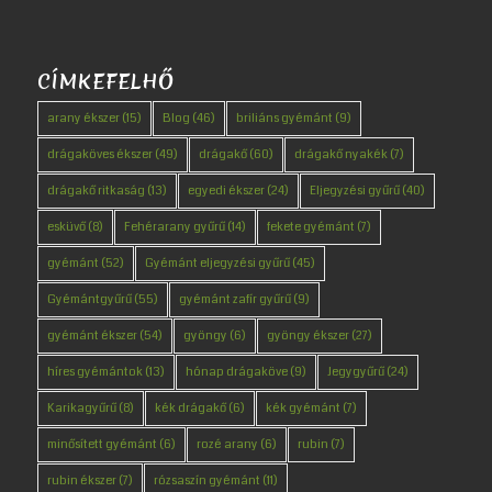
CÍMKEFELHŐ
arany ékszer
(15)
Blog
(46)
briliáns gyémánt
(9)
drágaköves ékszer
(49)
drágakő
(60)
drágakő nyakék
(7)
drágakő ritkaság
(13)
egyedi ékszer
(24)
Eljegyzési gyűrű
(40)
esküvő
(8)
Fehérarany gyűrű
(14)
fekete gyémánt
(7)
gyémánt
(52)
Gyémánt eljegyzési gyűrű
(45)
Gyémántgyűrű
(55)
gyémánt zafír gyűrű
(9)
gyémánt ékszer
(54)
gyöngy
(6)
gyöngy ékszer
(27)
híres gyémántok
(13)
hónap drágaköve
(9)
Jegygyűrű
(24)
Karikagyűrű
(8)
kék drágakő
(6)
kék gyémánt
(7)
minősített gyémánt
(6)
rozé arany
(6)
rubin
(7)
rubin ékszer
(7)
rózsaszín gyémánt
(11)