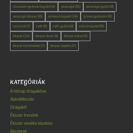
rózsaszín gyémántgyűrű
(9)
smaragd
(15)
smaragd gyűrű
(8)
smaragd ékszer
(18)
színes drágakő
(34)
színes gyémánt
(11)
tanzanit
(7)
zafír
(11)
zafír gyűrű
(8)
zöld drágakő
(11)
ékszer
(33)
ékszer divat
(8)
ékszer trend
(9)
ékszer történelem
(7)
ékszer viselés
(17)
KATEGÓRIÁK
A hónap drágaköve
Ajándékozás
Drágakő
Ékszer trendek
Ékszer viselés kisokos
ékszerek