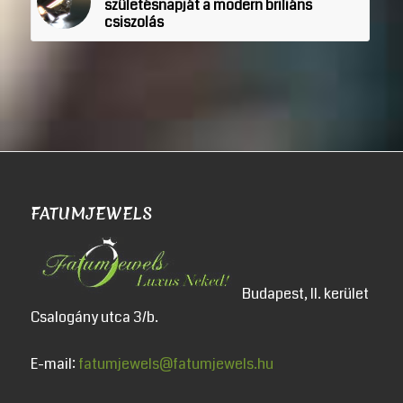
születésnapját a modern briliáns
csiszolás
FATUMJEWELS
Budapest, II. kerület
Csalogány utca 3/b.
E-mail:
fatumjewels@fatumjewels.hu