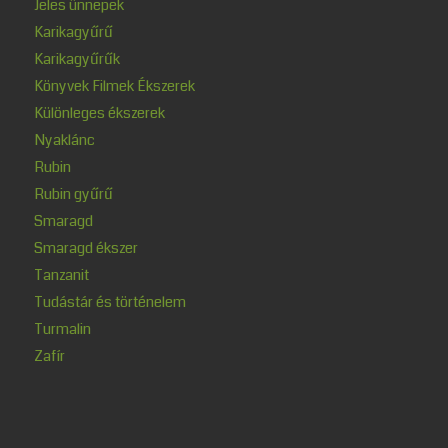
Jeles ünnepek
Karikagyűrű
Karikagyűrűk
Könyvek Filmek Ékszerek
Különleges ékszerek
Nyaklánc
Rubin
Rubin gyűrű
Smaragd
Smaragd ékszer
Tanzanit
Tudástár és történelem
Turmalin
Zafír