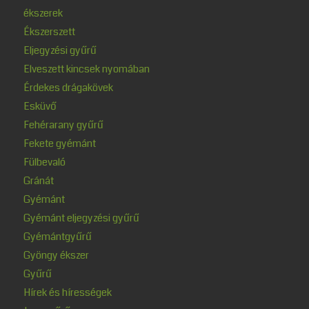
ékszerek
Ékszerszett
Eljegyzési gyűrű
Elveszett kincsek nyomában
Érdekes drágakövek
Esküvő
Fehérarany gyűrű
Fekete gyémánt
Fülbevaló
Gránát
Gyémánt
Gyémánt eljegyzési gyűrű
Gyémántgyűrű
Gyöngy ékszer
Gyűrű
Hírek és hírességek