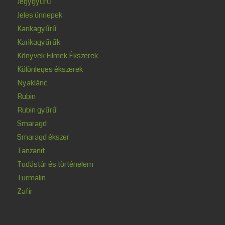
Jegygyűrű
Jeles ünnepek
Karikagyűrű
Karikagyűrűk
Könyvek Filmek Ékszerek
Különleges ékszerek
Nyaklánc
Rubin
Rubin gyűrű
Smaragd
Smaragd ékszer
Tanzanit
Tudástár és történelem
Turmalin
Zafír