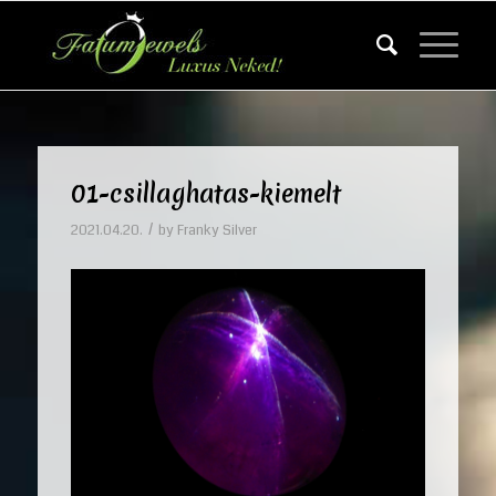
01-csillaghatas-kiemelt
/
2021.04.20.
by
Franky Silver