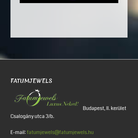
FATUMJEWELS
Budapest, II. kerület
Csalogány utca 3/b.
E-mail:
fatumjewels@fatumjewels.hu