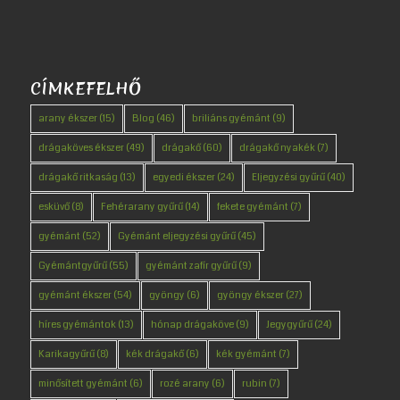
CÍMKEFELHŐ
arany ékszer
(15)
Blog
(46)
briliáns gyémánt
(9)
drágaköves ékszer
(49)
drágakő
(60)
drágakő nyakék
(7)
drágakő ritkaság
(13)
egyedi ékszer
(24)
Eljegyzési gyűrű
(40)
esküvő
(8)
Fehérarany gyűrű
(14)
fekete gyémánt
(7)
gyémánt
(52)
Gyémánt eljegyzési gyűrű
(45)
Gyémántgyűrű
(55)
gyémánt zafír gyűrű
(9)
gyémánt ékszer
(54)
gyöngy
(6)
gyöngy ékszer
(27)
híres gyémántok
(13)
hónap drágaköve
(9)
Jegygyűrű
(24)
Karikagyűrű
(8)
kék drágakő
(6)
kék gyémánt
(7)
minősített gyémánt
(6)
rozé arany
(6)
rubin
(7)