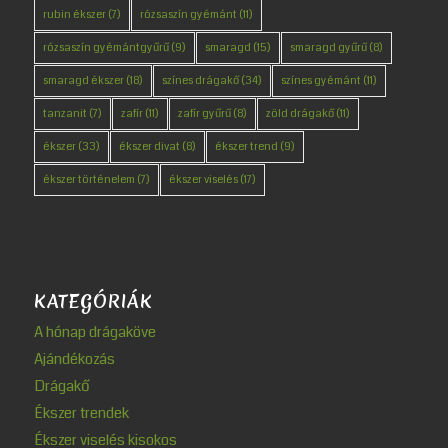
rubin ékszer
(7)
rózsaszín gyémánt
(11)
rózsaszín gyémántgyűrű
(9)
smaragd
(15)
smaragd gyűrű
(8)
smaragd ékszer
(18)
színes drágakő
(34)
színes gyémánt
(11)
tanzanit
(7)
zafír
(11)
zafír gyűrű
(8)
zöld drágakő
(11)
ékszer
(33)
ékszer divat
(8)
ékszer trend
(9)
ékszer történelem
(7)
ékszer viselés
(17)
KATEGÓRIÁK
A hónap drágaköve
Ajándékozás
Drágakő
Ékszer trendek
Ékszer viselés kisokos