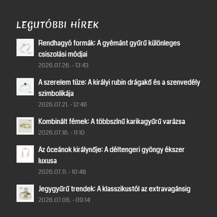
LEGUTÓBBI HÍREK
Rendhagyó formák: A gyémánt gyűrű különleges
csiszolási módjai
2026.07.26. - 13:43
A szerelem tüze: A királyi rubin drágakő és a szenvedély
szimbolikája
2026.07.21. - 12:46
Kombinált fémek: A többszínű karikagyűrű varázsa
2026.07.16. - 11:10
Az óceánok királynője: A déltengeri gyöngy ékszer
luxusa
2026.07.11. - 10:48
Jegygyűrű trendek: A klasszikustól az extravagánsig
2026.07.06. - 09:14