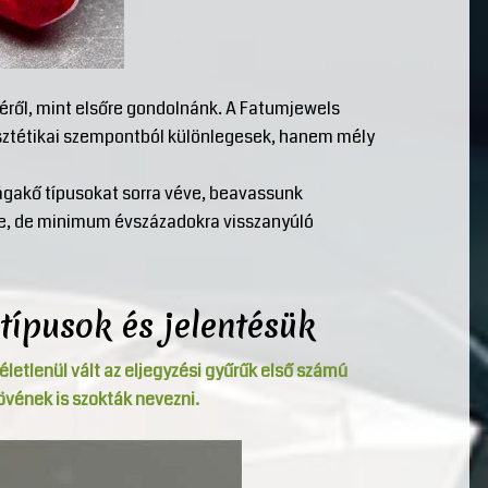
őjéről, mint elsőre gondolnánk. A Fatumjewels
ztétikai szempontból különlegesek, hanem mély
rágakő típusokat sorra véve, beavassunk
re, de minimum évszázadokra visszanyúló
típusok és jelentésük
letlenül vált az eljegyzési gyűrűk első számú
övének is szokták nevezni.