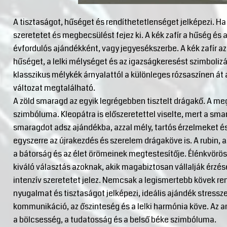
A tisztaságot, hűséget és rendíthetetlenséget jelképezi. H
szeretetet és megbecsülést fejez ki. A kék zafír a hűség és a
évfordulós ajándékként, vagy jegyesékszerbe. A kék zafír a
hűséget, a lelki mélységet és az igazságkeresést szimbolizá
klasszikus mélykék árnyalattól a különleges rózsaszínen át
változat megtalálható.
A zöld smaragd az egyik legrégebben tisztelt drágakő. A me
szimbóluma. Kleopátra is előszeretettel viselte, mert a sm
smaragdot adsz ajándékba, azzal mély, tartós érzelmeket és t
egyszerre az újrakezdés és szerelem drágaköve is. A rubin, 
a bátorság és az élet örömeinek megtestesítője. Élénkvörös
kiváló választás azoknak, akik magabiztosan vállalják érzé
intenzív szeretetet jelez. Nemcsak a legismertebb kövek re
nyugalmat és tisztaságot jelképezi, ideális ajándék stressz
kommunikáció, az őszinteség és a lelki harmónia köve. Az ameti
a bölcsesség, a tudatosság és a belső béke szimbóluma.