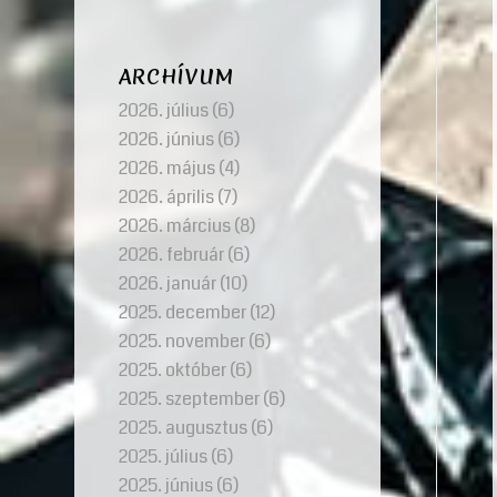
ARCHÍVUM
2026. július
(6)
2026. június
(6)
2026. május
(4)
2026. április
(7)
2026. március
(8)
2026. február
(6)
2026. január
(10)
2025. december
(12)
2025. november
(6)
2025. október
(6)
2025. szeptember
(6)
2025. augusztus
(6)
2025. július
(6)
2025. június
(6)