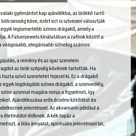
a valaki gyémántot kap ajándékba, az örökké tartó
 bölcsesség köve, ezért ezt is szívesen választják
z egyik legismertebb színes drágakő, amely a
lja. A Fatumjewels kínálatában a zafírok között a
 a világosabb, elegánsabb színekig számos
gújulás, a remény és az igaz szerelem
aragdot az örök szépség kövének tartották. Ha
iszta szívű szeretetet fejezel ki. Ez a drágakő
az egyik legdrágább színes drágakő, a szenvedély,
 színe azonnal magára vonja a figyelmet, így
seiket. Ajándékozása erős érzelmi kötődést és
ndelkeznek jelentéssel. Az akvamarin például a
es életmódot élőknek. A kék topáz a
szt, a lilás árnyalat, spirituális jelentéssel bír,