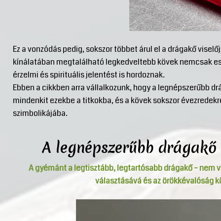
Ez a vonzódás pedig, sokszor többet árul el a drágakő visel
kínálatában megtalálható legkedveltebb kövek nemcsak es
érzelmi és spirituális jelentést is hordoznak.
Ebben a cikkben arra vállalkozunk, hogy a legnépszerűbb d
mindenkit ezekbe a titkokba, és a kövek sokszor évezredek
szimbolikájába.
A legnépszerűbb drágakő 
A gyémánt a legtisztább, legtartósabb drágakő – nem vé
választásává és az örökkévalóság k