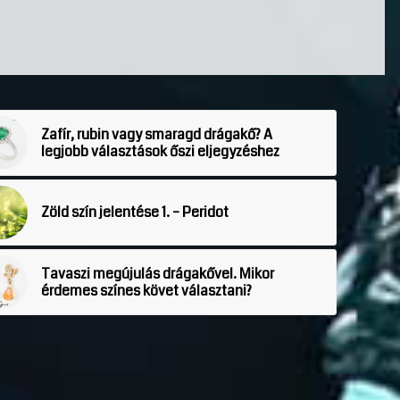
Zafír, rubin vagy smaragd drágakő? A
legjobb választások őszi eljegyzéshez
Zöld szín jelentése 1. – Peridot
Tavaszi megújulás drágakővel. Mikor
érdemes színes követ választani?