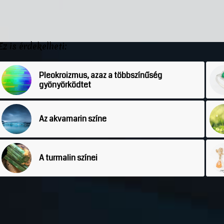
Ez is érdekelheti:
Pleokroizmus, azaz a többszínűség
gyönyörködtet
Az akvamarin színe
A turmalin színei