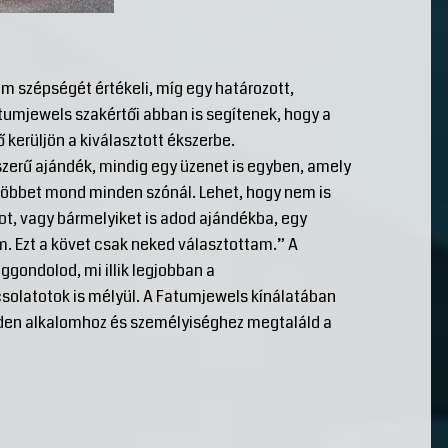
om szépségét értékeli, míg egy határozott,
tumjewels szakértői abban is segítenek, hogy a
 kerüljön a kiválasztott ékszerbe.
szerű ajándék, mindig egy üzenet is egyben, amely
 többet mond minden szónál. Lehet, hogy nem is
ot, vagy bármelyiket is adod ajándékba, egy
m. Ezt a követ csak neked választottam.” A
ggondolod, mi illik legjobban a
csolatotok is mélyül. A Fatumjewels kínálatában
den alkalomhoz és személyiséghez megtaláld a