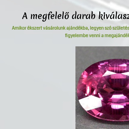
A megfelelő darab kivála
Amikor ékszert vásárolunk ajándékba, legyen szó születés
figyelembe venni a megajándék