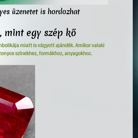
es üzenetet is hordozhat
, mint egy szép kő
likája miatt is vágyott ajándék. Amikor valaki
izonyos színekhez, formákhoz, anyagokhoz.