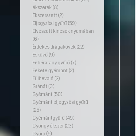
ékszerek
(8)
Ékszerszett
(2)
Eljegyzési gyűrű
(59)
Elveszett kincsek nyomában
(6)
Érdekes drágakövek
(22)
Esküvő
(9)
Fehérarany gyűrű
(7)
Fekete gyémánt
(2)
Fülbevaló
(2)
Gránát
(3)
Gyémánt
(50)
Gyémánt eljegyzési gyűrű
(25)
Gyémántgyűrű
(49)
Gyöngy ékszer
(23)
Gyűrű
(5)