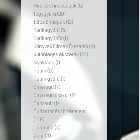
Hírek és hírességek
(5)
Jegygyűrű
(20)
Jeles ünnepek
(12)
Karikagyűrű
(5)
Karikagyűrűk
(1)
Könyvek Filmek Ékszerek
(4)
Különleges ékszerek
(24)
Nyaklánc
(1)
Rubin
(9)
Rubin gyűrű
(1)
Smaragd
(7)
Smaragd ékszer
(2)
Tanzanit
(1)
Tudástár és történelem
(109)
Turmalin
(4)
Zafír
(11)