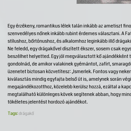
Egy érzékeny, romantikus lélek talán inkább az ametiszt fin
szenvedélyes nőnek inkább rubint érdemes választani. A Fa
stílushoz, bőrtónushoz, és alkalomhoz leginkább illő drágakő
Ne feledd, egy drágakővel díszített ékszer, sosem csak egy
beszélhet helyetted. Egy jól megválasztott kő ajándékként
gondolnád, de amikor valakinek gyémántot, zafírt, smaragd
üzenetet biztosan közvetítesz: „Ismerlek. Fontos vagy neke
kiválasztás mindig egyfajta belső út is, amelynek során végi
megajándékozotthoz, közelebb kerülsz hozzá, ezáltal a kap
megtalálható különleges kövek segítenek abban, hogy min
tökéletes jelentést hordozó ajándékot.
Tags:
drágakő