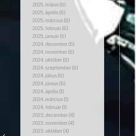
2025. május
(6)
2025. április
(6)
2025. március
(6)
2025. február
(6)
2025. január
(6)
2024. december
(6)
2024. november
(6)
2024. október
(6)
2024. szeptember
(6)
2024. július
(6)
2024. június
(6)
2024. április
(1)
2024. március
(1)
2024. február
(1)
2023. december
(4)
2023. november
(4)
Az eljegyzési gyűrű, ami
2023. október
(4)
egy teljesen hétköznapi