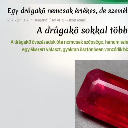
Egy drágakő nemcsak értékes, de személy
/
/
2025.07.18.
in
Drágakő
by
AITST-BlogFatumJ
A drágakő sokkal több
A drágakő évszázadok óta nemcsak szépsége, hanem szimbo
egy ékszert választ, gyakran ösztönösen vonzódik b