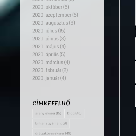
2020. október
(5)
2020. szeptember
(5)
2020. augusztus
(6)
2020. július
(15)
2020. június
(3)
2020. május
(4)
2020. április
(5)
2020. március
(4)
2020. február
(2)
2020. január
(4)
CÍMKEFELHŐ
arany ékszer
(15)
Blog
(46)
briliáns gyémánt
(9)
drágaköves ékszer
(49)