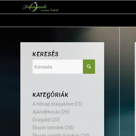
KERESÉS
KATEGÓRIÁK
A hónap drágaköve
(13)
Ajándékozás
(26)
Drágakő
(22)
Ékszer trendek
(36)
Ékszer viselés kisokos
(34)