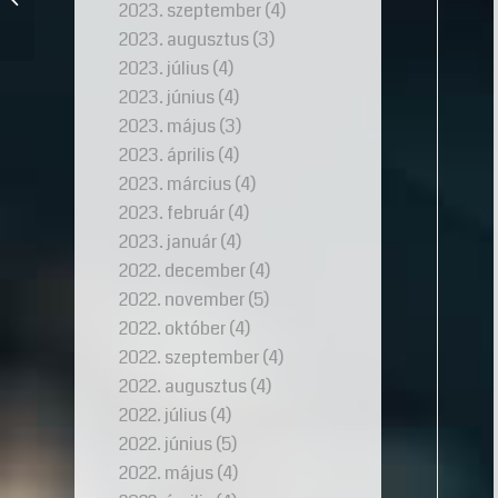
2023. szeptember
(4)
pillanatot tett kül�...
2023. augusztus
(3)
2023. július
(4)
2023. június
(4)
2023. május
(3)
2023. április
(4)
2023. március
(4)
2023. február
(4)
2023. január
(4)
2022. december
(4)
2022. november
(5)
2022. október
(4)
2022. szeptember
(4)
2022. augusztus
(4)
2022. július
(4)
2022. június
(5)
2022. május
(4)