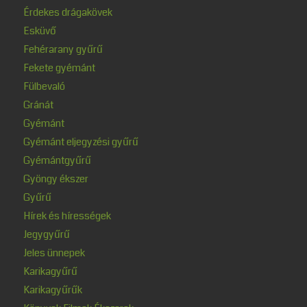
Érdekes drágakövek
Esküvő
Fehérarany gyűrű
Fekete gyémánt
Fülbevaló
Gránát
Gyémánt
Gyémánt eljegyzési gyűrű
Gyémántgyűrű
Gyöngy ékszer
Gyűrű
Hírek és hírességek
Jegygyűrű
Jeles ünnepek
Karikagyűrű
Karikagyűrűk