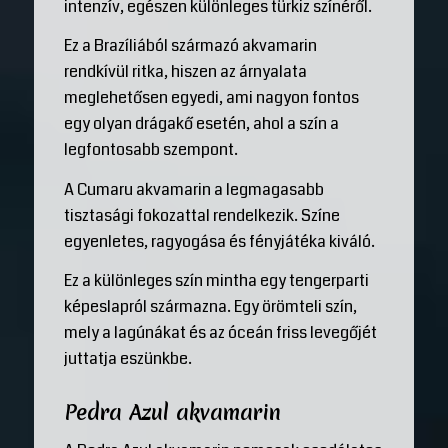
intenzív, egészen különleges türkiz színéről.
Ez a Brazíliából származó akvamarin
rendkívül ritka, hiszen az árnyalata
meglehetősen egyedi, ami nagyon fontos
egy olyan drágakő esetén, ahol a szín a
legfontosabb szempont.
A Cumaru akvamarin a legmagasabb
tisztasági fokozattal rendelkezik. Színe
egyenletes, ragyogása és fényjátéka kiváló.
Ez a különleges szín mintha egy tengerparti
képeslapról származna. Egy örömteli szín,
mely a lagúnákat és az óceán friss levegőjét
juttatja eszünkbe.
Pedra Azul akvamarin