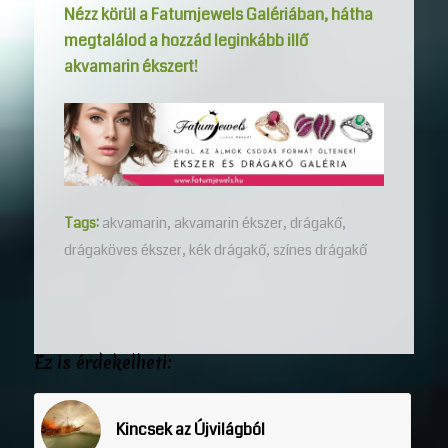
Nézz körül a Fatumjewels Galériában, hátha
megtalálod a hozzád leginkább illő
akvamarin ékszert!
Tags:
akvamarin
,
akvamarin ékszer
,
drágakő
,
drágaköves ékszer
,
kék drágakő
,
színes drágakő
Ez is érdekelheti:
Kincsek az Újvilágból