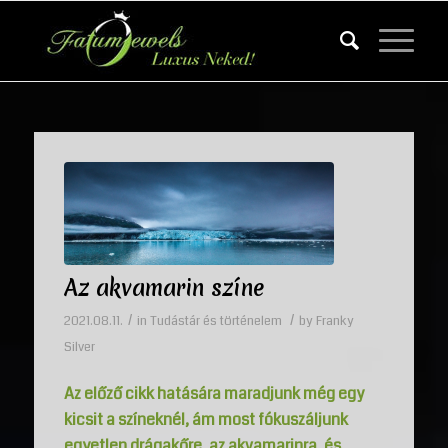
Az akvamarin színe
/
/
2021.08.11.
in
Tudástár és történelem
by
Franky
Silver
Az előző cikk hatására maradjunk még egy
kicsit a színeknél, ám most fókuszáljunk
egyetlen drágakőre, az akvamarinra, és