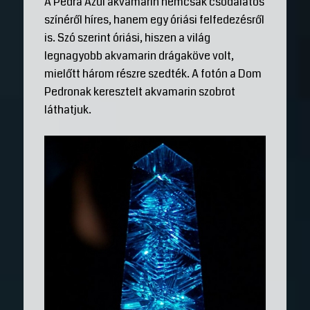
A Pedra Azul akvamarin nemcsak csodálatos
színéről híres, hanem egy óriási felfedezésről
is. Szó szerint óriási, hiszen a világ
legnagyobb akvamarin drágaköve volt,
mielőtt három részre szedték. A fotón a Dom
Pedronak keresztelt akvamarin szobrot
láthatjuk.