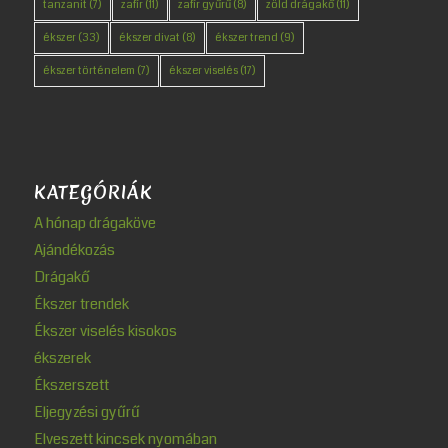
tanzanit
(7)
zafír
(11)
zafír gyűrű
(8)
zöld drágakő
(11)
ékszer
(33)
ékszer divat
(8)
ékszer trend
(9)
ékszer történelem
(7)
ékszer viselés
(17)
KATEGÓRIÁK
A hónap drágaköve
Ajándékozás
Drágakő
Ékszer trendek
Ékszer viselés kisokos
ékszerek
Ékszerszett
Eljegyzési gyűrű
Elveszett kincsek nyomában