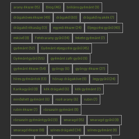
arany ékszer
(15)
Blog
(46)
briliáns gyémánt
(9)
drágaköves ékszer
(49)
drágakő
(60)
drágakő nyakék
(7)
drágakő ritkaság
(13)
egyedi ékszer
(24)
Eljegyzési gyűrű
(40)
esküvő
(8)
Fehérarany gyűrű
(14)
fekete gyémánt
(7)
gyémánt
(52)
Gyémánt eljegyzési gyűrű
(45)
Gyémántgyűrű
(55)
gyémánt zafír gyűrű
(9)
gyémánt ékszer
(54)
gyöngy
(6)
gyöngy ékszer
(27)
híres gyémántok
(13)
hónap drágaköve
(9)
Jegygyűrű
(24)
Karikagyűrű
(8)
kék drágakő
(6)
kék gyémánt
(7)
minősített gyémánt
(6)
rozé arany
(6)
rubin
(7)
rubin ékszer
(7)
rózsaszín gyémánt
(11)
rózsaszín gyémántgyűrű
(9)
smaragd
(15)
smaragd gyűrű
(8)
smaragd ékszer
(18)
színes drágakő
(34)
színes gyémánt
(11)