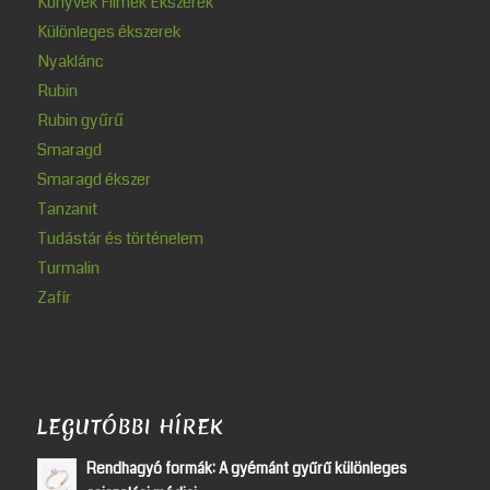
Könyvek Filmek Ékszerek
Különleges ékszerek
Nyaklánc
Rubin
Rubin gyűrű
Smaragd
Smaragd ékszer
Tanzanit
Tudástár és történelem
Turmalin
Zafír
LEGUTÓBBI HÍREK
Rendhagyó formák: A gyémánt gyűrű különleges