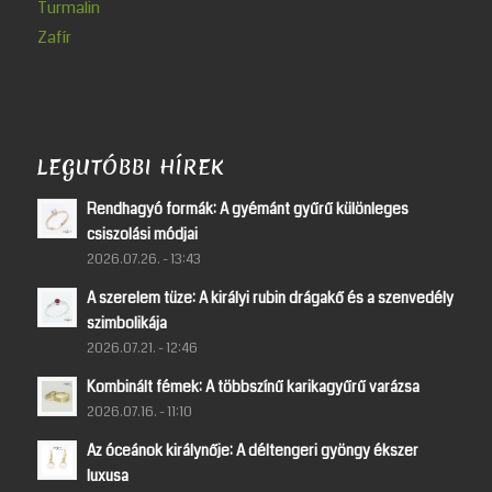
Turmalin
Zafír
LEGUTÓBBI HÍREK
Rendhagyó formák: A gyémánt gyűrű különleges
csiszolási módjai
2026.07.26. - 13:43
A szerelem tüze: A királyi rubin drágakő és a szenvedély
szimbolikája
2026.07.21. - 12:46
Kombinált fémek: A többszínű karikagyűrű varázsa
2026.07.16. - 11:10
Az óceánok királynője: A déltengeri gyöngy ékszer
luxusa