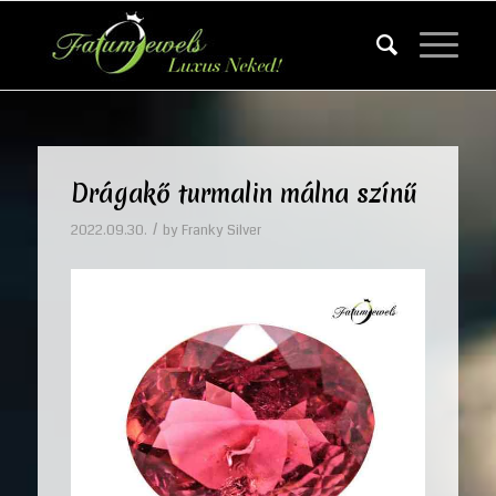
Drágakő turmalin málna színű
/
2022.09.30.
by
Franky Silver