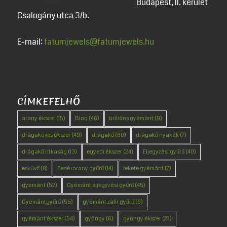
Budapest, II. kerület
Csalogány utca 3/b.
E-mail:
fatumjewels@fatumjewels.hu
CÍMKEFELHŐ
arany ékszer
(15)
Blog
(46)
briliáns gyémánt
(9)
drágaköves ékszer
(49)
drágakő
(60)
drágakő nyakék
(7)
drágakő ritkaság
(13)
egyedi ékszer
(24)
Eljegyzési gyűrű
(40)
esküvő
(8)
Fehérarany gyűrű
(14)
fekete gyémánt
(7)
gyémánt
(52)
Gyémánt eljegyzési gyűrű
(45)
Gyémántgyűrű
(55)
gyémánt zafír gyűrű
(9)
gyémánt ékszer
(54)
gyöngy
(6)
gyöngy ékszer
(27)