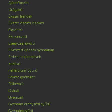
Ajándékozás
Drágakő
Ékszer trendek
Ékszer viselés kisokos
ékszerek
Ékszerszett
Eljegyzési gyűrű
Elveszett kincsek nyomában
Érdekes drágakövek
Esküvő
Fehérarany gyűrű
Fekete gyémánt
Fülbevaló
Gránát
Gyémánt
Gyémánt eljegyzési gyűrű
Gyémántgyűrű