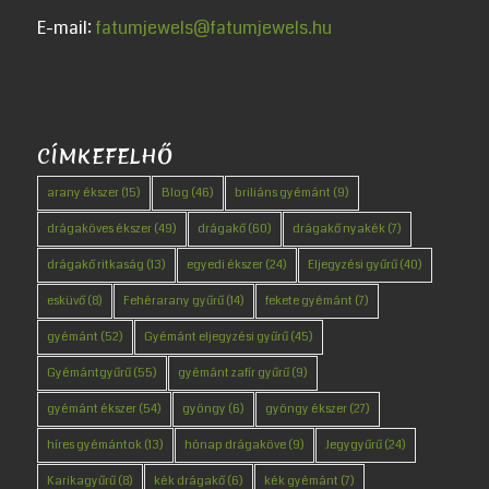
E-mail:
fatumjewels@fatumjewels.hu
CÍMKEFELHŐ
arany ékszer
(15)
Blog
(46)
briliáns gyémánt
(9)
drágaköves ékszer
(49)
drágakő
(60)
drágakő nyakék
(7)
drágakő ritkaság
(13)
egyedi ékszer
(24)
Eljegyzési gyűrű
(40)
esküvő
(8)
Fehérarany gyűrű
(14)
fekete gyémánt
(7)
gyémánt
(52)
Gyémánt eljegyzési gyűrű
(45)
Gyémántgyűrű
(55)
gyémánt zafír gyűrű
(9)
gyémánt ékszer
(54)
gyöngy
(6)
gyöngy ékszer
(27)
híres gyémántok
(13)
hónap drágaköve
(9)
Jegygyűrű
(24)
Karikagyűrű
(8)
kék drágakő
(6)
kék gyémánt
(7)