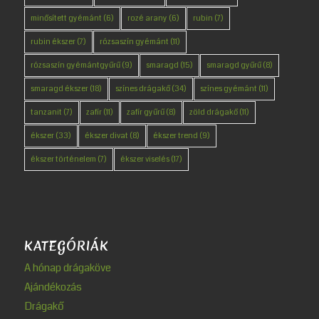
minősített gyémánt
(6)
rozé arany
(6)
rubin
(7)
rubin ékszer
(7)
rózsaszín gyémánt
(11)
rózsaszín gyémántgyűrű
(9)
smaragd
(15)
smaragd gyűrű
(8)
smaragd ékszer
(18)
színes drágakő
(34)
színes gyémánt
(11)
tanzanit
(7)
zafír
(11)
zafír gyűrű
(8)
zöld drágakő
(11)
ékszer
(33)
ékszer divat
(8)
ékszer trend
(9)
ékszer történelem
(7)
ékszer viselés
(17)
KATEGÓRIÁK
A hónap drágaköve
Ajándékozás
Drágakő