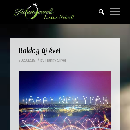
Boldog új évet
/
2023.12.19.
by
Franky Silver