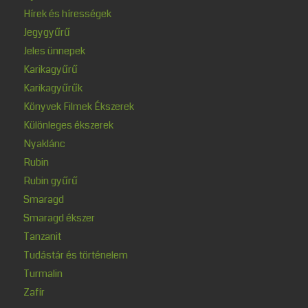
Hírek és hírességek
Jegygyűrű
Jeles ünnepek
Karikagyűrű
Karikagyűrűk
Könyvek Filmek Ékszerek
Különleges ékszerek
Nyaklánc
Rubin
Rubin gyűrű
Smaragd
Smaragd ékszer
Tanzanit
Tudástár és történelem
Turmalin
Zafír