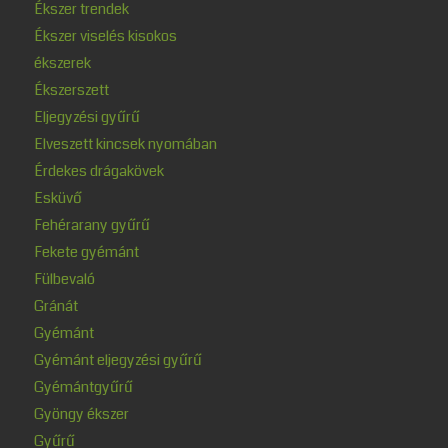
Ékszer trendek
Ékszer viselés kisokos
ékszerek
Ékszerszett
Eljegyzési gyűrű
Elveszett kincsek nyomában
Érdekes drágakövek
Esküvő
Fehérarany gyűrű
Fekete gyémánt
Fülbevaló
Gránát
Gyémánt
Gyémánt eljegyzési gyűrű
Gyémántgyűrű
Gyöngy ékszer
Gyűrű