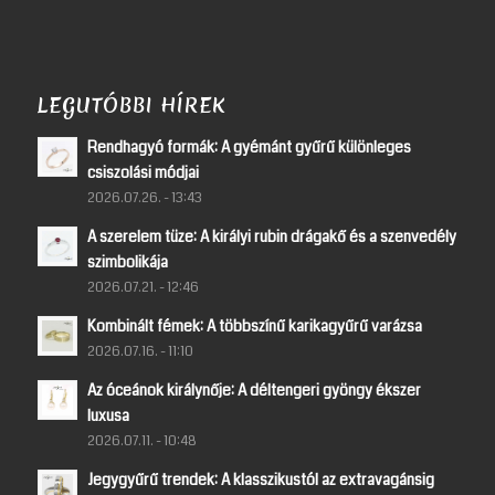
LEGUTÓBBI HÍREK
Rendhagyó formák: A gyémánt gyűrű különleges
csiszolási módjai
2026.07.26. - 13:43
A szerelem tüze: A királyi rubin drágakő és a szenvedély
szimbolikája
2026.07.21. - 12:46
Kombinált fémek: A többszínű karikagyűrű varázsa
2026.07.16. - 11:10
Az óceánok királynője: A déltengeri gyöngy ékszer
luxusa
2026.07.11. - 10:48
Jegygyűrű trendek: A klasszikustól az extravagánsig