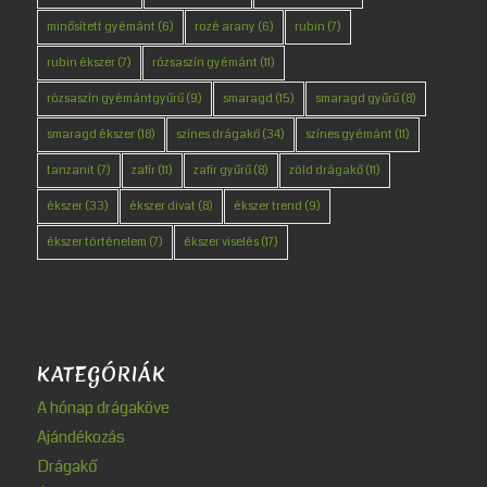
minősített gyémánt
(6)
rozé arany
(6)
rubin
(7)
rubin ékszer
(7)
rózsaszín gyémánt
(11)
rózsaszín gyémántgyűrű
(9)
smaragd
(15)
smaragd gyűrű
(8)
smaragd ékszer
(18)
színes drágakő
(34)
színes gyémánt
(11)
tanzanit
(7)
zafír
(11)
zafír gyűrű
(8)
zöld drágakő
(11)
ékszer
(33)
ékszer divat
(8)
ékszer trend
(9)
ékszer történelem
(7)
ékszer viselés
(17)
KATEGÓRIÁK
A hónap drágaköve
Ajándékozás
Drágakő