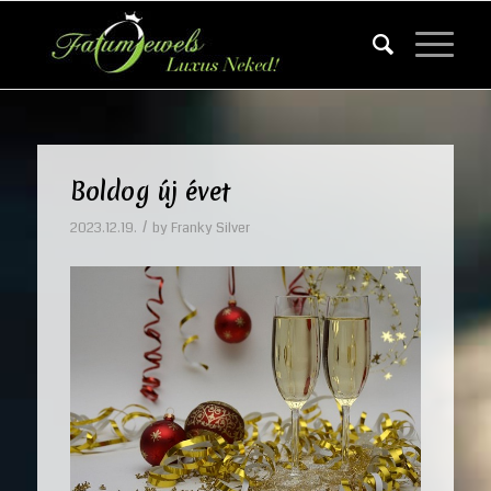
Boldog új évet
/
2023.12.19.
by
Franky Silver