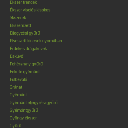
Ékszer trendek
Ékszer viselés kisokos
ékszerek
Ékszerszett
Eljegyzési gyűrű
Elveszett kincsek nyomában
Érdekes drágakövek
Esküvő
Fehérarany gyűrű
Fekete gyémánt
Fülbevaló
Gránát
Gyémánt
Gyémánt eljegyzési gyűrű
Gyémántgyűrű
Gyöngy ékszer
Gyűrű