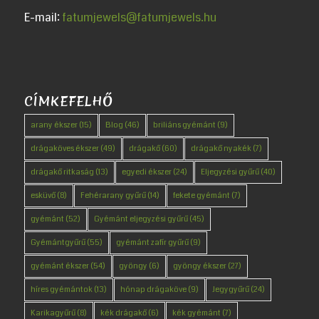
E-mail:
fatumjewels@fatumjewels.hu
CÍMKEFELHŐ
arany ékszer
(15)
Blog
(46)
briliáns gyémánt
(9)
drágaköves ékszer
(49)
drágakő
(60)
drágakő nyakék
(7)
drágakő ritkaság
(13)
egyedi ékszer
(24)
Eljegyzési gyűrű
(40)
esküvő
(8)
Fehérarany gyűrű
(14)
fekete gyémánt
(7)
gyémánt
(52)
Gyémánt eljegyzési gyűrű
(45)
Gyémántgyűrű
(55)
gyémánt zafír gyűrű
(9)
gyémánt ékszer
(54)
gyöngy
(6)
gyöngy ékszer
(27)
híres gyémántok
(13)
hónap drágaköve
(9)
Jegygyűrű
(24)
Karikagyűrű
(8)
kék drágakő
(6)
kék gyémánt
(7)