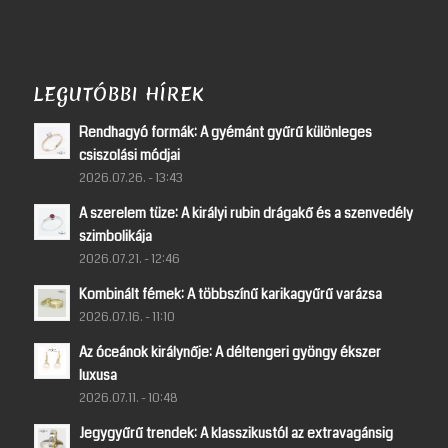
LEGUTÓBBI HÍREK
Rendhagyó formák: A gyémánt gyűrű különleges
csiszolási módjai
2026.07.26. - 13:43
A szerelem tüze: A királyi rubin drágakő és a szenvedély
szimbolikája
2026.07.21. - 12:46
Kombinált fémek: A többszínű karikagyűrű varázsa
2026.07.16. - 11:10
Az óceánok királynője: A déltengeri gyöngy ékszer
luxusa
2026.07.11. - 10:48
Jegygyűrű trendek: A klasszikustól az extravagánsig