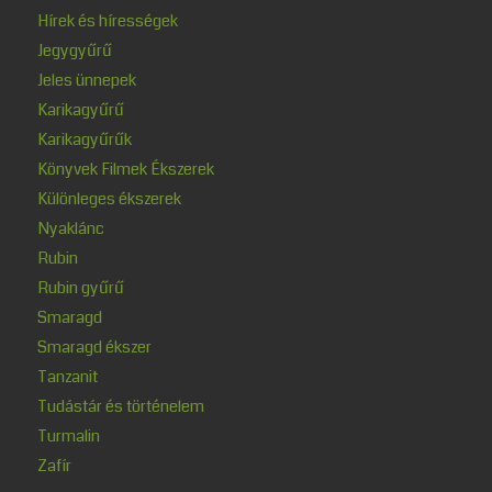
Hírek és hírességek
Jegygyűrű
Jeles ünnepek
Karikagyűrű
Karikagyűrűk
Könyvek Filmek Ékszerek
Különleges ékszerek
Nyaklánc
Rubin
Rubin gyűrű
Smaragd
Smaragd ékszer
Tanzanit
Tudástár és történelem
Turmalin
Zafír