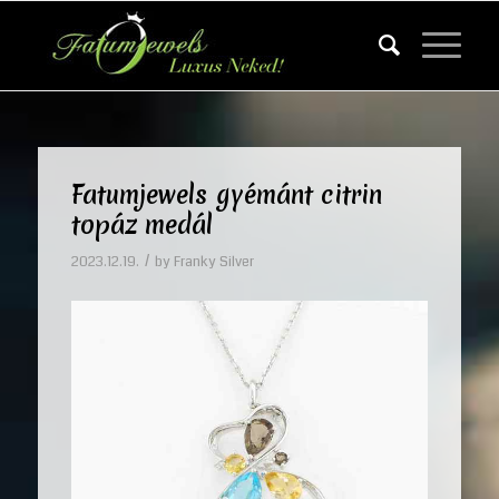
Fatumjewels gyémánt citrin
topáz medál
/
2023.12.19.
by
Franky Silver