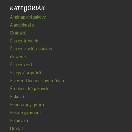
KATEGÓRIÁK
A hónap drágaköve
Ajándékozás
Drágakő
Ékszer trendek
Ékszer viselés kisokos
ékszerek
Ékszerszett
Eljegyzési gyűrű
Elveszett kincsek nyomában
Érdekes drágakövek
Esküvő
Fehérarany gyűrű
Fekete gyémánt
Fülbevaló
Gránát