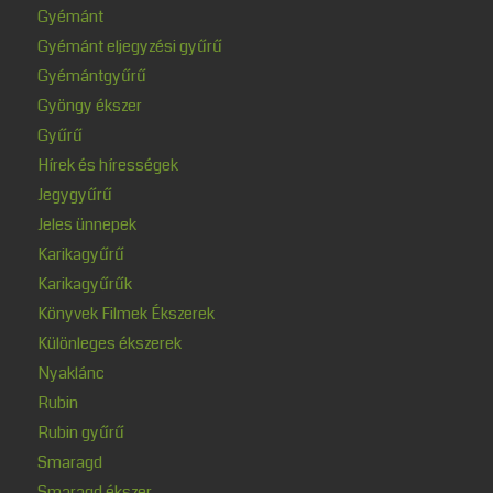
Gyémánt
Gyémánt eljegyzési gyűrű
Gyémántgyűrű
Gyöngy ékszer
Gyűrű
Hírek és hírességek
Jegygyűrű
Jeles ünnepek
Karikagyűrű
Karikagyűrűk
Könyvek Filmek Ékszerek
Különleges ékszerek
Nyaklánc
Rubin
Rubin gyűrű
Smaragd
Smaragd ékszer