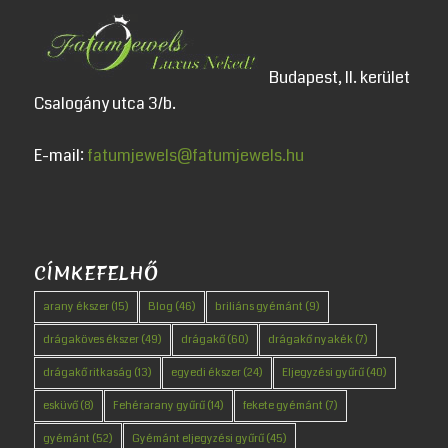
Budapest, II. kerület
Csalogány utca 3/b.
E-mail:
fatumjewels@fatumjewels.hu
CÍMKEFELHŐ
arany ékszer
(15)
Blog
(46)
briliáns gyémánt
(9)
drágaköves ékszer
(49)
drágakő
(60)
drágakő nyakék
(7)
drágakő ritkaság
(13)
egyedi ékszer
(24)
Eljegyzési gyűrű
(40)
esküvő
(8)
Fehérarany gyűrű
(14)
fekete gyémánt
(7)
gyémánt
(52)
Gyémánt eljegyzési gyűrű
(45)