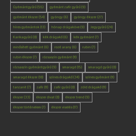
Gyémántgyűrű
(55)
gyémánt zafír gyűrű
(9)
gyémánt ékszer
(54)
gyöngy
(6)
gyöngy ékszer
(27)
híres gyémántok
(13)
hónap drágaköve
(9)
Jegygyűrű
(24)
Karikagyűrű
(8)
kék drágakő
(6)
kék gyémánt
(7)
minősített gyémánt
(6)
rozé arany
(6)
rubin
(7)
rubin ékszer
(7)
rózsaszín gyémánt
(11)
rózsaszín gyémántgyűrű
(9)
smaragd
(15)
smaragd gyűrű
(8)
smaragd ékszer
(18)
színes drágakő
(34)
színes gyémánt
(11)
tanzanit
(7)
zafír
(11)
zafír gyűrű
(8)
zöld drágakő
(11)
ékszer
(33)
ékszer divat
(8)
ékszer trend
(9)
ékszer történelem
(7)
ékszer viselés
(17)