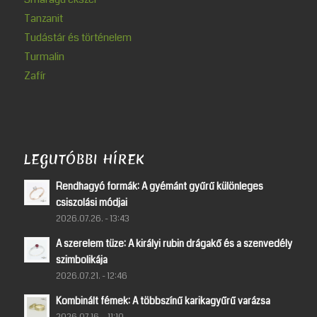
Tanzanit
Tudástár és történelem
Turmalin
Zafír
LEGUTÓBBI HÍREK
Rendhagyó formák: A gyémánt gyűrű különleges
csiszolási módjai
2026.07.26. - 13:43
A szerelem tüze: A királyi rubin drágakő és a szenvedély
szimbolikája
2026.07.21. - 12:46
Kombinált fémek: A többszínű karikagyűrű varázsa
2026.07.16. - 11:10