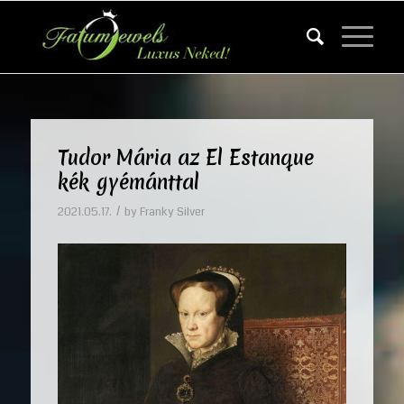
Tudor Mária az El Estanque
kék gyémánttal
/
2021.05.17.
by
Franky Silver