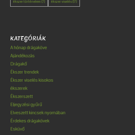
ékszer történelem
(7)
ékszer viselés
(17)
KATEGÓRIÁK
A hónap drágaköve
Ajándékozás
Drágakő
Ékszer trendek
Ékszer viselés kisokos
ékszerek
Ékszerszett
Eljegyzési gyűrű
Elveszett kincsek nyomában
Érdekes drágakövek
Esküvő