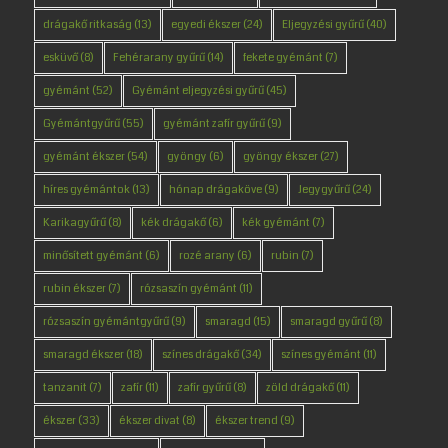
drágakő ritkaság
(13)
egyedi ékszer
(24)
Eljegyzési gyűrű
(40)
esküvő
(8)
Fehérarany gyűrű
(14)
fekete gyémánt
(7)
gyémánt
(52)
Gyémánt eljegyzési gyűrű
(45)
Gyémántgyűrű
(55)
gyémánt zafír gyűrű
(9)
gyémánt ékszer
(54)
gyöngy
(6)
gyöngy ékszer
(27)
híres gyémántok
(13)
hónap drágaköve
(9)
Jegygyűrű
(24)
Karikagyűrű
(8)
kék drágakő
(6)
kék gyémánt
(7)
minősített gyémánt
(6)
rozé arany
(6)
rubin
(7)
rubin ékszer
(7)
rózsaszín gyémánt
(11)
rózsaszín gyémántgyűrű
(9)
smaragd
(15)
smaragd gyűrű
(8)
smaragd ékszer
(18)
színes drágakő
(34)
színes gyémánt
(11)
tanzanit
(7)
zafír
(11)
zafír gyűrű
(8)
zöld drágakő
(11)
ékszer
(33)
ékszer divat
(8)
ékszer trend
(9)