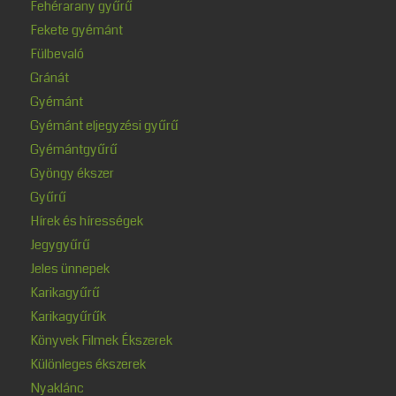
Fehérarany gyűrű
Fekete gyémánt
Fülbevaló
Gránát
Gyémánt
Gyémánt eljegyzési gyűrű
Gyémántgyűrű
Gyöngy ékszer
Gyűrű
Hírek és hírességek
Jegygyűrű
Jeles ünnepek
Karikagyűrű
Karikagyűrűk
Könyvek Filmek Ékszerek
Különleges ékszerek
Nyaklánc