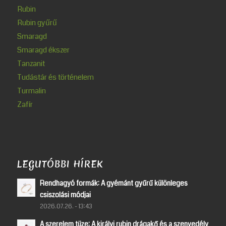
Rubin
Rubin gyűrű
Smaragd
Smaragd ékszer
Tanzanit
Tudástár és történelem
Turmalin
Zafír
LEGUTÓBBI HÍREK
Rendhagyó formák: A gyémánt gyűrű különleges
csiszolási módjai
2026.07.26. - 13:43
A szerelem tüze: A királyi rubin drágakő és a szenvedély