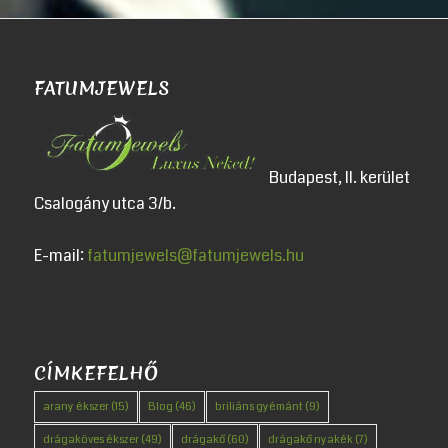
FATUMJEWELS
Budapest, II. kerület
Csalogány utca 3/b.
E-mail:
fatumjewels@fatumjewels.hu
CÍMKEFELHŐ
arany ékszer
(15)
Blog
(46)
briliáns gyémánt
(9)
drágaköves ékszer
(49)
drágakő
(60)
drágakő nyakék
(7)