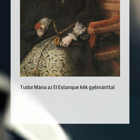
Tudor Mária az El Estanque kék gyémánttal