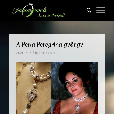
A Perla Peregrina gyöngy
/
2021.05.17.
by
Franky Silver