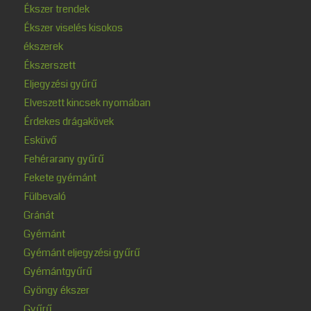
Ékszer trendek
Ékszer viselés kisokos
ékszerek
Ékszerszett
Eljegyzési gyűrű
Elveszett kincsek nyomában
Érdekes drágakövek
Esküvő
Fehérarany gyűrű
Fekete gyémánt
Fülbevaló
Gránát
Gyémánt
Gyémánt eljegyzési gyűrű
Gyémántgyűrű
Gyöngy ékszer
Gyűrű