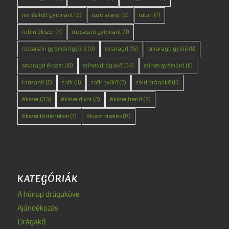
minősített gyémánt
(6)
rozé arany
(6)
rubin
(7)
rubin ékszer
(7)
rózsaszín gyémánt
(11)
rózsaszín gyémántgyűrű
(9)
smaragd
(15)
smaragd gyűrű
(8)
smaragd ékszer
(18)
színes drágakő
(34)
színes gyémánt
(11)
tanzanit
(7)
zafír
(11)
zafír gyűrű
(8)
zöld drágakő
(11)
ékszer
(33)
ékszer divat
(8)
ékszer trend
(9)
ékszer történelem
(7)
ékszer viselés
(17)
KATEGÓRIÁK
A hónap drágaköve
Ajándékozás
Drágakő