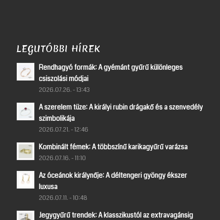
LEGUTÓBBI HÍREK
Rendhagyó formák: A gyémánt gyűrű különleges
csiszolási módjai
2026.07.26. - 13:43
A szerelem tüze: A királyi rubin drágakő és a szenvedély
szimbolikája
2026.07.21. - 12:46
Kombinált fémek: A többszínű karikagyűrű varázsa
2026.07.16. - 11:10
Az óceánok királynője: A déltengeri gyöngy ékszer
luxusa
2026.07.11. - 10:48
Jegygyűrű trendek: A klasszikustól az extravagánsig