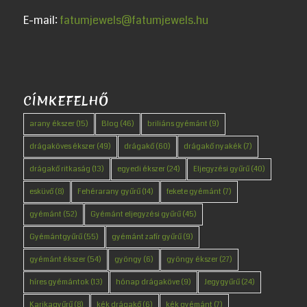
E-mail:
fatumjewels@fatumjewels.hu
CÍMKEFELHŐ
arany ékszer
(15)
Blog
(46)
briliáns gyémánt
(9)
drágaköves ékszer
(49)
drágakő
(60)
drágakő nyakék
(7)
drágakő ritkaság
(13)
egyedi ékszer
(24)
Eljegyzési gyűrű
(40)
esküvő
(8)
Fehérarany gyűrű
(14)
fekete gyémánt
(7)
gyémánt
(52)
Gyémánt eljegyzési gyűrű
(45)
Gyémántgyűrű
(55)
gyémánt zafír gyűrű
(9)
gyémánt ékszer
(54)
gyöngy
(6)
gyöngy ékszer
(27)
híres gyémántok
(13)
hónap drágaköve
(9)
Jegygyűrű
(24)
Karikagyűrű
(8)
kék drágakő
(6)
kék gyémánt
(7)