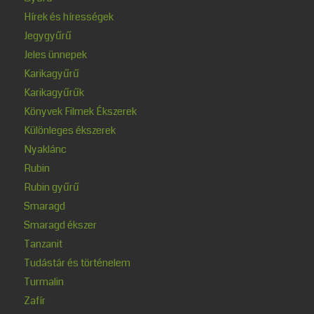
Hírek és hírességek
Jegygyűrű
Jeles ünnepek
Karikagyűrű
Karikagyűrűk
Könyvek Filmek Ékszerek
Különleges ékszerek
Nyaklánc
Rubin
Rubin gyűrű
Smaragd
Smaragd ékszer
Tanzanit
Tudástár és történelem
Turmalin
Zafír