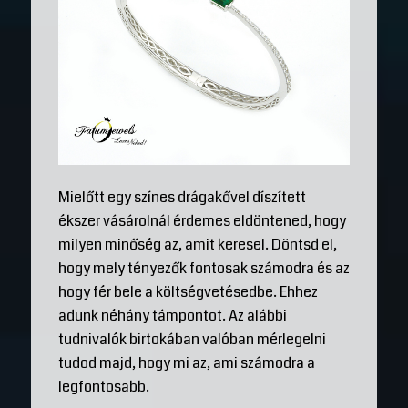
Mielőtt egy színes drágakővel díszített
ékszer vásárolnál érdemes eldöntened, hogy
milyen minőség az, amit keresel. Döntsd el,
hogy mely tényezők fontosak számodra és az
hogy fér bele a költségvetésedbe. Ehhez
adunk néhány támpontot. Az alábbi
tudnivalók birtokában valóban mérlegelni
tudod majd, hogy mi az, ami számodra a
legfontosabb.