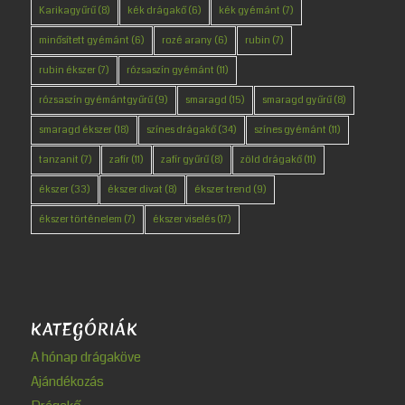
Karikagyűrű
(8)
kék drágakő
(6)
kék gyémánt
(7)
minősített gyémánt
(6)
rozé arany
(6)
rubin
(7)
rubin ékszer
(7)
rózsaszín gyémánt
(11)
rózsaszín gyémántgyűrű
(9)
smaragd
(15)
smaragd gyűrű
(8)
smaragd ékszer
(18)
színes drágakő
(34)
színes gyémánt
(11)
tanzanit
(7)
zafír
(11)
zafír gyűrű
(8)
zöld drágakő
(11)
ékszer
(33)
ékszer divat
(8)
ékszer trend
(9)
ékszer történelem
(7)
ékszer viselés
(17)
KATEGÓRIÁK
A hónap drágaköve
Ajándékozás