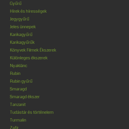
Gyűrű
Hírek és hírességek
Jegygyűrű
Jeles ünnepek
Karikagyűrű
Karikagyűrűk
Könyvek Filmek Ékszerek
Különleges ékszerek
Nyaklánc
Rubin
Rubin gyűrű
Smaragd
Smaragd ékszer
Tanzanit
Tudástár és történelem
Turmalin
Zafír