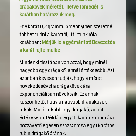
drágakövek méretét, illetve tömegét is
karátban határozzuk meg.
Egy karát 0,2 gramm. Amennyiben szeretnél
többet tudni a karátról, itt írtunk róla
korábban:
Mérjük le a gyémántot! Bevezetés
a karát rejtelmeibe
Mindenki tisztában van azzal, hogy minél
nagyobb egy drágakő, annál értékesebb. Azt
azonban kevesen tudják, hogy a méret
növekedésével a drágakövek ára
exponenciálisan növekszik. Ez annak
köszönhető, hogy a nagyobb drágakövek
ritkák. Minél ritkább egy drágakő, annál
értékesebb. Például egy 10 karátos rubin ára
hozzávetőlegesen százszorosa egy 1 karátos
rubin drágakő árának.