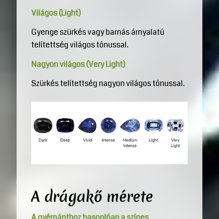
Világos (Light)
Gyenge szürkés vagy barnás árnyalatú
telítettség világos tónussal.
Nagyon világos (Very Light)
Szürkés telítettség nagyon világos tónussal.
A drágakő mérete
A gyémánthoz hasonlóan a színes