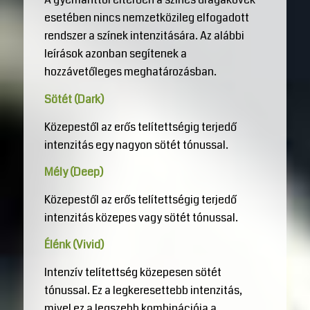
esetében nincs nemzetközileg elfogadott
rendszer a színek intenzitására. Az alábbi
leírások azonban segítenek a
hozzávetőleges meghatározásban.
Sötét (Dark)
Közepestől az erős telítettségig terjedő
intenzitás egy nagyon sötét tónussal.
Mély (Deep)
Közepestől az erős telítettségig terjedő
intenzitás közepes vagy sötét tónussal.
Élénk (Vivid)
Intenzív telítettség közepesen sötét
tónussal. Ez a legkeresettebb intenzitás,
mivel ez a legszebb kombinációja a