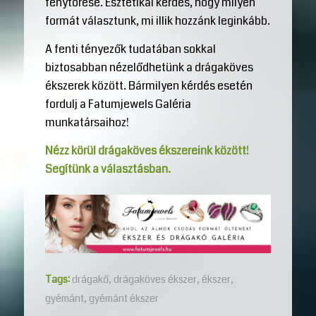
fénytörése. Esztétikai kérdés, hogy milyen
formát választunk, mi illik hozzánk leginkább.
A fenti tényezők tudatában sokkal
biztosabban nézelődhetünk a drágaköves
ékszerek között. Bármilyen kérdés esetén
fordulj a Fatumjewels Galéria
munkatársaihoz!
Nézz körül drágaköves ékszereink között!
Segítünk a választásban.
Tags:
drágakő
,
drágaköves ékszer
,
ékszer
,
gyémánt
,
gyémánt ékszer