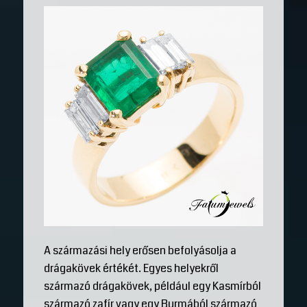
A származási hely erősen befolyásolja a
drágakövek értékét. Egyes helyekről
származó drágakövek, például egy Kasmírból
származó zafír vagy egy Burmából származó