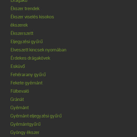
Drágakő
Ékszer trendek
Ékszer viselés kisokos
ékszerek
Ékszerszett
Eljegyzési gyűrű
Elveszett kincsek nyomában
Érdekes drágakövek
Esküvő
Fehérarany gyűrű
Fekete gyémánt
Fülbevaló
Gránát
Gyémánt
Gyémánt eljegyzési gyűrű
Gyémántgyűrű
Gyöngy ékszer