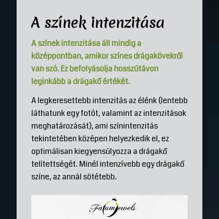
A színek intenzitása
A színek intenzitása áll mindig a
középpontban, amikor színes drágakövekről
van szó. Ez befolyásolja hosszútávon
leginkább a drágakő értékét.
A legkeresettebb intenzitás az élénk (lentebb
láthatunk egy fotót, valamint az intenzitások
meghatározását), ami színintenzitás
tekintetében középen helyezkedik el, ez
optimálisan kiegyensúlyozza a drágakő
telítettségét. Minél intenzívebb egy drágakő
színe, az annál sötétebb.