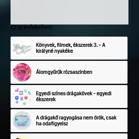
Ez is érdekelheti:
Könyvek, filmek, ékszerek 3. – A
királyné nyakéke
Álomgyűrűk rózsaszínben
Egyedi színes drágakövek – egyedi
ékszerek
A drágakő ragyogása nem örök, csak
ha odafigyelsz