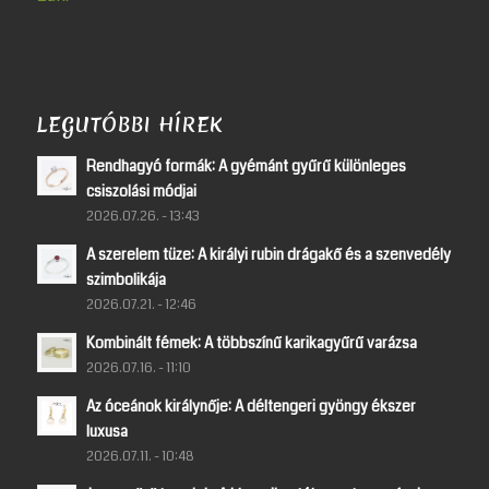
LEGUTÓBBI HÍREK
Rendhagyó formák: A gyémánt gyűrű különleges
csiszolási módjai
2026.07.26. - 13:43
A szerelem tüze: A királyi rubin drágakő és a szenvedély
szimbolikája
2026.07.21. - 12:46
Kombinált fémek: A többszínű karikagyűrű varázsa
2026.07.16. - 11:10
Az óceánok királynője: A déltengeri gyöngy ékszer
luxusa
2026.07.11. - 10:48