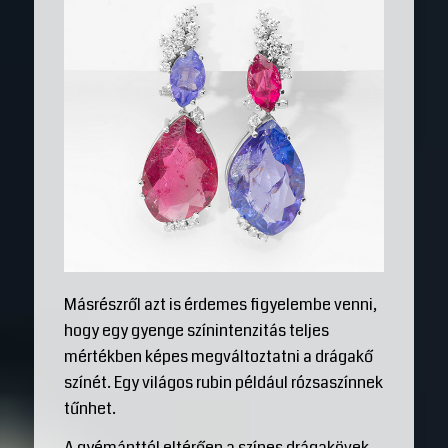
Másrészről azt is érdemes figyelembe venni,
hogy egy gyenge színintenzitás teljes
mértékben képes megváltoztatni a drágakő
színét. Egy világos rubin például rózsaszínnek
tűnhet.
A gyémánttól eltérően a színes drágakövek