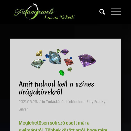
Amit tudnod kell a színes
drágakövekről
/
/
2021.05.26.
in
Tudástár és történelem
by
Franky
Silver
Meglehetősen sok szó esett már a
gyémántról. Többek között arról, hogy mire