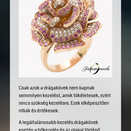
Csak azok a drágakövek nem kapnak
semmilyen kezelést, amik tökéletesek, ezért
nincs szükség kezelésre. Ezek elképesztően
ritkák és értékesek.
A legáltalánosabb kezelés drágakövek
esetén a hőkezelés és az olajjal történő