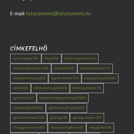
E-mail:
fatumjewels@fatumjewels.hu
CÍMKEFELHŐ
arany ékszer
(15)
Blog
(46)
briliáns gyémánt
(9)
drágaköves ékszer
(49)
drágakő
(60)
drágakő nyakék
(7)
drágakő ritkaság
(13)
egyedi ékszer
(24)
Eljegyzési gyűrű
(40)
esküvő
(8)
Fehérarany gyűrű
(14)
fekete gyémánt
(7)
gyémánt
(52)
Gyémánt eljegyzési gyűrű
(45)
Gyémántgyűrű
(55)
gyémánt zafír gyűrű
(9)
gyémánt ékszer
(54)
gyöngy
(6)
gyöngy ékszer
(27)
híres gyémántok
(13)
hónap drágaköve
(9)
Jegygyűrű
(24)