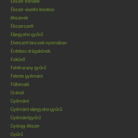
Ékszer trendek
Ékszer viselés kisokos
ékszerek
Ékszerszett
Eljegyzési gyűrű
Elveszett kincsek nyomában
Érdekes drágakövek
Esküvő
Fehérarany gyűrű
Fekete gyémánt
Fülbevaló
Gránát
Gyémánt
Gyémánt eljegyzési gyűrű
Gyémántgyűrű
Gyöngy ékszer
Gyűrű