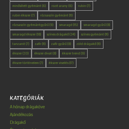
minősített gyémánt
(6)
rozé arany
(6)
rubin
(7)
rubin ékszer
(7)
rózsaszín gyémánt
(11)
rózsaszín gyémántgyűrű
(9)
smaragd
(15)
smaragd gyűrű
(8)
smaragd ékszer
(18)
színes drágakő
(34)
színes gyémánt
(11)
tanzanit
(7)
zafír
(11)
zafír gyűrű
(8)
zöld drágakő
(11)
ékszer
(33)
ékszer divat
(8)
ékszer trend
(9)
ékszer történelem
(7)
ékszer viselés
(17)
KATEGÓRIÁK
A hónap drágaköve
Ajándékozás
Drágakő