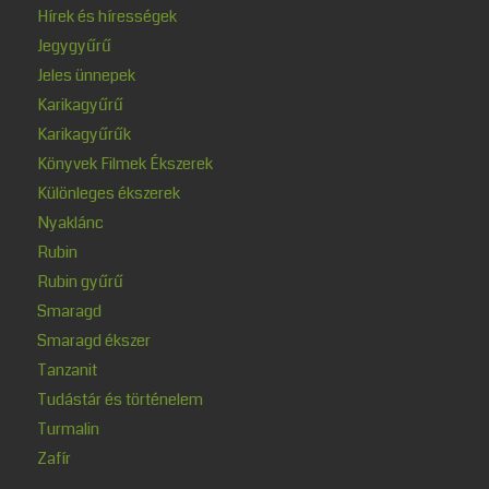
Hírek és hírességek
Jegygyűrű
Jeles ünnepek
Karikagyűrű
Karikagyűrűk
Könyvek Filmek Ékszerek
Különleges ékszerek
Nyaklánc
Rubin
Rubin gyűrű
Smaragd
Smaragd ékszer
Tanzanit
Tudástár és történelem
Turmalin
Zafír