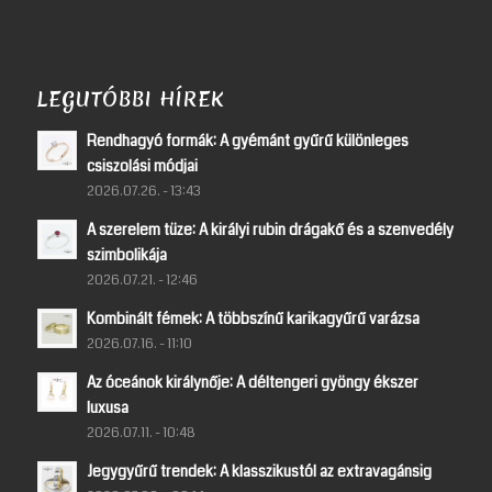
LEGUTÓBBI HÍREK
Rendhagyó formák: A gyémánt gyűrű különleges
csiszolási módjai
2026.07.26. - 13:43
A szerelem tüze: A királyi rubin drágakő és a szenvedély
szimbolikája
2026.07.21. - 12:46
Kombinált fémek: A többszínű karikagyűrű varázsa
2026.07.16. - 11:10
Az óceánok királynője: A déltengeri gyöngy ékszer
luxusa
2026.07.11. - 10:48
Jegygyűrű trendek: A klasszikustól az extravagánsig