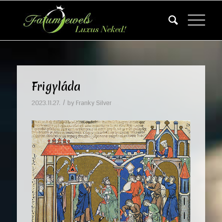
Frigyláda
/
2023.11.27.
by
Franky Silver