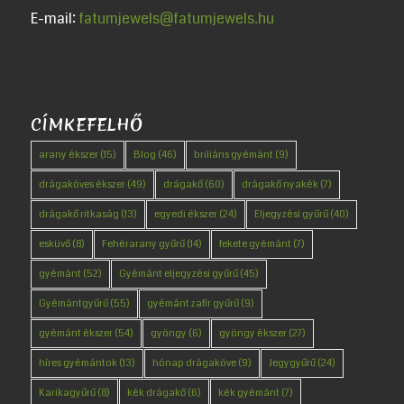
E-mail:
fatumjewels@fatumjewels.hu
CÍMKEFELHŐ
arany ékszer
(15)
Blog
(46)
briliáns gyémánt
(9)
drágaköves ékszer
(49)
drágakő
(60)
drágakő nyakék
(7)
drágakő ritkaság
(13)
egyedi ékszer
(24)
Eljegyzési gyűrű
(40)
esküvő
(8)
Fehérarany gyűrű
(14)
fekete gyémánt
(7)
gyémánt
(52)
Gyémánt eljegyzési gyűrű
(45)
Gyémántgyűrű
(55)
gyémánt zafír gyűrű
(9)
gyémánt ékszer
(54)
gyöngy
(6)
gyöngy ékszer
(27)
híres gyémántok
(13)
hónap drágaköve
(9)
Jegygyűrű
(24)
Karikagyűrű
(8)
kék drágakő
(6)
kék gyémánt
(7)