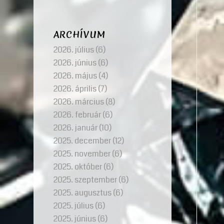
ARCHÍVUM
2026. július
(6)
2026. június
(6)
2026. május
(4)
2026. április
(7)
2026. március
(8)
2026. február
(6)
2026. január
(10)
2025. december
(12)
2025. november
(6)
2025. október
(6)
2025. szeptember
(6)
2025. augusztus
(6)
2025. július
(6)
2025. június
(6)