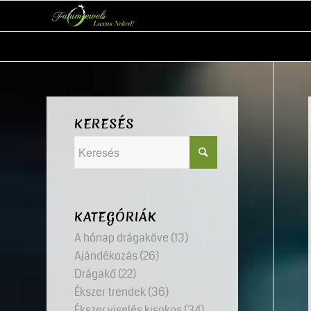
KERESÉS
KATEGÓRIÁK
A hónap drágaköve
(13)
Ajándékozás
(26)
Drágakő
(22)
Ékszer trendek
(36)
Ékszer viselés kisokos
(34)