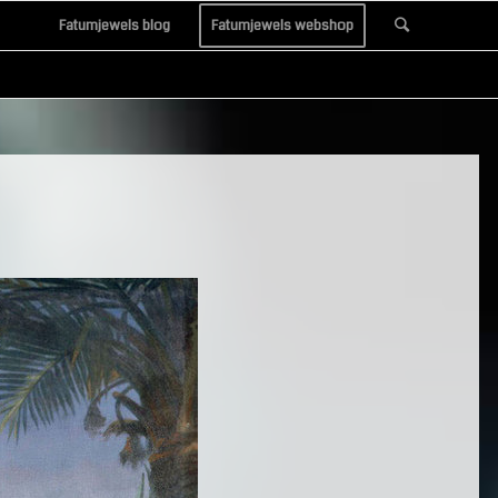
Fatumjewels blog
Fatumjewels webshop