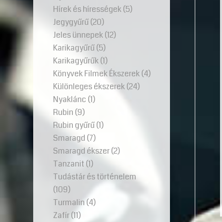
Hírek és hírességek
(5)
Jegygyűrű
(20)
Jeles ünnepek
(12)
Karikagyűrű
(5)
Karikagyűrűk
(1)
Könyvek Filmek Ékszerek
(4)
Különleges ékszerek
(24)
Nyaklánc
(1)
Rubin
(9)
Rubin gyűrű
(1)
Smaragd
(7)
Smaragd ékszer
(2)
Tanzanit
(1)
Tudástár és történelem
(109)
Turmalin
(4)
Zafír
(11)