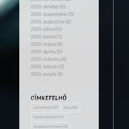
2020. október
(5)
2020. szeptember
(5)
2020. augusztus
(6)
2020. július
(15)
2020. június
(3)
2020. május
(4)
2020. április
(5)
2020. március
(4)
2020. február
(2)
2020. január
(4)
CÍMKEFELHŐ
arany ékszer
(15)
Blog
(46)
briliáns gyémánt
(9)
drágaköves ékszer
(49)