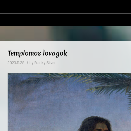
Templomos lovagok
/
2023.11.28.
by
Franky Silver