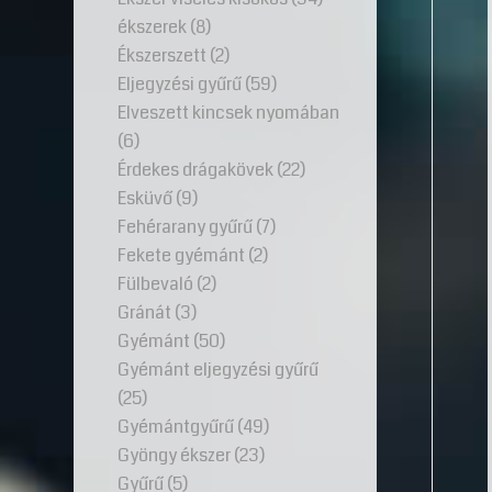
ékszerek
(8)
Ékszerszett
(2)
Eljegyzési gyűrű
(59)
Elveszett kincsek nyomában
(6)
Érdekes drágakövek
(22)
Esküvő
(9)
Fehérarany gyűrű
(7)
Fekete gyémánt
(2)
Fülbevaló
(2)
Gránát
(3)
Gyémánt
(50)
Gyémánt eljegyzési gyűrű
(25)
Gyémántgyűrű
(49)
Gyöngy ékszer
(23)
Gyűrű
(5)