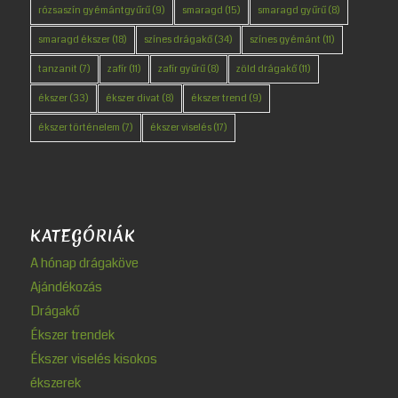
rózsaszín gyémántgyűrű
(9)
smaragd
(15)
smaragd gyűrű
(8)
smaragd ékszer
(18)
színes drágakő
(34)
színes gyémánt
(11)
tanzanit
(7)
zafír
(11)
zafír gyűrű
(8)
zöld drágakő
(11)
ékszer
(33)
ékszer divat
(8)
ékszer trend
(9)
ékszer történelem
(7)
ékszer viselés
(17)
KATEGÓRIÁK
A hónap drágaköve
Ajándékozás
Drágakő
Ékszer trendek
Ékszer viselés kisokos
ékszerek