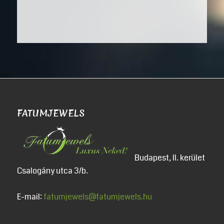
FATUMJEWELS
Budapest, II. kerület
Csalogány utca 3/b.
E-mail:
fatumjewels@fatumjewels.hu