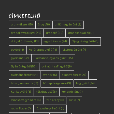
CÍMKEFELHŐ
arany ékszer
(15)
Blog
(46)
briliáns gyémánt
(9)
drágaköves ékszer
(49)
drágakő
(60)
drágakő nyakék
(7)
drágakő ritkaság
(13)
egyedi ékszer
(24)
Eljegyzési gyűrű
(40)
esküvő
(8)
Fehérarany gyűrű
(14)
fekete gyémánt
(7)
gyémánt
(52)
Gyémánt eljegyzési gyűrű
(45)
Gyémántgyűrű
(55)
gyémánt zafír gyűrű
(9)
gyémánt ékszer
(54)
gyöngy
(6)
gyöngy ékszer
(27)
híres gyémántok
(13)
hónap drágaköve
(9)
Jegygyűrű
(24)
Karikagyűrű
(8)
kék drágakő
(6)
kék gyémánt
(7)
minősített gyémánt
(6)
rozé arany
(6)
rubin
(7)
rubin ékszer
(7)
rózsaszín gyémánt
(11)