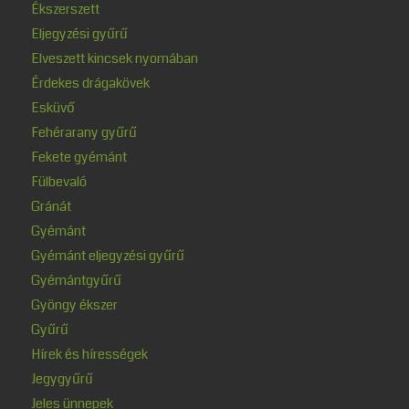
Ékszerszett
Eljegyzési gyűrű
Elveszett kincsek nyomában
Érdekes drágakövek
Esküvő
Fehérarany gyűrű
Fekete gyémánt
Fülbevaló
Gránát
Gyémánt
Gyémánt eljegyzési gyűrű
Gyémántgyűrű
Gyöngy ékszer
Gyűrű
Hírek és hírességek
Jegygyűrű
Jeles ünnepek