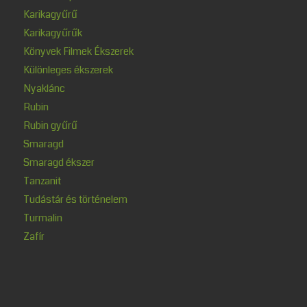
Karikagyűrű
Karikagyűrűk
Könyvek Filmek Ékszerek
Különleges ékszerek
Nyaklánc
Rubin
Rubin gyűrű
Smaragd
Smaragd ékszer
Tanzanit
Tudástár és történelem
Turmalin
Zafír