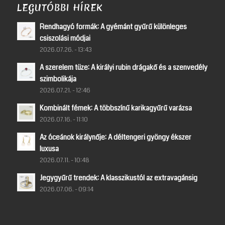
LEGUTÓBBI HÍREK
Rendhagyó formák: A gyémánt gyűrű különleges
csiszolási módjai
2026.07.26. - 13:43
A szerelem tüze: A királyi rubin drágakő és a szenvedély
szimbolikája
2026.07.21. - 12:46
Kombinált fémek: A többszínű karikagyűrű varázsa
2026.07.16. - 11:10
Az óceánok királynője: A déltengeri gyöngy ékszer
luxusa
2026.07.11. - 10:48
Jegygyűrű trendek: A klasszikustól az extravagánsig
2026.07.06. - 09:14