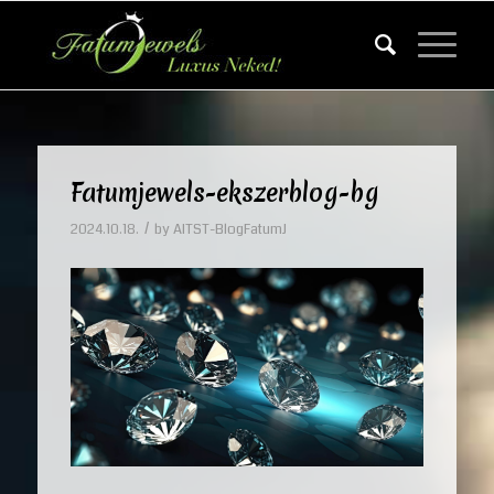
Fatumjewels-ekszerblog-bg
/
2024.10.18.
by
AITST-BlogFatumJ