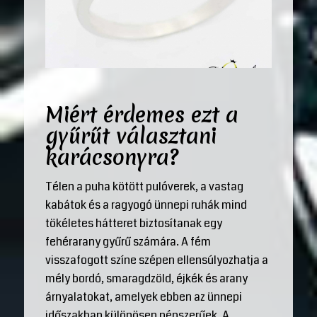
Miért érdemes ezt a
gyűrűt választani
karácsonyra?
Télen a puha kötött pulóverek, a vastag
kabátok és a ragyogó ünnepi ruhák mind
tökéletes hátteret biztosítanak egy
fehérarany gyűrű számára. A fém
visszafogott színe szépen ellensúlyozhatja a
mély bordó, smaragdzöld, éjkék és arany
árnyalatokat, amelyek ebben az ünnepi
időszakban különösen népszerűek. A