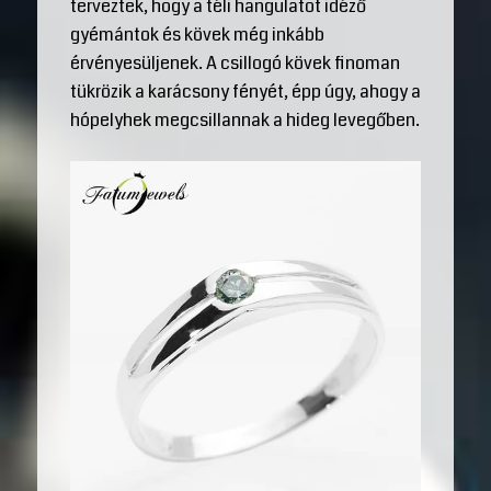
terveztek, hogy a téli hangulatot idéző
gyémántok és kövek még inkább
érvényesüljenek. A csillogó kövek finoman
tükrözik a karácsony fényét, épp úgy, ahogy a
hópelyhek megcsillannak a hideg levegőben.