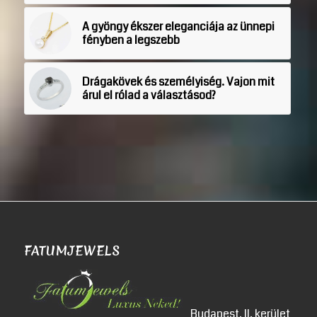
A gyöngy ékszer eleganciája az ünnepi
fényben a legszebb
Drágakövek és személyiség. Vajon mit
árul el rólad a választásod?
FATUMJEWELS
Budapest, II. kerület