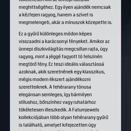
meghittségéhez. Egy ilyen ajándék nemcsak
a kézfejen ragyog, hanem a szívet is
megmelengeti, akár a mínuszok közepette is.
Ez a gyűrű különleges módon képes
visszaadni a karácsonyi fényeket. Amikor az
ünnepi díszkivilágítás megcsillan rajta, úgy
ragyog, mint a jéggé fagyott tó felszínén
megtörő fény. Ez teszi ideális választássá
azoknak, akik szeretnének egy klasszikus,
mégis modern ékszert ajándékozni
szeretteiknek. A fehérarany tónusa
elegánsan semleges, így bármilyen
stílushoz, bőrszínhez vagy ruhatárhoz
tökéletesen illeszkedik. A Fatumjewels
kollekciójában több olyan fehérarany gyűrű
is található, amelyet kifejezetten úgy