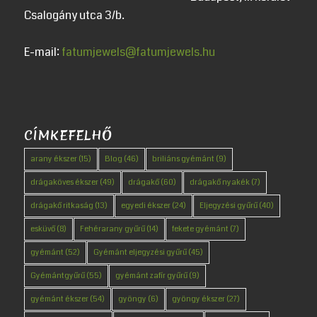
Csalogány utca 3/b.
E-mail:
fatumjewels@fatumjewels.hu
CÍMKEFELHŐ
arany ékszer
(15)
Blog
(46)
briliáns gyémánt
(9)
drágaköves ékszer
(49)
drágakő
(60)
drágakő nyakék
(7)
drágakő ritkaság
(13)
egyedi ékszer
(24)
Eljegyzési gyűrű
(40)
esküvő
(8)
Fehérarany gyűrű
(14)
fekete gyémánt
(7)
gyémánt
(52)
Gyémánt eljegyzési gyűrű
(45)
Gyémántgyűrű
(55)
gyémánt zafír gyűrű
(9)
gyémánt ékszer
(54)
gyöngy
(6)
gyöngy ékszer
(27)