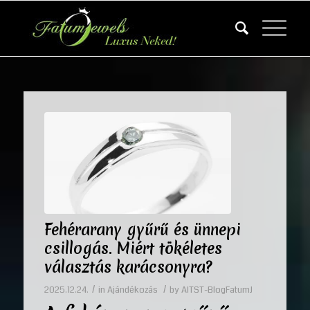
Fehérarany gyűrű és ünnepi
csillogás. Miért tökéletes
választás karácsonyra?
/
/
2025.12.24.
in
Ajándékozás
by
AITST-BlogFatumJ