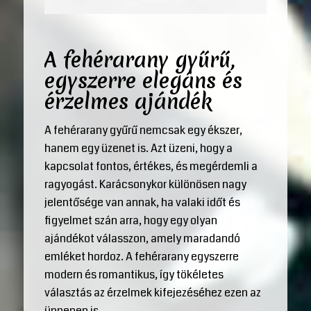
A fehérarany gyűrű,
egyszerre elegáns és
érzelmes ajándék
A fehérarany gyűrű nemcsak egy ékszer,
hanem egy üzenet is. Azt üzeni, hogy a
kapcsolat fontos, értékes, és megérdemli a
ragyogást. Karácsonykor különösen nagy
jelentősége van annak, ha valaki időt és
figyelmet szán arra, hogy egy olyan
ajándékot válasszon, amely maradandó
emléket hordoz. A fehérarany egyszerre
modern és romantikus, így tökéletes
választás az érzelmek kifejezéséhez ezen az
ünnepen is.