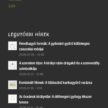
Zafír
LEGUTÓBBI HÍREK
Rendhagyó formák: A gyémánt gyűrű különleges
csiszolási módjai
2026.07.26. - 13:43
A szerelem tüze: A királyi rubin drágakő és a szenvedély
szimbolikája
2026.07.21. - 12:46
Kombinált fémek: A többszínű karikagyűrű varázsa
2026.07.16. - 11:10
Az óceánok királynője: A déltengeri gyöngy ékszer
luxusa
2026.07.11. - 10:48