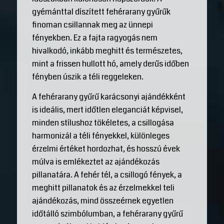
gyémánttal díszített fehérarany gyűrűk
finoman csillannak meg az ünnepi
fényekben. Ez a fajta ragyogás nem
hivalkodó, inkább meghitt és természetes,
mint a frissen hullott hó, amely derűs időben
fényben úszik a téli reggeleken.
A fehérarany gyűrű karácsonyi ajándékként
is ideális, mert időtlen eleganciát képvisel,
minden stílushoz tökéletes, a csillogása
harmonizál a téli fényekkel, különleges
érzelmi értéket hordozhat, és hosszú évek
múlva is emlékeztet az ajándékozás
pillanatára. A fehér tél, a csillogó fények, a
meghitt pillanatok és az érzelmekkel teli
ajándékozás, mind összeérnek egyetlen
időtálló szimbólumban, a fehérarany gyűrű