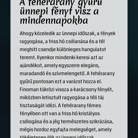
A fehérarany gyűrű
ünnepi fényt visz a
mindennapokba
Ahogy közeledik az ünnepi időszak, a fények
ragyogása, a friss hó csillanása és a tél
meghitt csendje különleges hangulatot
teremt. Ilyenkor mindenki keresi azt az
ajándékot, amely egyszerre elegáns,
maradandó és szívmelengető. A fehérarany
gyűrű pontosan ezt a varázst hozza el.
Finoman tükrözi vissza a karácsony fényét,
miközben letisztult ragyogása a téli táj
tisztaságát idézi. A fehérarany fémes
fényében ott van a friss hó kristályos
csillogása és a jég természetes szikrázása,
mégis hordoz egyfajta melegséget, amely
tökéletesen illik az ünnepi időszak