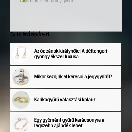
Tags:
Blog
,
Fehérarany gyűrű
Ez is érdekelheti:
Az óceánok királynője: A déltengeri
gyöngy ékszer luxusa
Mikor kezdjük el keresni a jegygyűrűt?
Karikagyűrű választási kalauz
Egy gyémánt gyűrű karácsonyra a
legszebb ajándék lehet