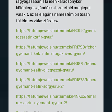
ragyogásában. Ha idén karácsonykor
különleges ajándékkal szeretnél meglepni
valakit, ez az elegáns nemesfém biztosan
tökéletes választás lesz.
https://fatumjewels.hu/termek/ER352/gyemant-
rozsaszin-zafir-gyur/
https://fatumjewels.hu/termek/FR1799/feherarany-
gyemant-kek-zafir-dragakoves-gyuru/
https://fatumjewels.hu/termek/FR1875/feherarany-
gyemant-zafir-eljegyzesi-gyuru/
https://fatumjewels.hu/termek/FR1878/feherarany-
gyemant-zafir-sorgyuru-2/
https://fatumjewels.hu/termek/PINK02/feherarany-
rozsaszin-gyemant-gyuru-2/