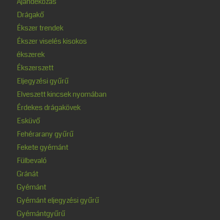
Ajándékozás
Drágakő
Ékszer trendek
Ékszer viselés kisokos
ékszerek
Ékszerszett
Eljegyzési gyűrű
Elveszett kincsek nyomában
Érdekes drágakövek
Esküvő
Fehérarany gyűrű
Fekete gyémánt
Fülbevaló
Gránát
Gyémánt
Gyémánt eljegyzési gyűrű
Gyémántgyűrű