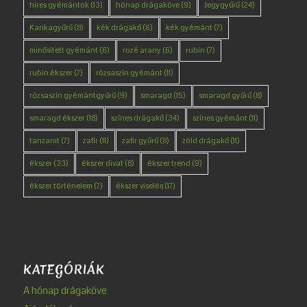
híres gyémántok
(13)
hónap drágaköve
(9)
Jegygyűrű
(24)
Karikagyűrű
(8)
kék drágakő
(6)
kék gyémánt
(7)
minősített gyémánt
(6)
rozé arany
(6)
rubin
(7)
rubin ékszer
(7)
rózsaszín gyémánt
(11)
rózsaszín gyémántgyűrű
(9)
smaragd
(15)
smaragd gyűrű
(8)
smaragd ékszer
(18)
színes drágakő
(34)
színes gyémánt
(11)
tanzanit
(7)
zafír
(11)
zafír gyűrű
(8)
zöld drágakő
(11)
ékszer
(33)
ékszer divat
(8)
ékszer trend
(9)
ékszer történelem
(7)
ékszer viselés
(17)
KATEGÓRIÁK
A hónap drágaköve