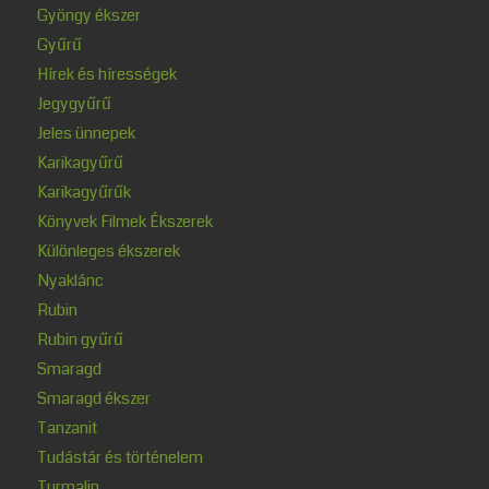
Gyöngy ékszer
Gyűrű
Hírek és hírességek
Jegygyűrű
Jeles ünnepek
Karikagyűrű
Karikagyűrűk
Könyvek Filmek Ékszerek
Különleges ékszerek
Nyaklánc
Rubin
Rubin gyűrű
Smaragd
Smaragd ékszer
Tanzanit
Tudástár és történelem
Turmalin