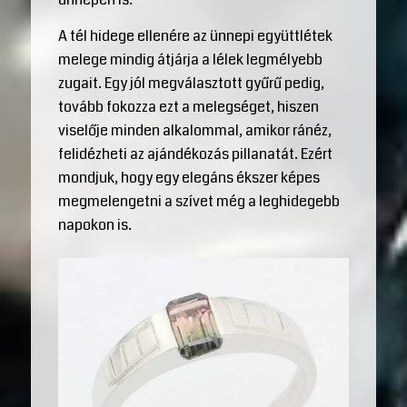
A tél hidege ellenére az ünnepi együttlétek
melege mindig átjárja a lélek legmélyebb
zugait. Egy jól megválasztott gyűrű pedig,
tovább fokozza ezt a melegséget, hiszen
viselője minden alkalommal, amikor ránéz,
felidézheti az ajándékozás pillanatát. Ezért
mondjuk, hogy egy elegáns ékszer képes
megmelengetni a szívet még a leghidegebb
napokon is.