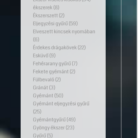
ékszerek
(8)
Ékszerszett
(2)
Eljegyzési gyűrű
(59)
Elveszett kincsek nyomában
(6)
Érdekes drágakövek
(22)
Esküvő
(9)
Fehérarany gyűrű
(7)
Fekete gyémánt
(2)
Fülbevaló
(2)
Gránát
(3)
Gyémánt
(50)
Gyémánt eljegyzési gyűrű
(25)
Gyémántgyűrű
(49)
Gyöngy ékszer
(23)
Gyűrű
(5)