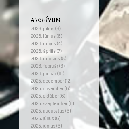
ARCHÍVUM
2026. július
(6)
2026. június
(6)
2026. május
(4)
2026. április
(7)
2026. március
(8)
2026. február
(6)
2026. január
(10)
2025. december
(12)
2025. november
(6)
2025. október
(6)
2025. szeptember
(6)
2025. augusztus
(6)
2025. július
(6)
2025. június
(6)