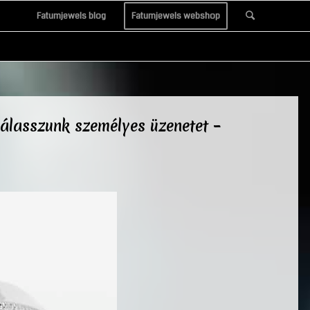
Fatumjewels blog
Fatumjewels webshop
álasszunk személyes üzenetet –