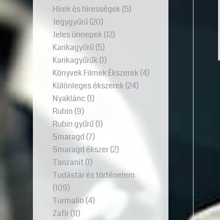
Hírek és hírességek
(5)
Jegygyűrű
(20)
Jeles ünnepek
(12)
Karikagyűrű
(5)
Karikagyűrűk
(1)
Könyvek Filmek Ékszerek
(4)
Különleges ékszerek
(24)
Nyaklánc
(1)
Rubin
(9)
Rubin gyűrű
(1)
Smaragd
(7)
Smaragd ékszer
(2)
Tanzanit
(1)
Tudástár és történelem
(109)
Turmalin
(4)
Zafír
(11)