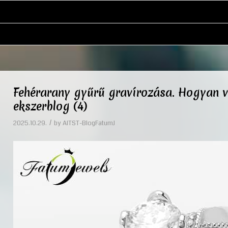
Fehérarany gyűrű gravírozása. Hogyan v
ekszerblog (4)
/
2025.10.29.
by
AITST-BlogFatumJ