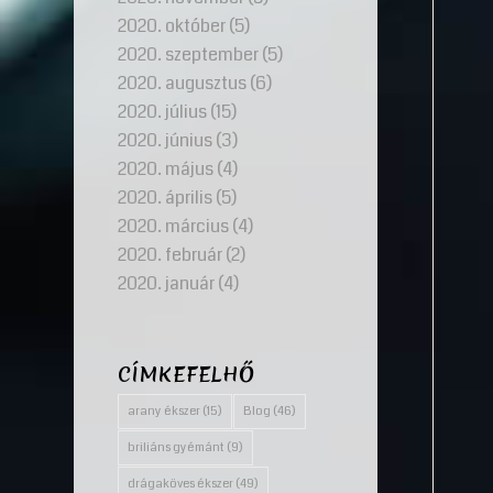
2020. október
(5)
2020. szeptember
(5)
2020. augusztus
(6)
2020. július
(15)
2020. június
(3)
2020. május
(4)
2020. április
(5)
2020. március
(4)
2020. február
(2)
2020. január
(4)
CÍMKEFELHŐ
arany ékszer
(15)
Blog
(46)
briliáns gyémánt
(9)
drágaköves ékszer
(49)