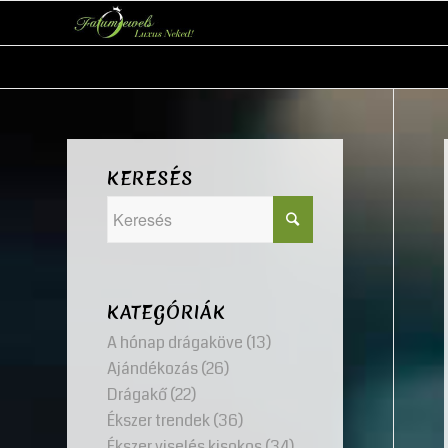
KERESÉS
KATEGÓRIÁK
A hónap drágaköve
(13)
Ajándékozás
(26)
Drágakő
(22)
Ékszer trendek
(36)
Ékszer viselés kisokos
(34)