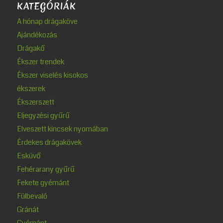
KATEGÓRIÁK
A hónap drágaköve
Ajándékozás
Drágakő
Ékszer trendek
Ékszer viselés kisokos
ékszerek
Ékszerszett
Eljegyzési gyűrű
Elveszett kincsek nyomában
Érdekes drágakövek
Esküvő
Fehérarany gyűrű
Fekete gyémánt
Fülbevaló
Gránát
Gyémánt