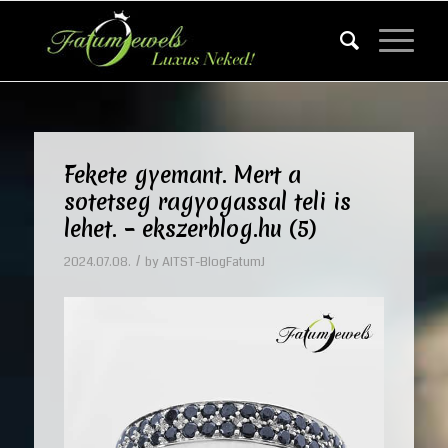
Fekete gyemant. Mert a
sotetseg ragyogassal teli is
lehet. – ekszerblog.hu (5)
/
2024.07.08.
by
AITST-BlogFatumJ