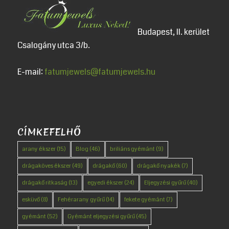
Budapest, II. kerület
Csalogány utca 3/b.
E-mail:
fatumjewels@fatumjewels.hu
CÍMKEFELHŐ
arany ékszer
(15)
Blog
(46)
briliáns gyémánt
(9)
drágaköves ékszer
(49)
drágakő
(60)
drágakő nyakék
(7)
drágakő ritkaság
(13)
egyedi ékszer
(24)
Eljegyzési gyűrű
(40)
esküvő
(8)
Fehérarany gyűrű
(14)
fekete gyémánt
(7)
gyémánt
(52)
Gyémánt eljegyzési gyűrű
(45)