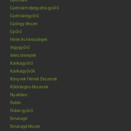
Gyémánt eljegyzési gyűrű
Gyémántgyűrű
Gyöngy ékszer
Gyűrű
Hírek és hírességek
Jegygyűrű
Jeles ünnepek
Karikagyűrű
Karikagyűrűk
Könyvek Filmek Ékszerek
Különleges ékszerek
Nyaklánc
Rubin
Rubin gyűrű
Smaragd
Smaragd ékszer