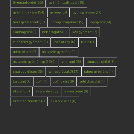
Gyémántgyűrű
(55)
gyémánt zafír gyűrű
(9)
gyémánt ékszer
(54)
gyöngy
(6)
gyöngy ékszer
(27)
híres gyémántok
(13)
hónap drágaköve
(9)
Jegygyűrű
(24)
Karikagyűrű
(8)
kék drágakő
(6)
kék gyémánt
(7)
minősített gyémánt
(6)
rozé arany
(6)
rubin
(7)
rubin ékszer
(7)
rózsaszín gyémánt
(11)
rózsaszín gyémántgyűrű
(9)
smaragd
(15)
smaragd gyűrű
(8)
smaragd ékszer
(18)
színes drágakő
(34)
színes gyémánt
(11)
tanzanit
(7)
zafír
(11)
zafír gyűrű
(8)
zöld drágakő
(11)
ékszer
(33)
ékszer divat
(8)
ékszer trend
(9)
ékszer történelem
(7)
ékszer viselés
(17)