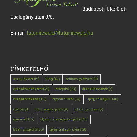
Budapest, II. kerület
Csalogány utca 3/b.
E-mail:
fatumjewels@fatumjewels.hu
CÍMKEFELHŐ
arany ékszer
(15)
Blog
(46)
briliáns gyémánt
(9)
drágaköves ékszer
(49)
drágakő
(60)
drágakő nyakék
(7)
drágakő ritkaság
(13)
egyedi ékszer
(24)
Eljegyzési gyűrű
(40)
esküvő
(8)
Fehérarany gyűrű
(14)
fekete gyémánt
(7)
gyémánt
(52)
Gyémánt eljegyzési gyűrű
(45)
Gyémántgyűrű
(55)
gyémánt zafír gyűrű
(9)