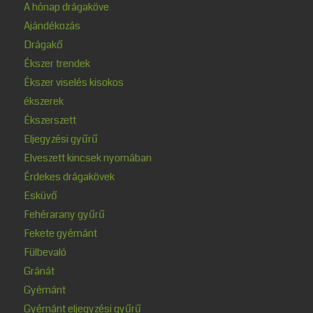
A hónap drágaköve
Ajándékozás
Drágakő
Ékszer trendek
Ékszer viselés kisokos
ékszerek
Ékszerszett
Eljegyzési gyűrű
Elveszett kincsek nyomában
Érdekes drágakövek
Esküvő
Fehérarany gyűrű
Fekete gyémánt
Fülbevaló
Gránát
Gyémánt
Gyémánt eljegyzési gyűrű