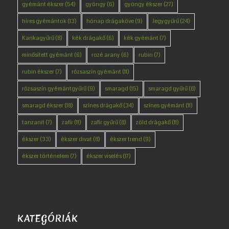
gyémánt ékszer
(54)
gyöngy
(6)
gyöngy ékszer
(27)
híres gyémántok
(13)
hónap drágaköve
(9)
Jegygyűrű
(24)
Karikagyűrű
(8)
kék drágakő
(6)
kék gyémánt
(7)
minősített gyémánt
(6)
rozé arany
(6)
rubin
(7)
rubin ékszer
(7)
rózsaszín gyémánt
(11)
rózsaszín gyémántgyűrű
(9)
smaragd
(15)
smaragd gyűrű
(8)
smaragd ékszer
(18)
színes drágakő
(34)
színes gyémánt
(11)
tanzanit
(7)
zafír
(11)
zafír gyűrű
(8)
zöld drágakő
(11)
ékszer
(33)
ékszer divat
(8)
ékszer trend
(9)
ékszer történelem
(7)
ékszer viselés
(17)
KATEGÓRIÁK