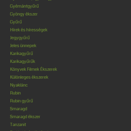
Gyémántgyűrű
Gyöngy ékszer
Gyűrű
Hírek és hírességek
Jegygyűrű
Jeles ünnepek
Karikagyűrű
Karikagyűrűk
Könyvek Filmek Ékszerek
Különleges ékszerek
Nyaklánc
Rubin
Rubin gyűrű
Smaragd
Smaragd ékszer
Tanzanit