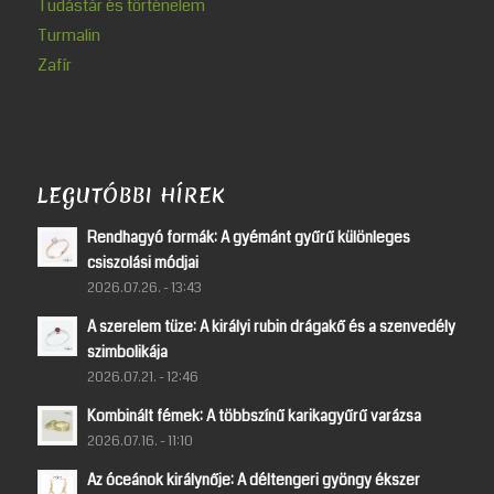
Tudástár és történelem
Turmalin
Zafír
LEGUTÓBBI HÍREK
Rendhagyó formák: A gyémánt gyűrű különleges
csiszolási módjai
2026.07.26. - 13:43
A szerelem tüze: A királyi rubin drágakő és a szenvedély
szimbolikája
2026.07.21. - 12:46
Kombinált fémek: A többszínű karikagyűrű varázsa
2026.07.16. - 11:10
Az óceánok királynője: A déltengeri gyöngy ékszer