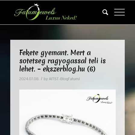
Fekete gyemant. Mert a
sotetseg ragyogassal teli is
lehet. – ekszerblog.hu (6)
/
2024.07.08.
by
AITST-BlogFatumJ