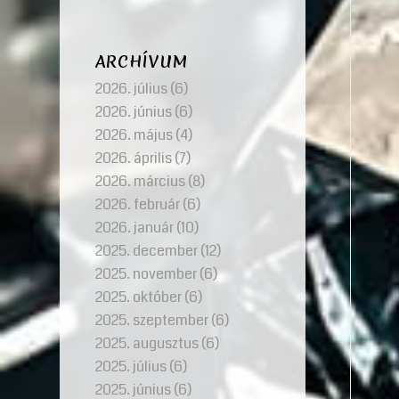
ARCHÍVUM
2026. július
(6)
2026. június
(6)
2026. május
(4)
2026. április
(7)
2026. március
(8)
2026. február
(6)
2026. január
(10)
2025. december
(12)
2025. november
(6)
2025. október
(6)
2025. szeptember
(6)
2025. augusztus
(6)
2025. július
(6)
2025. június
(6)