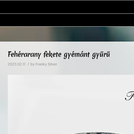
Fehérarany fekete gyémánt gyűrű
/
2023.02.17.
by
Franky Silver