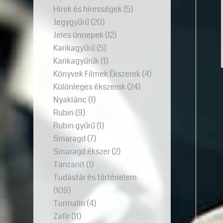
Hírek és hírességek
(5)
Jegygyűrű
(20)
Jeles ünnepek
(12)
Karikagyűrű
(5)
Karikagyűrűk
(1)
Könyvek Filmek Ékszerek
(4)
Különleges ékszerek
(24)
Nyaklánc
(1)
Rubin
(9)
Rubin gyűrű
(1)
Smaragd
(7)
Smaragd ékszer
(2)
Tanzanit
(1)
Tudástár és történelem
(109)
Turmalin
(4)
Zafír
(11)