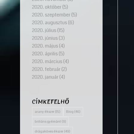
2020. október
(5)
2020. szeptember
(5)
2020. augusztus
(6)
2020. július
(15)
2020. június
(3)
2020. május
(4)
2020. április
(5)
2020. március
(4)
2020. február
(2)
2020. január
(4)
CÍMKEFELHŐ
arany ékszer
(15)
Blog
(46)
briliáns gyémánt
(9)
drágaköves ékszer
(49)