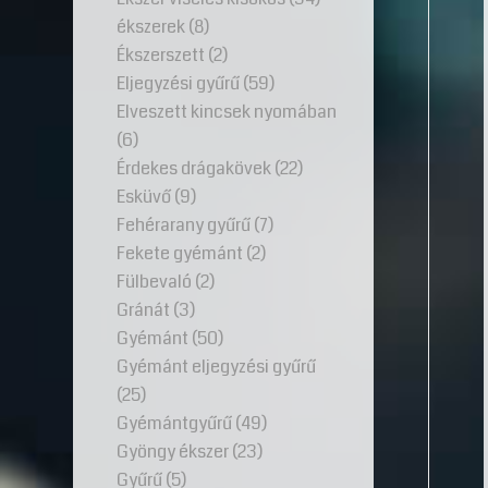
ékszerek
(8)
Ékszerszett
(2)
Eljegyzési gyűrű
(59)
Elveszett kincsek nyomában
(6)
Érdekes drágakövek
(22)
Esküvő
(9)
Fehérarany gyűrű
(7)
Fekete gyémánt
(2)
Fülbevaló
(2)
Gránát
(3)
Gyémánt
(50)
Gyémánt eljegyzési gyűrű
(25)
Gyémántgyűrű
(49)
Gyöngy ékszer
(23)
Gyűrű
(5)