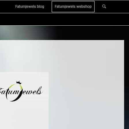
Fatumjewels blog
Fatumjewels webshop