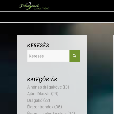
KERESÉS
KATEGÓRIÁK
A hónap drágaköve
(13)
Ajándékozás
(26)
Drágakő
(22)
Ékszer trendek
(36)
Ékszer viselés kisokos
(34)