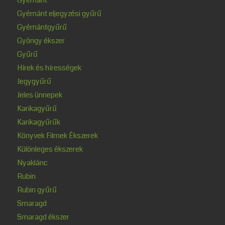
Gyémánt eljegyzési gyűrű
Gyémántgyűrű
Gyöngy ékszer
Gyűrű
Hírek és hírességek
Jegygyűrű
Jeles ünnepek
Karikagyűrű
Karikagyűrűk
Könyvek Filmek Ékszerek
Különleges ékszerek
Nyaklánc
Rubin
Rubin gyűrű
Smaragd
Smaragd ékszer