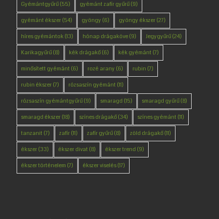
Gyémántgyűrű
(55)
gyémánt zafír gyűrű
(9)
gyémánt ékszer
(54)
gyöngy
(6)
gyöngy ékszer
(27)
híres gyémántok
(13)
hónap drágaköve
(9)
Jegygyűrű
(24)
Karikagyűrű
(8)
kék drágakő
(6)
kék gyémánt
(7)
minősített gyémánt
(6)
rozé arany
(6)
rubin
(7)
rubin ékszer
(7)
rózsaszín gyémánt
(11)
rózsaszín gyémántgyűrű
(9)
smaragd
(15)
smaragd gyűrű
(8)
smaragd ékszer
(18)
színes drágakő
(34)
színes gyémánt
(11)
tanzanit
(7)
zafír
(11)
zafír gyűrű
(8)
zöld drágakő
(11)
ékszer
(33)
ékszer divat
(8)
ékszer trend
(9)
ékszer történelem
(7)
ékszer viselés
(17)