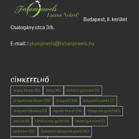
Budapest, II. kerület
Csalogány utca 3/b.
E-mail:
fatumjewels@fatumjewels.hu
CÍMKEFELHŐ
arany ékszer
(15)
Blog
(46)
briliáns gyémánt
(9)
drágaköves ékszer
(49)
drágakő
(60)
drágakő nyakék
(7)
drágakő ritkaság
(13)
egyedi ékszer
(24)
Eljegyzési gyűrű
(40)
esküvő
(8)
Fehérarany gyűrű
(14)
fekete gyémánt
(7)
gyémánt
(52)
Gyémánt eljegyzési gyűrű
(45)