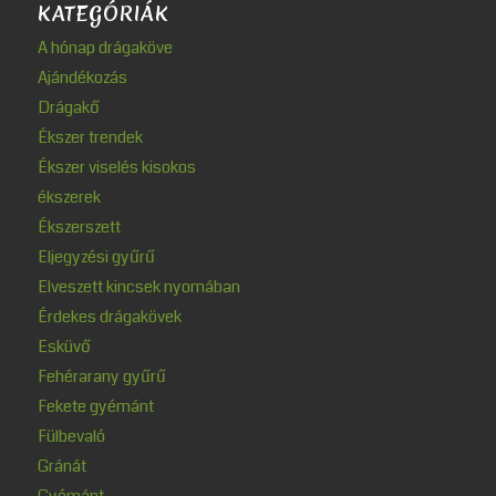
KATEGÓRIÁK
A hónap drágaköve
Ajándékozás
Drágakő
Ékszer trendek
Ékszer viselés kisokos
ékszerek
Ékszerszett
Eljegyzési gyűrű
Elveszett kincsek nyomában
Érdekes drágakövek
Esküvő
Fehérarany gyűrű
Fekete gyémánt
Fülbevaló
Gránát
Gyémánt