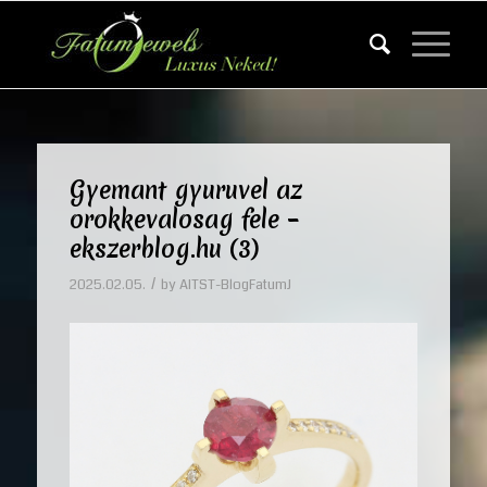
Gyemant gyuruvel az
orokkevalosag fele –
ekszerblog.hu (3)
/
2025.02.05.
by
AITST-BlogFatumJ