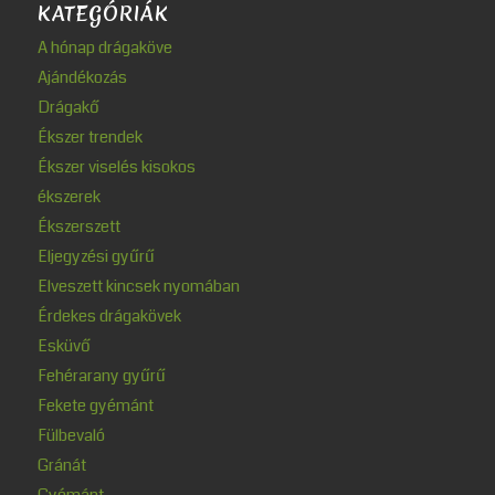
KATEGÓRIÁK
A hónap drágaköve
Ajándékozás
Drágakő
Ékszer trendek
Ékszer viselés kisokos
ékszerek
Ékszerszett
Eljegyzési gyűrű
Elveszett kincsek nyomában
Érdekes drágakövek
Esküvő
Fehérarany gyűrű
Fekete gyémánt
Fülbevaló
Gránát
Gyémánt