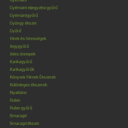
Gyémánt eljegyzési gyűrű
Gyémántgyűrű
Gyöngy ékszer
Gyűrű
Hírek és hírességek
Jegygyűrű
Jeles ünnepek
Karikagyűrű
Karikagyűrűk
Könyvek Filmek Ékszerek
Különleges ékszerek
Nyaklánc
Rubin
Rubin gyűrű
Smaragd
Smaragd ékszer