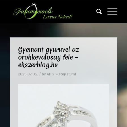
Gyemant gyuruvel az
orokkevalosag fele –
ekszerblog.hu
/
2025.02.05.
by
AITST-BlogFatumJ