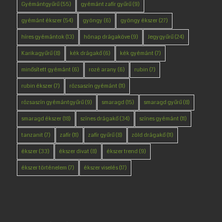
Gyémántgyűrű
(55)
gyémánt zafír gyűrű
(9)
gyémánt ékszer
(54)
gyöngy
(6)
gyöngy ékszer
(27)
híres gyémántok
(13)
hónap drágaköve
(9)
Jegygyűrű
(24)
Karikagyűrű
(8)
kék drágakő
(6)
kék gyémánt
(7)
minősített gyémánt
(6)
rozé arany
(6)
rubin
(7)
rubin ékszer
(7)
rózsaszín gyémánt
(11)
rózsaszín gyémántgyűrű
(9)
smaragd
(15)
smaragd gyűrű
(8)
smaragd ékszer
(18)
színes drágakő
(34)
színes gyémánt
(11)
tanzanit
(7)
zafír
(11)
zafír gyűrű
(8)
zöld drágakő
(11)
ékszer
(33)
ékszer divat
(8)
ékszer trend
(9)
ékszer történelem
(7)
ékszer viselés
(17)