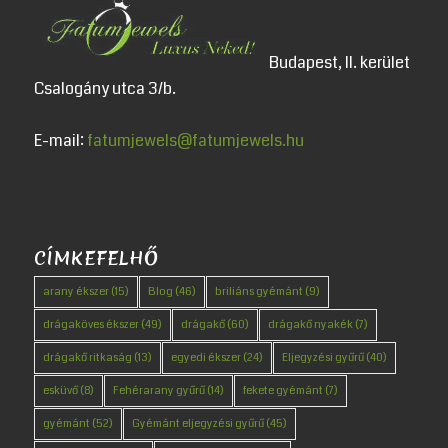
Budapest, II. kerület
Csalogány utca 3/b.
E-mail:
fatumjewels@fatumjewels.hu
CÍMKEFELHŐ
arany ékszer
(15)
Blog
(46)
briliáns gyémánt
(9)
drágaköves ékszer
(49)
drágakő
(60)
drágakő nyakék
(7)
drágakő ritkaság
(13)
egyedi ékszer
(24)
Eljegyzési gyűrű
(40)
esküvő
(8)
Fehérarany gyűrű
(14)
fekete gyémánt
(7)
gyémánt
(52)
Gyémánt eljegyzési gyűrű
(45)