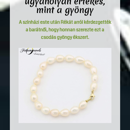
ugyanolyan értékes,
mint a gyöngy
A színházi este után Rékát arról kérdezgették
a barátnői, hogy honnan szerezte ezt a
csodás
gyöngy ékszert
.