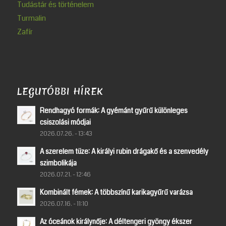
Tudástár és történelem
Turmalin
Zafír
LEGUTÓBBI HÍREK
Rendhagyó formák: A gyémánt gyűrű különleges
csiszolási módjai
2026.07.26. - 13:43
A szerelem tüze: A királyi rubin drágakő és a szenvedély
szimbolikája
2026.07.21. - 12:46
Kombinált fémek: A többszínű karikagyűrű varázsa
2026.07.16. - 11:10
Az óceánok királynője: A déltengeri gyöngy ékszer