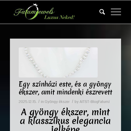
Egy színházi este, és a gyöngy
ékszer, amit mindenki észrevett
/
/
2025.12.15.
in
Gyöngy ékszer
by
AITST-BlogFatumJ
A
gyöngy ékszer
, mint
a klasszikus elegancia
jelképe