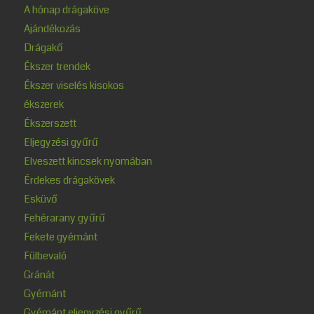
A hónap drágaköve
Ajándékozás
Drágakő
Ékszer trendek
Ékszer viselés kisokos
ékszerek
Ékszerszett
Eljegyzési gyűrű
Elveszett kincsek nyomában
Érdekes drágakövek
Esküvő
Fehérarany gyűrű
Fekete gyémánt
Fülbevaló
Gránát
Gyémánt
Gyémánt eljegyzési gyűrű