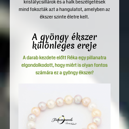
kristálycsillárok és a halk beszélgetések
mind fokozták azt a hangulatot, amelyben az
ékszer szinte életre kelt.
A
gyöngy ékszer
különleges ereje
A darab kezdete előtt Réka egy pillanatra
elgondolkodott, hogy miért is olyan fontos
számára ez a
gyöngy ékszer
?