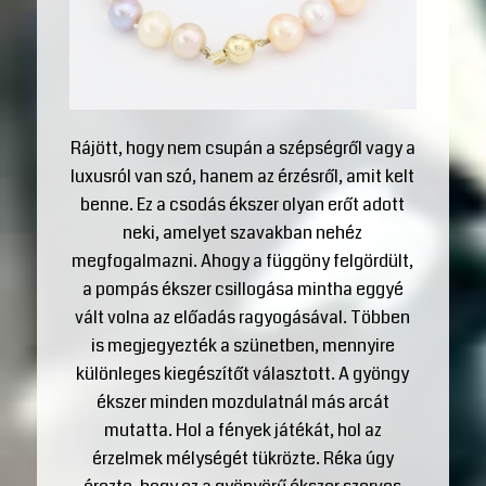
Rájött, hogy nem csupán a szépségről vagy a
luxusról van szó, hanem az érzésről, amit kelt
benne. Ez a csodás ékszer olyan erőt adott
neki, amelyet szavakban nehéz
megfogalmazni. Ahogy a függöny felgördült,
a pompás ékszer csillogása mintha eggyé
vált volna az előadás ragyogásával. Többen
is megjegyezték a szünetben, mennyire
különleges kiegészítőt választott. A gyöngy
ékszer minden mozdulatnál más arcát
mutatta. Hol a fények játékát, hol az
érzelmek mélységét tükrözte. Réka úgy