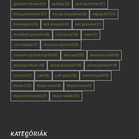
gyémánt ékszer
(54)
gyöngy
(6)
gyöngy ékszer
(27)
híres gyémántok
(13)
hónap drágaköve
(9)
Jegygyűrű
(24)
Karikagyűrű
(8)
kék drágakő
(6)
kék gyémánt
(7)
minősített gyémánt
(6)
rozé arany
(6)
rubin
(7)
rubin ékszer
(7)
rózsaszín gyémánt
(11)
rózsaszín gyémántgyűrű
(9)
smaragd
(15)
smaragd gyűrű
(8)
smaragd ékszer
(18)
színes drágakő
(34)
színes gyémánt
(11)
tanzanit
(7)
zafír
(11)
zafír gyűrű
(8)
zöld drágakő
(11)
ékszer
(33)
ékszer divat
(8)
ékszer trend
(9)
ékszer történelem
(7)
ékszer viselés
(17)
KATEGÓRIÁK