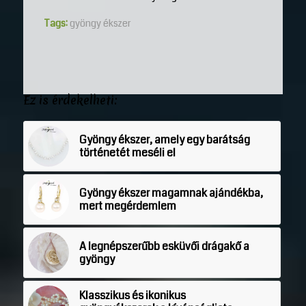
Tags:
gyöngy ékszer
Ez is érdekelheti:
Gyöngy ékszer, amely egy barátság
történetét meséli el
Gyöngy ékszer magamnak ajándékba,
mert megérdemlem
A legnépszerűbb esküvői drágakő a
gyöngy
Klasszikus és ikonikus