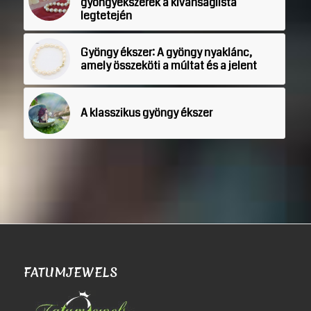
gyöngyékszerek a kívánságlista
legtetején
Gyöngy ékszer: A gyöngy nyaklánc,
amely összeköti a múltat és a jelent
A klasszikus gyöngy ékszer
FATUMJEWELS