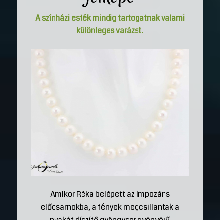
A színházi esték mindig tartogatnak valami
különleges varázst.
Amikor Réka belépett az impozáns
előcsarnokba, a fények megcsillantak a
nyakát díszítő gyöngysor gyönyörű