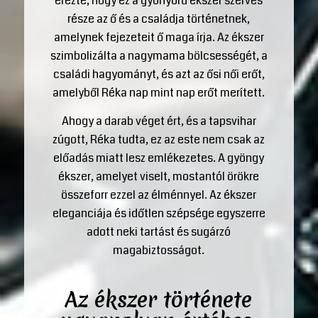
érezte, hogy ez a gyönyörű ékszer szerves
része az ő és a családja történetnek,
amelynek fejezeteit ő maga írja. Az ékszer
szimbolizálta a nagymama bölcsességét, a
családi hagyományt, és azt az ősi női erőt,
amelyből Réka nap mint nap erőt merített.
Ahogy a darab véget ért, és a tapsvihar
zúgott, Réka tudta, ez az este nem csak az
előadás miatt lesz emlékezetes. A gyöngy
ékszer, amelyet viselt, mostantól örökre
összeforr ezzel az élménnyel. Az ékszer
eleganciája és időtlen szépsége egyszerre
adott neki tartást és sugárzó
magabiztosságot.
Az ékszer története