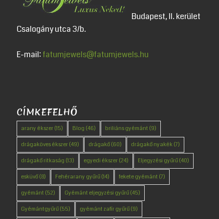
Budapest, II. kerület
Csalogány utca 3/b.
E-mail:
fatumjewels@fatumjewels.hu
CÍMKEFELHŐ
arany ékszer
(15)
Blog
(46)
briliáns gyémánt
(9)
drágaköves ékszer
(49)
drágakő
(60)
drágakő nyakék
(7)
drágakő ritkaság
(13)
egyedi ékszer
(24)
Eljegyzési gyűrű
(40)
esküvő
(8)
Fehérarany gyűrű
(14)
fekete gyémánt
(7)
gyémánt
(52)
Gyémánt eljegyzési gyűrű
(45)
Gyémántgyűrű
(55)
gyémánt zafír gyűrű
(9)