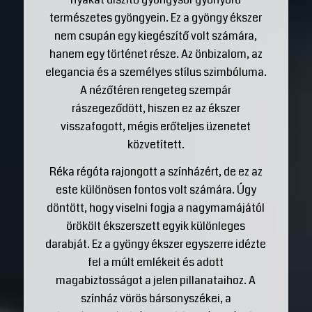
természetes gyöngyein. Ez a gyöngy ékszer
nem csupán egy kiegészítő volt számára,
hanem egy történet része. Az önbizalom, az
elegancia és a személyes stílus szimbóluma.
A nézőtéren rengeteg szempár
rászegeződött, hiszen ez az ékszer
visszafogott, mégis erőteljes üzenetet
közvetített.
Réka régóta rajongott a színházért, de ez az
este különösen fontos volt számára. Úgy
döntött, hogy viselni fogja a nagymamájától
örökölt ékszerszett egyik különleges
darabját. Ez a gyöngy ékszer egyszerre idézte
fel a múlt emlékeit és adott
magabiztosságot a jelen pillanataihoz. A
színház vörös bársonyszékei, a