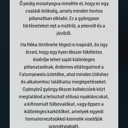
Ő pedig mosolyogva mesélte el, hogy ez egy
családi örökség, amely minden fontos
pillanatban elkíséri. Ez a gyöngysor
történeteket rejt a múltról, a jelenről és a
jövőről.
Ha Réka története téged is inspirált, és úgy
érzed, hogy egy ilyen ékszer tökéletes
kísérője lehet saját különleges
pillanataidnak, érdemes ellátogatnod a
Fatumjewels üzletébe, ahol minden ízléshez
és alkalomhoz találhatsz meglepetéseket.
Gyönyörű gyöngy ékszer kollekciónk közt
megtalálod a letisztult stílusú nyakláncokat,
a kifinomult fülbevalókat, vagy éppen a
különleges karkötőket, amelyek egyedi
formatervezésükkel kiemelik viselőjük
személyiségét.