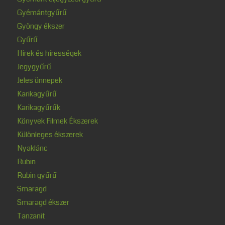
Gyémántgyűrű
Gyöngy ékszer
Gyűrű
Hírek és hírességek
Jegygyűrű
Jeles ünnepek
Karikagyűrű
Karikagyűrűk
Könyvek Filmek Ékszerek
Különleges ékszerek
Nyaklánc
Rubin
Rubin gyűrű
Smaragd
Smaragd ékszer
Tanzanit