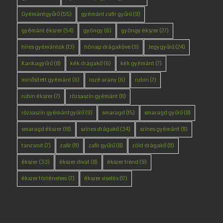
Gyémántgyűrű
(55)
gyémánt zafír gyűrű
(9)
gyémánt ékszer
(54)
gyöngy
(6)
gyöngy ékszer
(27)
híres gyémántok
(13)
hónap drágaköve
(9)
Jegygyűrű
(24)
Karikagyűrű
(8)
kék drágakő
(6)
kék gyémánt
(7)
minősített gyémánt
(6)
rozé arany
(6)
rubin
(7)
rubin ékszer
(7)
rózsaszín gyémánt
(11)
rózsaszín gyémántgyűrű
(9)
smaragd
(15)
smaragd gyűrű
(8)
smaragd ékszer
(18)
színes drágakő
(34)
színes gyémánt
(11)
tanzanit
(7)
zafír
(11)
zafír gyűrű
(8)
zöld drágakő
(11)
ékszer
(33)
ékszer divat
(8)
ékszer trend
(9)
ékszer történelem
(7)
ékszer viselés
(17)