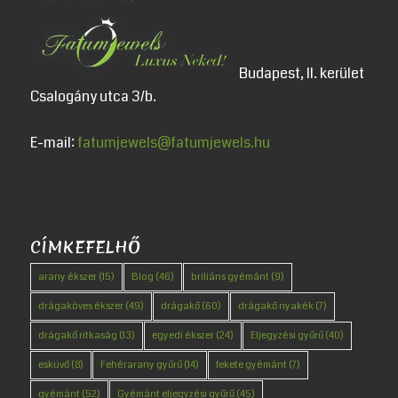
Budapest, II. kerület
Csalogány utca 3/b.
E-mail:
fatumjewels@fatumjewels.hu
CÍMKEFELHŐ
arany ékszer
(15)
Blog
(46)
briliáns gyémánt
(9)
drágaköves ékszer
(49)
drágakő
(60)
drágakő nyakék
(7)
drágakő ritkaság
(13)
egyedi ékszer
(24)
Eljegyzési gyűrű
(40)
esküvő
(8)
Fehérarany gyűrű
(14)
fekete gyémánt
(7)
gyémánt
(52)
Gyémánt eljegyzési gyűrű
(45)