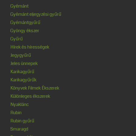
Gyémánt
Gyémánt eljegyzési gyűrű
Gyémántgyűrű
Gyöngy ékszer
Gyűrű
Hírek és hírességek
Jegygyűrű
Jeles ünnepek
Karikagyűrű
Karikagyűrűk
Könyvek Filmek Ékszerek
Különleges ékszerek
Nyaklánc
Rubin
Rubin gyűrű
Smaragd