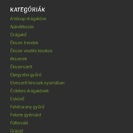
KATEGÓRIÁK
A hónap drágaköve
Ajándékozás
Drágakő
Ékszer trendek
Ékszer viselés kisokos
ékszerek
Ékszerszett
Eljegyzési gyűrű
Elveszett kincsek nyomában
Érdekes drágakövek
Esküvő
Fehérarany gyűrű
Fekete gyémánt
Fülbevaló
Gránát