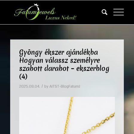
Gyöngy ékszer ajándékba
Hogyan válassz személyre
szabott darabot – ekszerblog
(4)
/
2025.08.04.
by
AITST-BlogFatumJ