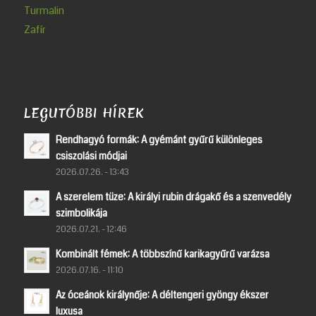
Turmalin
Zafír
LEGUTÓBBI HÍREK
Rendhagyó formák: A gyémánt gyűrű különleges
csiszolási módjai
2026.07.26. - 13:43
A szerelem tüze: A királyi rubin drágakő és a szenvedély
szimbolikája
2026.07.21. - 12:46
Kombinált fémek: A többszínű karikagyűrű varázsa
2026.07.16. - 11:10
Az óceánok királynője: A déltengeri gyöngy ékszer
luxusa