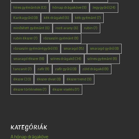
híres gyémántok
(13)
hónap drágaköve
(9)
Jegygyűrű
(24)
Karikagyűrű
(8)
kék drágakő
(6)
kék gyémánt
(7)
minősített gyémánt
(6)
rozé arany
(6)
rubin
(7)
rubin ékszer
(7)
rózsaszín gyémánt
(11)
rózsaszín gyémántgyűrű
(9)
smaragd
(15)
smaragd gyűrű
(8)
smaragd ékszer
(18)
színes drágakő
(34)
színes gyémánt
(11)
tanzanit
(7)
zafír
(11)
zafír gyűrű
(8)
zöld drágakő
(11)
ékszer
(33)
ékszer divat
(8)
ékszer trend
(9)
ékszer történelem
(7)
ékszer viselés
(17)
KATEGÓRIÁK
A hónap drágaköve