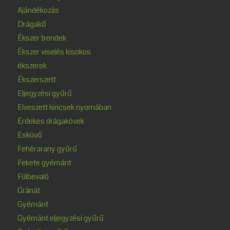
Ajándékozás
Drágakő
Ékszer trendek
Ékszer viselés kisokos
ékszerek
Ékszerszett
Eljegyzési gyűrű
Elveszett kincsek nyomában
Érdekes drágakövek
Esküvő
Fehérarany gyűrű
Fekete gyémánt
Fülbevaló
Gránát
Gyémánt
Gyémánt eljegyzési gyűrű