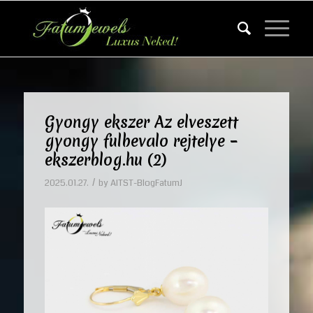
Gyongy ekszer Az elveszett
gyongy fulbevalo rejtelye –
ekszerblog.hu (2)
/
2025.01.27.
by
AITST-BlogFatumJ