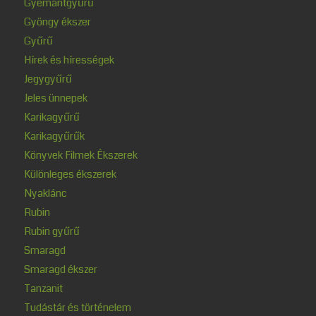
Gyémántgyűrű
Gyöngy ékszer
Gyűrű
Hírek és hírességek
Jegygyűrű
Jeles ünnepek
Karikagyűrű
Karikagyűrűk
Könyvek Filmek Ékszerek
Különleges ékszerek
Nyaklánc
Rubin
Rubin gyűrű
Smaragd
Smaragd ékszer
Tanzanit
Tudástár és történelem