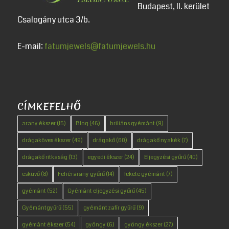
Budapest, II. kerület
Csalogány utca 3/b.
E-mail:
fatumjewels@fatumjewels.hu
CÍMKEFELHŐ
arany ékszer
(15)
Blog
(46)
briliáns gyémánt
(9)
drágaköves ékszer
(49)
drágakő
(60)
drágakő nyakék
(7)
drágakő ritkaság
(13)
egyedi ékszer
(24)
Eljegyzési gyűrű
(40)
esküvő
(8)
Fehérarany gyűrű
(14)
fekete gyémánt
(7)
gyémánt
(52)
Gyémánt eljegyzési gyűrű
(45)
Gyémántgyűrű
(55)
gyémánt zafír gyűrű
(9)
gyémánt ékszer
(54)
gyöngy
(6)
gyöngy ékszer
(27)