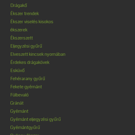
Drágakő
Ékszer trendek
Ékszer viselés kisokos
ékszerek
Ékszerszett
Eljegyzési gyűrű
Elveszett kincsek nyomában
Érdekes drágakövek
Esküvő
Fehérarany gyűrű
Fekete gyémánt
Fülbevaló
Gránát
Gyémánt
Gyémánt eljegyzési gyűrű
Gyémántgyűrű