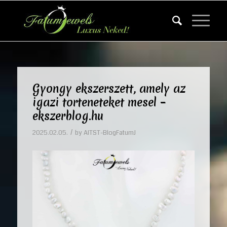
Gyongy ekszerszett, amely az
igazi torteneteket mesel –
ekszerblog.hu
/
2025.02.05.
by
AITST-BlogFatumJ