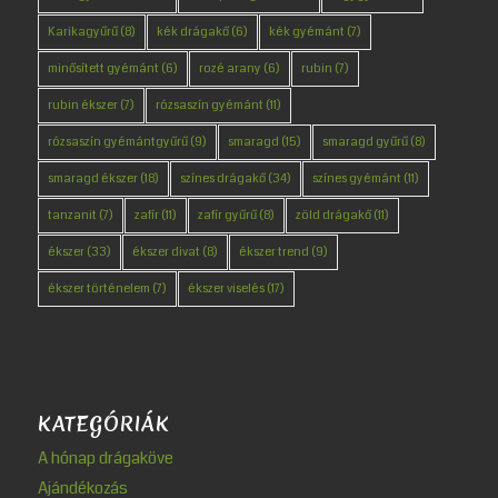
Karikagyűrű
(8)
kék drágakő
(6)
kék gyémánt
(7)
minősített gyémánt
(6)
rozé arany
(6)
rubin
(7)
rubin ékszer
(7)
rózsaszín gyémánt
(11)
rózsaszín gyémántgyűrű
(9)
smaragd
(15)
smaragd gyűrű
(8)
smaragd ékszer
(18)
színes drágakő
(34)
színes gyémánt
(11)
tanzanit
(7)
zafír
(11)
zafír gyűrű
(8)
zöld drágakő
(11)
ékszer
(33)
ékszer divat
(8)
ékszer trend
(9)
ékszer történelem
(7)
ékszer viselés
(17)
KATEGÓRIÁK
A hónap drágaköve
Ajándékozás