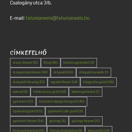
Csalogány utca 3/b.
E-mail:
fatumjewels@fatumjewels.hu
CÍMKEFELHŐ
arany ékszer
(15)
Blog
(46)
briliáns gyémánt
(9)
drágaköves ékszer
(49)
drágakő
(60)
drágakő nyakék
(7)
drágakő ritkaság
(13)
egyedi ékszer
(24)
Eljegyzési gyűrű
(40)
esküvő
(8)
Fehérarany gyűrű
(14)
fekete gyémánt
(7)
gyémánt
(52)
Gyémánt eljegyzési gyűrű
(45)
Gyémántgyűrű
(55)
gyémánt zafír gyűrű
(9)
gyémánt ékszer
(54)
gyöngy
(6)
gyöngy ékszer
(27)
híres gyémántok
(13)
hónap drágaköve
(9)
Jegygyűrű
(24)