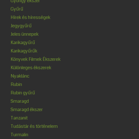
Gyöngy ékszer
Gyűrű
Hírek és hírességek
Jegygyűrű
Jeles ünnepek
Karikagyűrű
Karikagyűrűk
Könyvek Filmek Ékszerek
Különleges ékszerek
Nyaklánc
Rubin
Rubin gyűrű
Smaragd
Smaragd ékszer
Tanzanit
Tudástár és történelem
Turmalin