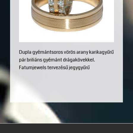
Dupla gyémántsoros vörös arany karikagyűrű
pár briliáns gyémánt drágakövekkel.
Fatumjewels tervezésű jegygyűrű