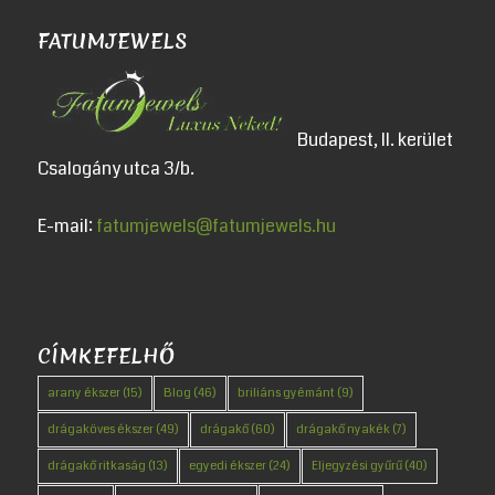
FATUMJEWELS
Budapest, II. kerület
Csalogány utca 3/b.
E-mail:
fatumjewels@fatumjewels.hu
CÍMKEFELHŐ
arany ékszer
(15)
Blog
(46)
briliáns gyémánt
(9)
drágaköves ékszer
(49)
drágakő
(60)
drágakő nyakék
(7)
drágakő ritkaság
(13)
egyedi ékszer
(24)
Eljegyzési gyűrű
(40)