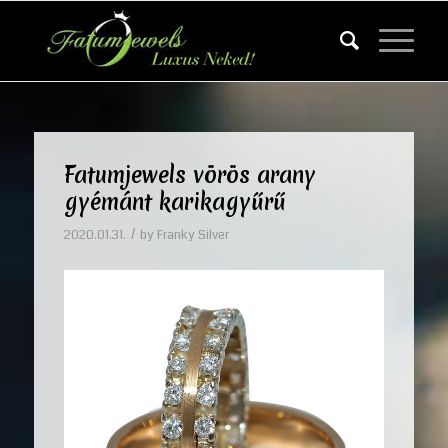
Fatumjewels vörös arany
gyémánt karikagyűrű
/
2020.01.31.
by
Franky Silver