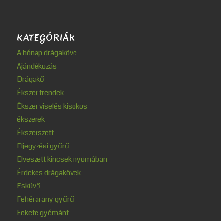
KATEGÓRIÁK
A hónap drágaköve
Ajándékozás
Drágakő
Ékszer trendek
Ékszer viselés kisokos
ékszerek
Ékszerszett
Eljegyzési gyűrű
Elveszett kincsek nyomában
Érdekes drágakövek
Esküvő
Fehérarany gyűrű
Fekete gyémánt