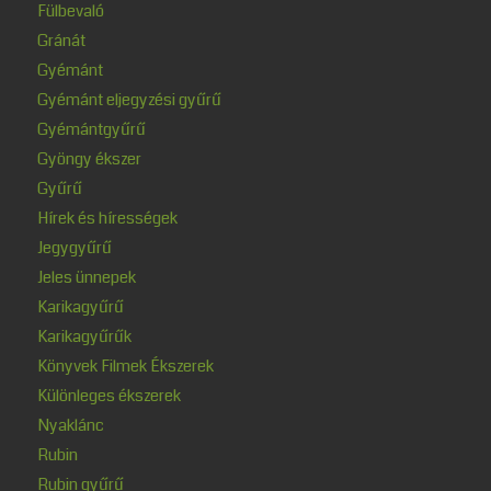
Fülbevaló
Gránát
Gyémánt
Gyémánt eljegyzési gyűrű
Gyémántgyűrű
Gyöngy ékszer
Gyűrű
Hírek és hírességek
Jegygyűrű
Jeles ünnepek
Karikagyűrű
Karikagyűrűk
Könyvek Filmek Ékszerek
Különleges ékszerek
Nyaklánc
Rubin
Rubin gyűrű