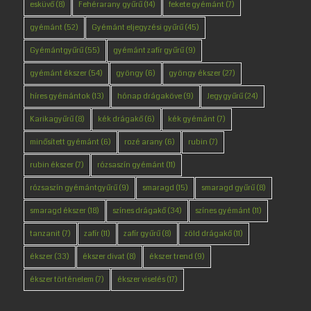
esküvő
(8)
Fehérarany gyűrű
(14)
fekete gyémánt
(7)
gyémánt
(52)
Gyémánt eljegyzési gyűrű
(45)
Gyémántgyűrű
(55)
gyémánt zafír gyűrű
(9)
gyémánt ékszer
(54)
gyöngy
(6)
gyöngy ékszer
(27)
híres gyémántok
(13)
hónap drágaköve
(9)
Jegygyűrű
(24)
Karikagyűrű
(8)
kék drágakő
(6)
kék gyémánt
(7)
minősített gyémánt
(6)
rozé arany
(6)
rubin
(7)
rubin ékszer
(7)
rózsaszín gyémánt
(11)
rózsaszín gyémántgyűrű
(9)
smaragd
(15)
smaragd gyűrű
(8)
smaragd ékszer
(18)
színes drágakő
(34)
színes gyémánt
(11)
tanzanit
(7)
zafír
(11)
zafír gyűrű
(8)
zöld drágakő
(11)
ékszer
(33)
ékszer divat
(8)
ékszer trend
(9)
ékszer történelem
(7)
ékszer viselés
(17)