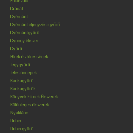
Fülbevaló
Gránát
Gyémánt
Gyémánt eljegyzési gyűrű
Gyémántgyűrű
Gyöngy ékszer
Gyűrű
Hírek és hírességek
Jegygyűrű
Jeles ünnepek
Karikagyűrű
Karikagyűrűk
Könyvek Filmek Ékszerek
Különleges ékszerek
Nyaklánc
Rubin
Rubin gyűrű