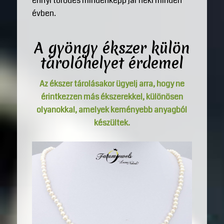
ennyi törődés mindenképp jár neki minden
évben.
A gyöngy ékszer külön
tárolóhelyet érdemel
Az ékszer tárolásakor ügyelj arra, hogy ne
érintkezzen más ékszerekkel, különösen
olyanokkal, amelyek keményebb anyagból
készültek.