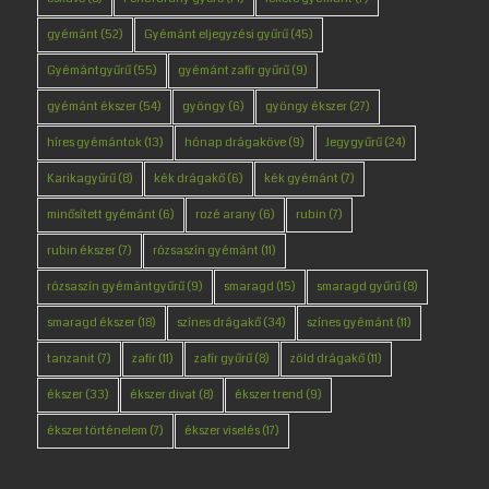
gyémánt
(52)
Gyémánt eljegyzési gyűrű
(45)
Gyémántgyűrű
(55)
gyémánt zafír gyűrű
(9)
gyémánt ékszer
(54)
gyöngy
(6)
gyöngy ékszer
(27)
híres gyémántok
(13)
hónap drágaköve
(9)
Jegygyűrű
(24)
Karikagyűrű
(8)
kék drágakő
(6)
kék gyémánt
(7)
minősített gyémánt
(6)
rozé arany
(6)
rubin
(7)
rubin ékszer
(7)
rózsaszín gyémánt
(11)
rózsaszín gyémántgyűrű
(9)
smaragd
(15)
smaragd gyűrű
(8)
smaragd ékszer
(18)
színes drágakő
(34)
színes gyémánt
(11)
tanzanit
(7)
zafír
(11)
zafír gyűrű
(8)
zöld drágakő
(11)
ékszer
(33)
ékszer divat
(8)
ékszer trend
(9)
ékszer történelem
(7)
ékszer viselés
(17)