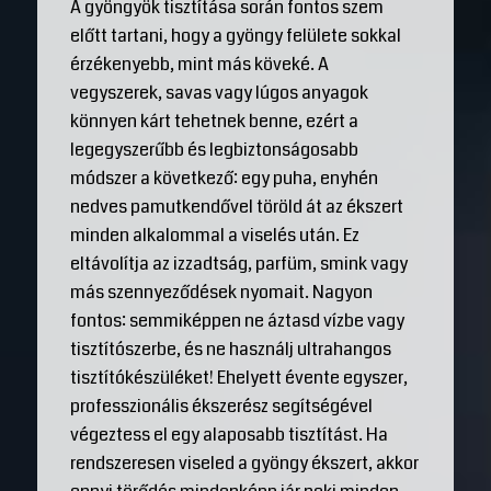
A gyöngyök tisztítása során fontos szem
előtt tartani, hogy a gyöngy felülete sokkal
érzékenyebb, mint más köveké. A
vegyszerek, savas vagy lúgos anyagok
könnyen kárt tehetnek benne, ezért a
legegyszerűbb és legbiztonságosabb
módszer a következő: egy puha, enyhén
nedves pamutkendővel töröld át az ékszert
minden alkalommal a viselés után. Ez
eltávolítja az izzadtság, parfüm, smink vagy
más szennyeződések nyomait. Nagyon
fontos: semmiképpen ne áztasd vízbe vagy
tisztítószerbe, és ne használj ultrahangos
tisztítókészüléket! Ehelyett évente egyszer,
professzionális ékszerész segítségével
végeztess el egy alaposabb tisztítást. Ha
rendszeresen viseled a gyöngy ékszert, akkor