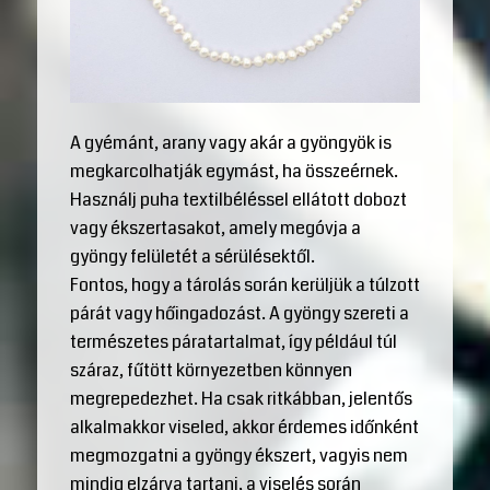
A gyémánt, arany vagy akár a gyöngyök is
megkarcolhatják egymást, ha összeérnek.
Használj puha textilbéléssel ellátott dobozt
vagy ékszertasakot, amely megóvja a
gyöngy felületét a sérülésektől.
Fontos, hogy a tárolás során kerüljük a túlzott
párát vagy hőingadozást. A gyöngy szereti a
természetes páratartalmat, így például túl
száraz, fűtött környezetben könnyen
megrepedezhet. Ha csak ritkábban, jelentős
alkalmakkor viseled, akkor érdemes időnként
megmozgatni a gyöngy ékszert, vagyis nem
mindig elzárva tartani, a viselés során