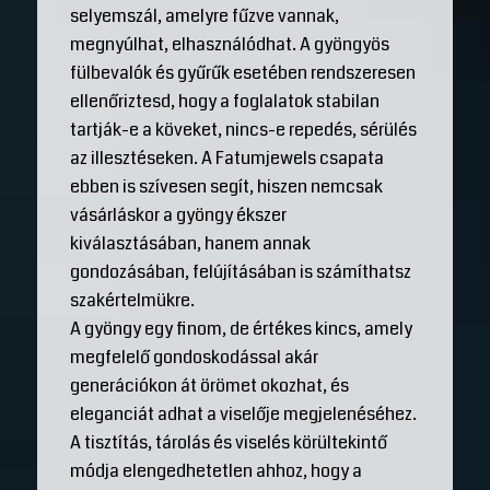
selyemszál, amelyre fűzve vannak,
megnyúlhat, elhasználódhat. A gyöngyös
fülbevalók és gyűrűk esetében rendszeresen
ellenőriztesd, hogy a foglalatok stabilan
tartják-e a köveket, nincs-e repedés, sérülés
az illesztéseken. A Fatumjewels csapata
ebben is szívesen segít, hiszen nemcsak
vásárláskor a gyöngy ékszer
kiválasztásában, hanem annak
gondozásában, felújításában is számíthatsz
szakértelmükre.
A gyöngy egy finom, de értékes kincs, amely
megfelelő gondoskodással akár
generációkon át örömet okozhat, és
eleganciát adhat a viselője megjelenéséhez.
A tisztítás, tárolás és viselés körültekintő
módja elengedhetetlen ahhoz, hogy a