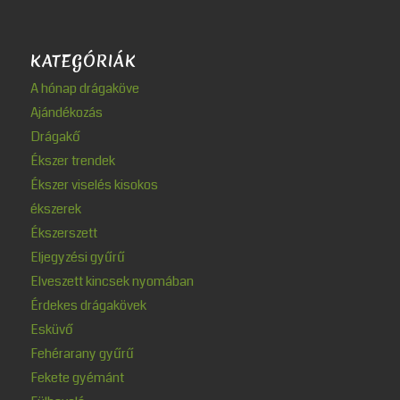
KATEGÓRIÁK
A hónap drágaköve
Ajándékozás
Drágakő
Ékszer trendek
Ékszer viselés kisokos
ékszerek
Ékszerszett
Eljegyzési gyűrű
Elveszett kincsek nyomában
Érdekes drágakövek
Esküvő
Fehérarany gyűrű
Fekete gyémánt