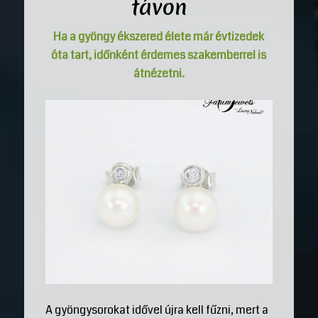
távon
Ha a gyöngy ékszered élete már évtizedek
óta tart, időnként érdemes szakemberrel is
átnézetni.
A gyöngysorokat idővel újra kell fűzni, mert a