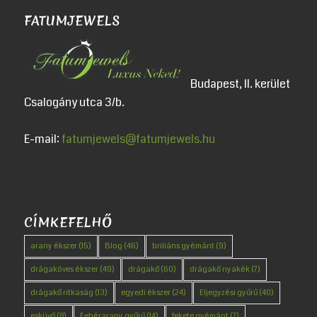
FATUMJEWELS
Budapest, II. kerület
Csalogány utca 3/b.
E-mail:
fatumjewels@fatumjewels.hu
CÍMKEFELHŐ
arany ékszer
(15)
Blog
(46)
briliáns gyémánt
(9)
drágaköves ékszer
(49)
drágakő
(60)
drágakő nyakék
(7)
drágakő ritkaság
(13)
egyedi ékszer
(24)
Eljegyzési gyűrű
(40)
esküvő
(8)
Fehérarany gyűrű
(14)
fekete gyémánt
(7)