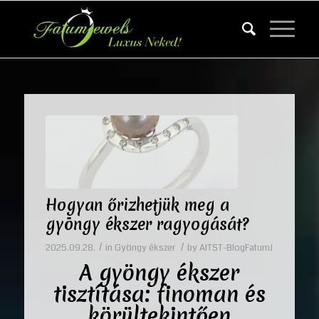
Hogyan őrizhetjük meg a
gyöngy ékszer ragyogását?
/
/
2025.09.28.
in
Gyöngy ékszer
by
AITST-BlogFatumJ
A gyöngy ékszer
tisztítása: finoman és
körültekintően