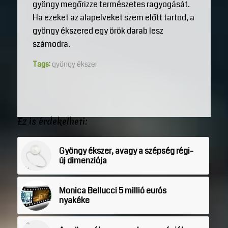
gyöngy megőrizze természetes ragyogását.
Ha ezeket az alapelveket szem előtt tartod, a
gyöngy ékszered egy örök darab lesz
számodra.
Tags:
gyöngy ékszer
Ez is érdekelheti:
Gyöngy ékszer, avagy a szépség régi-
új dimenziója
Monica Bellucci 5 millió eurós
nyakéke