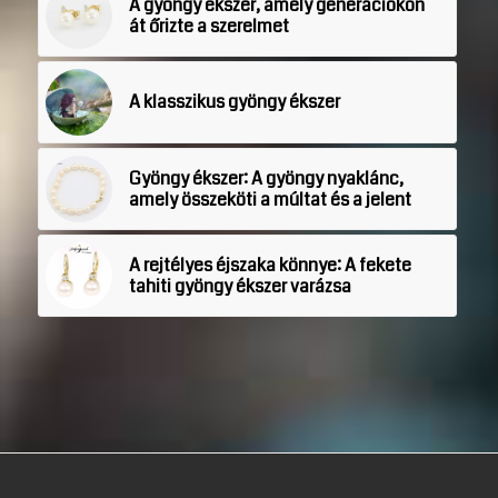
A gyöngy ékszer, amely generációkon
át őrizte a szerelmet
A klasszikus gyöngy ékszer
Gyöngy ékszer: A gyöngy nyaklánc,
amely összeköti a múltat és a jelent
A rejtélyes éjszaka könnye: A fekete
tahiti gyöngy ékszer varázsa