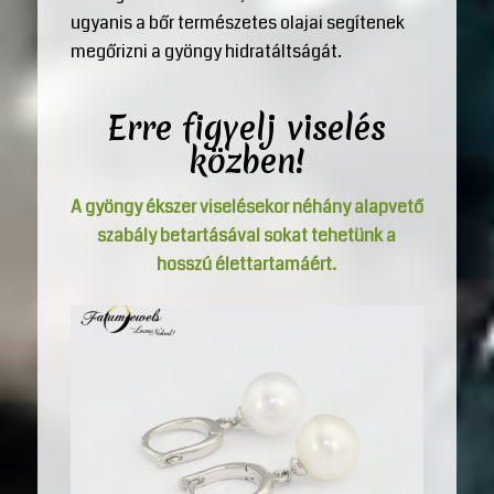
ugyanis a bőr természetes olajai segítenek
megőrizni a gyöngy hidratáltságát.
Erre figyelj viselés
közben!
A gyöngy ékszer viselésekor néhány alapvető
szabály betartásával sokat tehetünk a
hosszú élettartamáért.