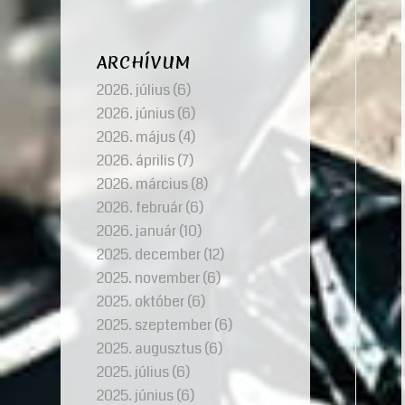
ARCHÍVUM
2026. július
(6)
2026. június
(6)
2026. május
(4)
2026. április
(7)
2026. március
(8)
2026. február
(6)
2026. január
(10)
2025. december
(12)
2025. november
(6)
2025. október
(6)
2025. szeptember
(6)
2025. augusztus
(6)
2025. július
(6)
2025. június
(6)