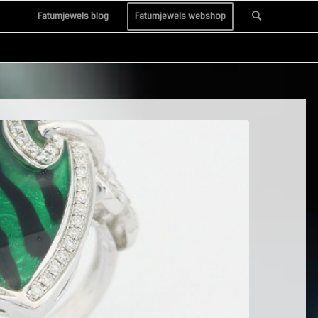
Fatumjewels blog
Fatumjewels webshop