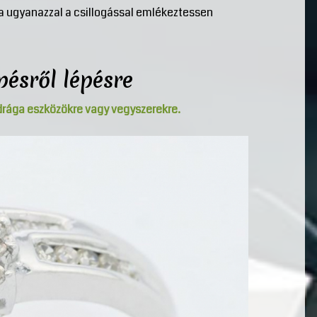
jra ugyanazzal a csillogással emlékeztessen
épésről lépésre
drága eszközökre vagy vegyszerekre.