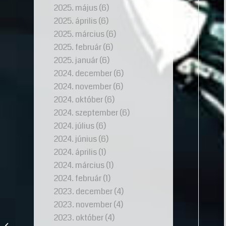
2025. május
(6)
2025. április
(6)
2025. március
(6)
2025. február
(6)
2025. január
(6)
2024. december
(6)
2024. november
(6)
2024. október
(6)
2024. szeptember
(6)
2024. július
(6)
2024. június
(6)
2024. április
(1)
2024. március
(1)
2024. február
(1)
2023. december
(4)
2023. november
(4)
Fehérarany gyűrű
2023. október
(4)
vásárlásakor gyakran