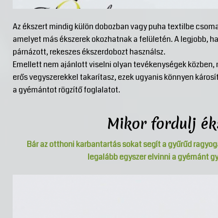
Az ékszert mindig külön dobozban vagy puha textilbe csoma
amelyet más ékszerek okozhatnak a felületén. A legjobb, ha 
párnázott, rekeszes ékszerdobozt használsz.
Emellett nem ajánlott viselni olyan tevékenységek közben, 
erős vegyszerekkel takarítasz, ezek ugyanis könnyen károsí
a gyémántot rögzítő foglalatot.
Mikor fordulj ék
Bár az otthoni karbantartás sokat segít a gyűrűd rag
legalább egyszer elvinni a gyémánt gy