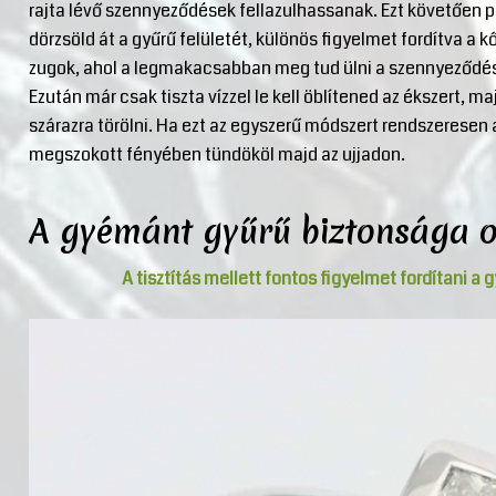
rajta lévő szennyeződések fellazulhassanak. Ezt követően 
dörzsöld át a gyűrű felületét, különös figyelmet fordítva a kő
zugok, ahol a legmakacsabban meg tud ülni a szennyeződé
Ezután már csak tiszta vízzel le kell öblítened az ékszert,
szárazra törölni. Ha ezt az egyszerű módszert rendszeresen
megszokott fényében tündököl majd az ujjadon.
A gyémánt gyűrű biztonsága o
A tisztítás mellett fontos figyelmet fordítani a