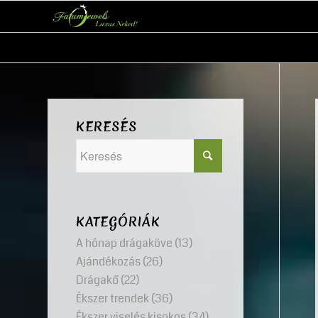
KERESÉS
KATEGÓRIÁK
A hónap drágaköve
(13)
Ajándékozás
(26)
Drágakő
(22)
Ékszer trendek
(36)
Ékszer viselés kisokos
(34)