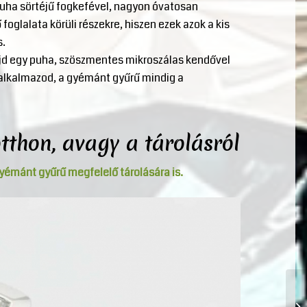
puha sörtéjű fogkefével, nagyon óvatosan
 foglalata körüli részekre, hiszen ezek azok a kis
s.
 majd egy puha, szöszmentes mikroszálas kendővel
 alkalmazod, a gyémánt gyűrű mindig a
tthon, avagy a tárolásról
 gyémánt gyűrű megfelelő tárolására is.