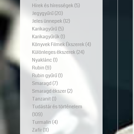
Hírek és hírességek
(5)
Jegygyűrű
(20)
Jeles ünnepek
(12)
Karikagyűrű
(5)
Karikagyűrűk
(1)
Könyvek Filmek Ékszerek
(4)
Különleges ékszerek
(24)
Nyaklánc
(1)
Rubin
(9)
Rubin gyűrű
(1)
Smaragd
(7)
Smaragd ékszer
(2)
Tanzanit
(1)
Tudástár és történelem
(109)
Turmalin
(4)
Zafír
(11)