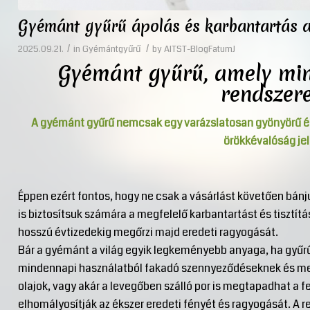
Gyémánt gyűrű ápolás és karbantartás
/
/
2025.09.21.
in
Gyémántgyűrű
by
AITST-BlogFatumJ
Gyémánt gyűrű, amely min
rendszer
A gyémánt gyűrű nemcsak egy varázslatosan gyönyörű éks
örökkévalóság jel
Éppen ezért fontos, hogy ne csak a vásárlást követően bá
is biztosítsuk számára a megfelelő karbantartást és tisztít
hosszú évtizedekig megőrzi majd eredeti ragyogását.
Bár a gyémánt a világ egyik legkeményebb anyaga, ha gyűrűb
mindennapi használatból fakadó szennyeződéseknek és me
olajok, vagy akár a levegőben szálló por is megtapadhat a f
elhomályosítják az ékszer eredeti fényét és ragyogását. A r