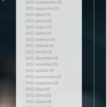
2023. szeptember
(4)
elkövetett hibák
2023. augusztus
(3)
2023. július
(4)
2023. június
(4)
2023. május
(3)
2023. április
(4)
2023. március
(4)
2023. február
(4)
2023. január
(4)
2022. december
(4)
2022. november
(5)
2022. október
(4)
2022. szeptember
(4)
2022. augusztus
(4)
2022. július
(4)
2022. június
(5)
2022. május
(4)