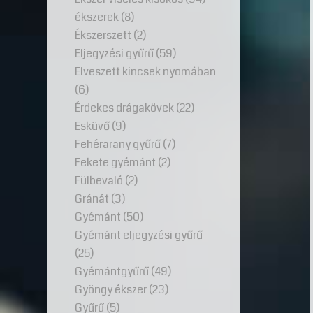
ékszerek
(8)
Ékszerszett
(2)
Eljegyzési gyűrű
(59)
Elveszett kincsek nyomában
(6)
Érdekes drágakövek
(22)
Esküvő
(9)
Fehérarany gyűrű
(7)
Fekete gyémánt
(2)
Fülbevaló
(2)
Gránát
(3)
Gyémánt
(50)
Gyémánt eljegyzési gyűrű
(25)
Gyémántgyűrű
(49)
Gyöngy ékszer
(23)
Gyűrű
(5)