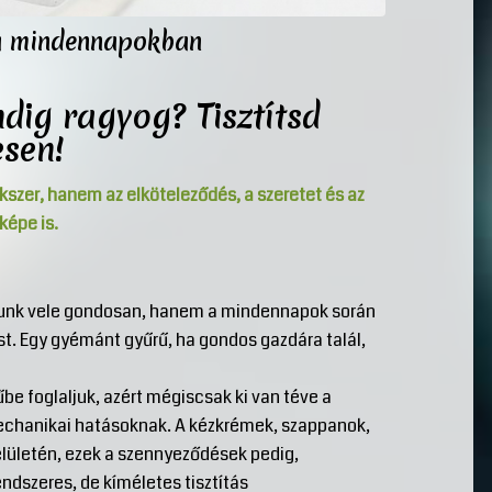
 a mindennapokban
dig ragyog? Tisztítsd
esen!
zer, hanem az elköteleződés, a szeretet és az
képe is.
njunk vele gondosan, hanem a mindennapok során
ást. Egy gyémánt gyűrű, ha gondos gazdára talál,
e foglaljuk, azért mégiscsak ki van téve a
chanikai hatásoknak. A kézkrémek, szappanok,
elületén, ezek a szennyeződések pedig,
endszeres, de kíméletes tisztítás