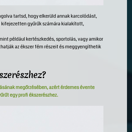
golva tartsd, hogy elkerüld annak karcolódást,
kifejezetten gyűrűk számára kialakított,
mint például kertészkedés, sportolás, vagy amikor
thatják az ékszer fém részeit és meggyengíthetik
szerészhez?
yogásának megőrzésében, azért érdemes évente
űrűt egy profi ékszerészhez.