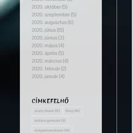
2020. október
(5)
2020. szeptember
(5)
2020. augusztus
(6)
2020. július
(15)
2020. június
(3)
2020. május
(4)
2020. április
(5)
2020. március
(4)
2020. február
(2)
2020. január
(4)
CÍMKEFELHŐ
arany ékszer
(15)
Blog
(46)
briliáns gyémánt
(9)
drágaköves ékszer
(49)