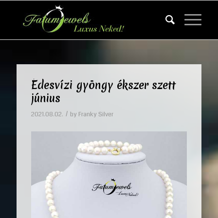
Édesvízi gyöngy ékszer szett
június
/
2021.08.02.
by
Franky Silver