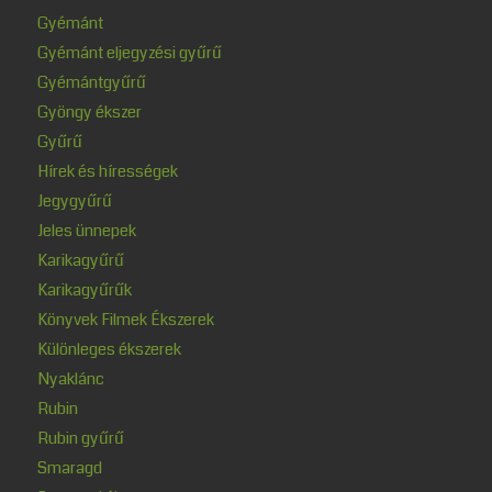
Gyémánt
Gyémánt eljegyzési gyűrű
Gyémántgyűrű
Gyöngy ékszer
Gyűrű
Hírek és hírességek
Jegygyűrű
Jeles ünnepek
Karikagyűrű
Karikagyűrűk
Könyvek Filmek Ékszerek
Különleges ékszerek
Nyaklánc
Rubin
Rubin gyűrű
Smaragd