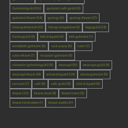
Gyémántgyűrű
(55)
gyémánt zafír gyűrű
(9)
gyémánt ékszer
(54)
gyöngy
(6)
gyöngy ékszer
(27)
híres gyémántok
(13)
hónap drágaköve
(9)
Jegygyűrű
(24)
Karikagyűrű
(8)
kék drágakő
(6)
kék gyémánt
(7)
minősített gyémánt
(6)
rozé arany
(6)
rubin
(7)
rubin ékszer
(7)
rózsaszín gyémánt
(11)
rózsaszín gyémántgyűrű
(9)
smaragd
(15)
smaragd gyűrű
(8)
smaragd ékszer
(18)
színes drágakő
(34)
színes gyémánt
(11)
tanzanit
(7)
zafír
(11)
zafír gyűrű
(8)
zöld drágakő
(11)
ékszer
(33)
ékszer divat
(8)
ékszer trend
(9)
ékszer történelem
(7)
ékszer viselés
(17)