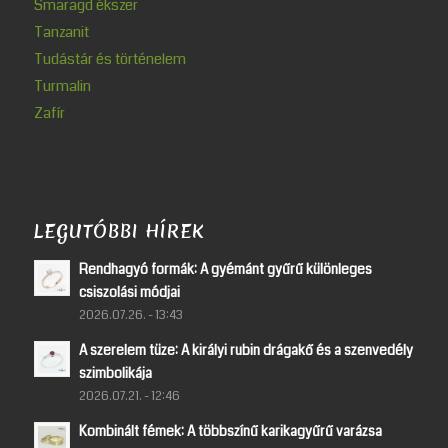
Smaragd ékszer
Tanzanit
Tudástár és történelem
Turmalin
Zafír
LEGUTÓBBI HÍREK
Rendhagyó formák: A gyémánt gyűrű különleges
csiszolási módjai
2026.07.26. - 13:43
A szerelem tüze: A királyi rubin drágakő és a szenvedély
szimbolikája
2026.07.21. - 12:46
Kombinált fémek: A többszínű karikagyűrű varázsa