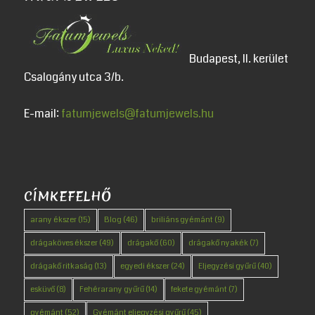
Budapest, II. kerület
Csalogány utca 3/b.
E-mail:
fatumjewels@fatumjewels.hu
CÍMKEFELHŐ
arany ékszer
(15)
Blog
(46)
briliáns gyémánt
(9)
drágaköves ékszer
(49)
drágakő
(60)
drágakő nyakék
(7)
drágakő ritkaság
(13)
egyedi ékszer
(24)
Eljegyzési gyűrű
(40)
esküvő
(8)
Fehérarany gyűrű
(14)
fekete gyémánt
(7)
gyémánt
(52)
Gyémánt eljegyzési gyűrű
(45)