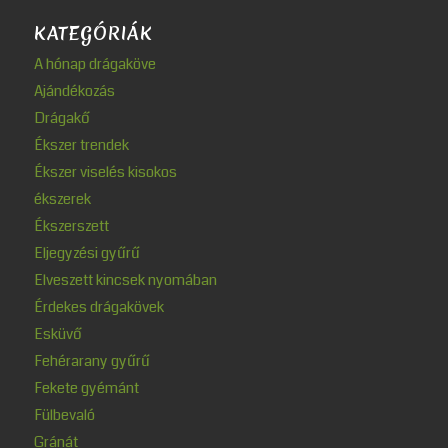
KATEGÓRIÁK
A hónap drágaköve
Ajándékozás
Drágakő
Ékszer trendek
Ékszer viselés kisokos
ékszerek
Ékszerszett
Eljegyzési gyűrű
Elveszett kincsek nyomában
Érdekes drágakövek
Esküvő
Fehérarany gyűrű
Fekete gyémánt
Fülbevaló
Gránát