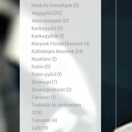
Hírek és hírességek
(5)
Jegygyűrű
(20)
Jeles ünnepek
(12)
Karikagyűrű
(5)
Karikagyűrűk
(1)
Könyvek Filmek Ékszerek
(4)
Különleges ékszerek
(24)
Nyaklánc
(1)
Rubin
(9)
Rubin gyűrű
(1)
Smaragd
(7)
Smaragd ékszer
(2)
Tanzanit
(1)
Tudástár és történelem
(109)
Turmalin
(4)
Zafír
(11)