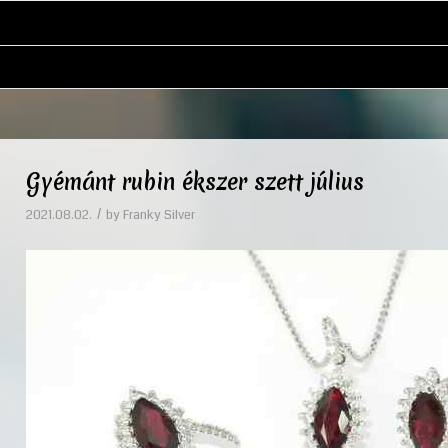
Gyémánt rubin ékszer szett július
/
2021.08.02.
by
Franky Silver