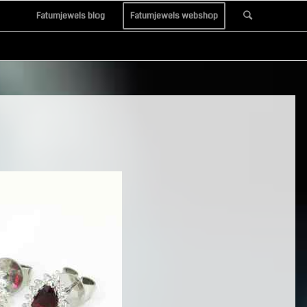
Fatumjewels blog
Fatumjewels webshop