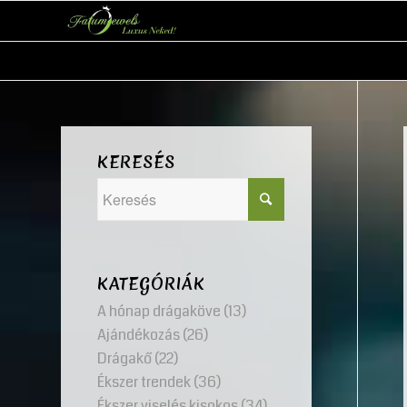
KERESÉS
KATEGÓRIÁK
A hónap drágaköve
(13)
Ajándékozás
(26)
Drágakő
(22)
Ékszer trendek
(36)
Ékszer viselés kisokos
(34)