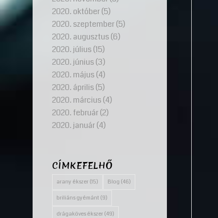
2020. október
(5)
2020. szeptember
(5)
2020. augusztus
(6)
2020. július
(15)
2020. június
(3)
2020. május
(4)
2020. április
(5)
2020. március
(4)
2020. február
(2)
2020. január
(4)
CÍMKEFELHŐ
arany ékszer
(15)
Blog
(46)
briliáns gyémánt
(9)
drágaköves ékszer
(49)