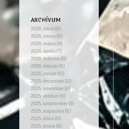
ARCHÍVUM
2026. július
(6)
2026. június
(6)
2026. május
(4)
2026. április
(7)
2026. március
(8)
2026. február
(6)
2026. január
(10)
2025. december
(12)
2025. november
(6)
2025. október
(6)
2025. szeptember
(6)
2025. augusztus
(6)
2025. július
(6)
2025. június
(6)