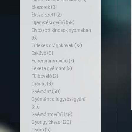
ékszerek
(8)
Ékszerszett
(2)
Eljegyzési gyűrű
(59)
Elveszett kincsek nyomában
(6)
Érdekes drágakövek
(22)
Esküvő
(9)
Fehérarany gyűrű
(7)
Fekete gyémánt
(2)
Fülbevaló
(2)
Gránát
(3)
Gyémánt
(50)
Gyémánt eljegyzési gyűrű
(25)
Gyémántgyűrű
(49)
Gyöngy ékszer
(23)
Gyűrű
(5)