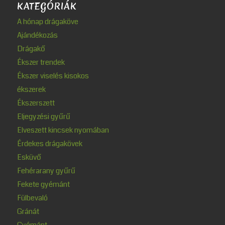
KATEGÓRIÁK
A hónap drágaköve
Ajándékozás
Drágakő
Ékszer trendek
Ékszer viselés kisokos
ékszerek
Ékszerszett
Eljegyzési gyűrű
Elveszett kincsek nyomában
Érdekes drágakövek
Esküvő
Fehérarany gyűrű
Fekete gyémánt
Fülbevaló
Gránát
Gyémánt