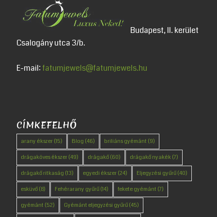
Budapest, II. kerület
Csalogány utca 3/b.
E-mail:
fatumjewels@fatumjewels.hu
CÍMKEFELHŐ
arany ékszer
(15)
Blog
(46)
briliáns gyémánt
(9)
drágaköves ékszer
(49)
drágakő
(60)
drágakő nyakék
(7)
drágakő ritkaság
(13)
egyedi ékszer
(24)
Eljegyzési gyűrű
(40)
esküvő
(8)
Fehérarany gyűrű
(14)
fekete gyémánt
(7)
gyémánt
(52)
Gyémánt eljegyzési gyűrű
(45)