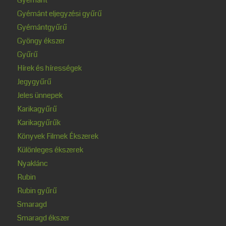
Gyémánt eljegyzési gyűrű
Gyémántgyűrű
Gyöngy ékszer
Gyűrű
Hírek és hírességek
Jegygyűrű
Jeles ünnepek
Karikagyűrű
Karikagyűrűk
Könyvek Filmek Ékszerek
Különleges ékszerek
Nyaklánc
Rubin
Rubin gyűrű
Smaragd
Smaragd ékszer