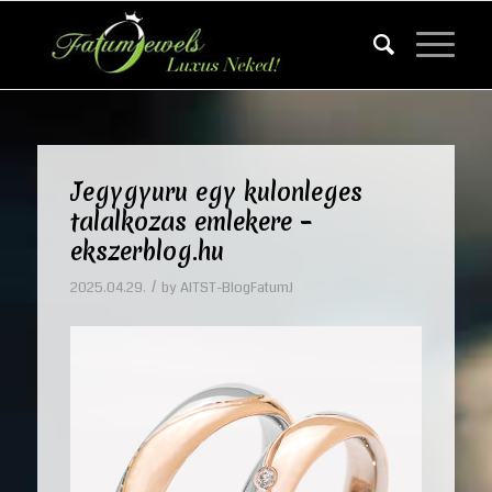
Jegygyuru egy kulonleges
talalkozas emlekere –
ekszerblog.hu
/
2025.04.29.
by
AITST-BlogFatumJ