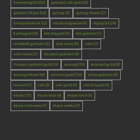
Gyémántgyűrű
(55)
gyémánt zafír gyűrű
(9)
gyémánt ékszer
(54)
gyöngy
(6)
gyöngy ékszer
(27)
híres gyémántok
(13)
hónap drágaköve
(9)
Jegygyűrű
(24)
Karikagyűrű
(8)
kék drágakő
(6)
kék gyémánt
(7)
minősített gyémánt
(6)
rozé arany
(6)
rubin
(7)
rubin ékszer
(7)
rózsaszín gyémánt
(11)
rózsaszín gyémántgyűrű
(9)
smaragd
(15)
smaragd gyűrű
(8)
smaragd ékszer
(18)
színes drágakő
(34)
színes gyémánt
(11)
tanzanit
(7)
zafír
(11)
zafír gyűrű
(8)
zöld drágakő
(11)
ékszer
(33)
ékszer divat
(8)
ékszer trend
(9)
ékszer történelem
(7)
ékszer viselés
(17)