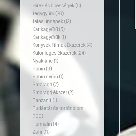
Hírek és hírességek
(5)
Jegygyűrű
(20)
Jeles ünnepek
(12)
Karikagyűrű
(5)
Karikagyűrűk
(1)
Könyvek Filmek Ékszerek
(4)
Különleges ékszerek
(24)
Nyaklánc
(1)
Rubin
(9)
Rubin gyűrű
(1)
Smaragd
(7)
Smaragd ékszer
(2)
Tanzanit
(1)
Tudástár és történelem
(109)
Turmalin
(4)
Zafír
(11)