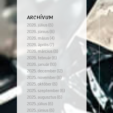
ARCHÍVUM
2026. július
(6)
2026. június
(6)
2026. május
(4)
2026. április
(7)
2026. március
(8)
2026. február
(6)
2026. január
(10)
2025. december
(12)
2025. november
(6)
2025. október
(6)
2025. szeptember
(6)
2025. augusztus
(6)
2025. július
(6)
2025. június
(6)