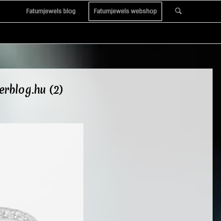
Fatumjewels blog
Fatumjewels webshop
rblog.hu (2)