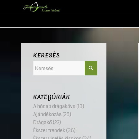
KERESÉS
KATEGÓRIÁK
A hónap drágaköve
(13)
Ajándékozás
(26)
Drágakő
(22)
Ékszer trendek
(36)
Ékszer viselés kisokos
(34)