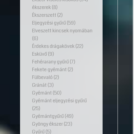
ékszerek
(8)
Ékszerszett
(2)
Eljegyzési gyűrű
(59)
Elveszett kincsek nyomában
(6)
Érdekes drágakövek
(22)
Esküvő
(9)
Fehérarany gyűrű
(7)
Fekete gyémánt
(2)
Fülbevaló
(2)
Gránát
(3)
Gyémánt
(50)
Gyémánt eljegyzési gyűrű
(25)
Gyémántgyűrű
(49)
Gyöngy ékszer
(23)
Gyűrű
(5)