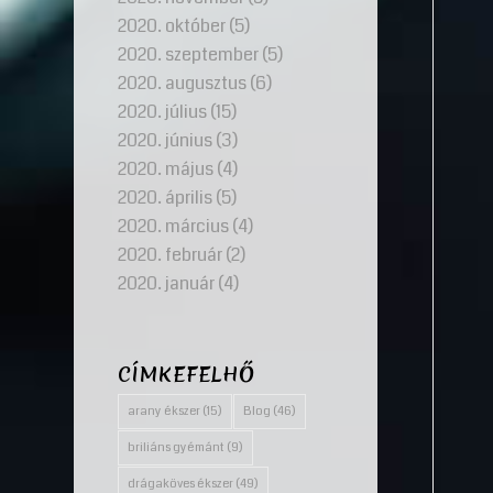
2020. október
(5)
2020. szeptember
(5)
2020. augusztus
(6)
2020. július
(15)
2020. június
(3)
2020. május
(4)
2020. április
(5)
2020. március
(4)
2020. február
(2)
2020. január
(4)
CÍMKEFELHŐ
arany ékszer
(15)
Blog
(46)
briliáns gyémánt
(9)
drágaköves ékszer
(49)