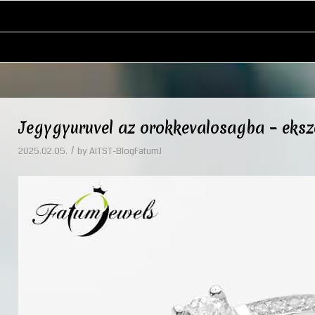
Jegygyuruvel az orokkevalosagba – eksze
/
2025.02.05.
by
AITST-BlogFatumJ