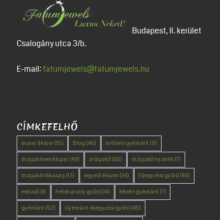
Budapest, II. kerület
Csalogány utca 3/b.
E-mail:
fatumjewels@fatumjewels.hu
CÍMKEFELHŐ
arany ékszer
(15)
Blog
(46)
briliáns gyémánt
(9)
drágaköves ékszer
(49)
drágakő
(60)
drágakő nyakék
(7)
drágakő ritkaság
(13)
egyedi ékszer
(24)
Eljegyzési gyűrű
(40)
esküvő
(8)
Fehérarany gyűrű
(14)
fekete gyémánt
(7)
gyémánt
(52)
Gyémánt eljegyzési gyűrű
(45)