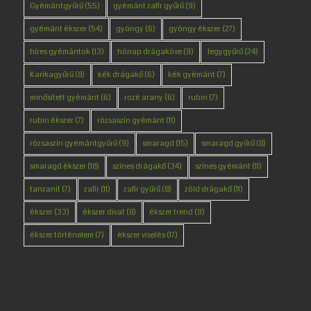
Gyémántgyűrű
(55)
gyémánt zafír gyűrű
(9)
gyémánt ékszer
(54)
gyöngy
(6)
gyöngy ékszer
(27)
híres gyémántok
(13)
hónap drágaköve
(9)
Jegygyűrű
(24)
Karikagyűrű
(8)
kék drágakő
(6)
kék gyémánt
(7)
minősített gyémánt
(6)
rozé arany
(6)
rubin
(7)
rubin ékszer
(7)
rózsaszín gyémánt
(11)
rózsaszín gyémántgyűrű
(9)
smaragd
(15)
smaragd gyűrű
(8)
smaragd ékszer
(18)
színes drágakő
(34)
színes gyémánt
(11)
tanzanit
(7)
zafír
(11)
zafír gyűrű
(8)
zöld drágakő
(11)
ékszer
(33)
ékszer divat
(8)
ékszer trend
(9)
ékszer történelem
(7)
ékszer viselés
(17)