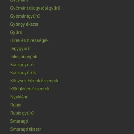
Gyémánt eljegyzési gyűrű
Gyémántgyűrű
Gyöngy ékszer
Gyűrű
Hírek és hírességek
Jegygyűrű
Jeles ünnepek
Karikagyűrű
Karikagyűrűk
Könyvek Filmek Ékszerek
Különleges ékszerek
Nyaklánc
Rubin
Rubin gyűrű
Smaragd
Smaragd ékszer