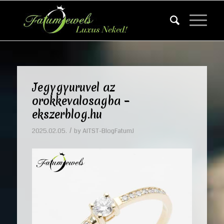
Jegygyuruvel az
orokkevalosagba –
ekszerblog.hu
/
2025.02.05.
by
AITST-BlogFatumJ