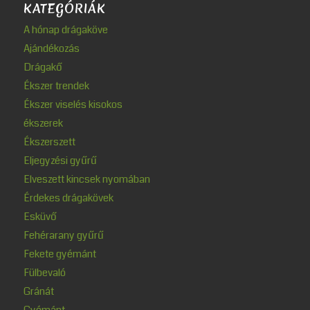
KATEGÓRIÁK
A hónap drágaköve
Ajándékozás
Drágakő
Ékszer trendek
Ékszer viselés kisokos
ékszerek
Ékszerszett
Eljegyzési gyűrű
Elveszett kincsek nyomában
Érdekes drágakövek
Esküvő
Fehérarany gyűrű
Fekete gyémánt
Fülbevaló
Gránát
Gyémánt