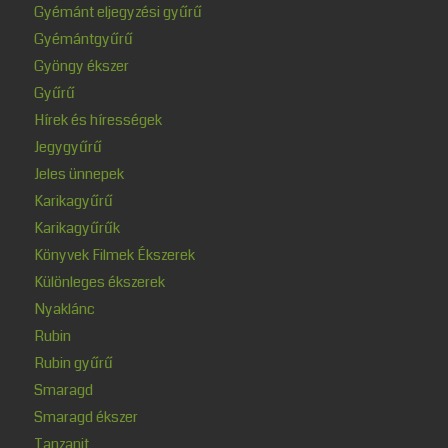
Gyémánt eljegyzési gyűrű
Gyémántgyűrű
Gyöngy ékszer
Gyűrű
Hírek és hírességek
Jegygyűrű
Jeles ünnepek
Karikagyűrű
Karikagyűrűk
Könyvek Filmek Ékszerek
Különleges ékszerek
Nyaklánc
Rubin
Rubin gyűrű
Smaragd
Smaragd ékszer
Tanzanit