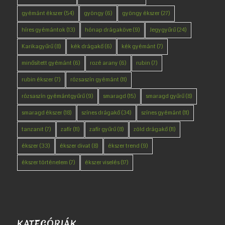
gyémánt ékszer
(54)
gyöngy
(6)
gyöngy ékszer
(27)
híres gyémántok
(13)
hónap drágaköve
(9)
Jegygyűrű
(24)
Karikagyűrű
(8)
kék drágakő
(6)
kék gyémánt
(7)
minősített gyémánt
(6)
rozé arany
(6)
rubin
(7)
rubin ékszer
(7)
rózsaszín gyémánt
(11)
rózsaszín gyémántgyűrű
(9)
smaragd
(15)
smaragd gyűrű
(8)
smaragd ékszer
(18)
színes drágakő
(34)
színes gyémánt
(11)
tanzanit
(7)
zafír
(11)
zafír gyűrű
(8)
zöld drágakő
(11)
ékszer
(33)
ékszer divat
(8)
ékszer trend
(9)
ékszer történelem
(7)
ékszer viselés
(17)
KATEGÓRIÁK