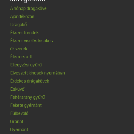
A hónap drágaköve
Ajándékozás
Drágakő
Ékszer trendek
Ékszer viselés kisokos
ékszerek
Ékszerszett
Eljegyzési gyűrű
Elveszett kincsek nyomában
Érdekes drágakövek
Esküvő
Fehérarany gyűrű
Fekete gyémánt
Fülbevaló
Gránát
Gyémánt