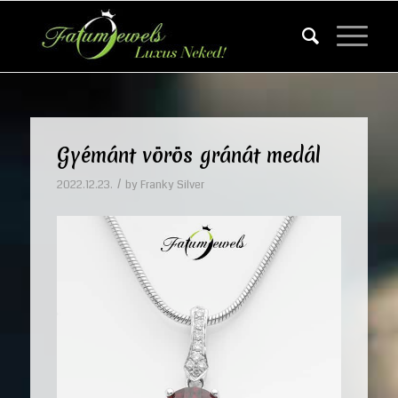
Gyémánt vörös gránát medál
/
2022.12.23.
by
Franky Silver