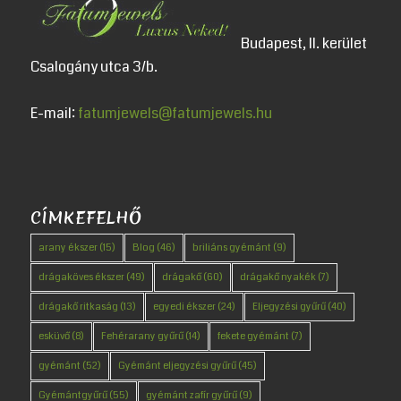
Budapest, II. kerület
Csalogány utca 3/b.
E-mail:
fatumjewels@fatumjewels.hu
CÍMKEFELHŐ
arany ékszer
(15)
Blog
(46)
briliáns gyémánt
(9)
drágaköves ékszer
(49)
drágakő
(60)
drágakő nyakék
(7)
drágakő ritkaság
(13)
egyedi ékszer
(24)
Eljegyzési gyűrű
(40)
esküvő
(8)
Fehérarany gyűrű
(14)
fekete gyémánt
(7)
gyémánt
(52)
Gyémánt eljegyzési gyűrű
(45)
Gyémántgyűrű
(55)
gyémánt zafír gyűrű
(9)