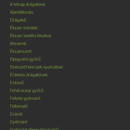
A hónap drágaköve
Ajándékozás
Drágakő
Ékszer trendek
Ékszer viselés kisokos
ékszerek
Ékszerszett
Eljegyzési gyűrű
Elveszett kincsek nyomában
Érdekes drágakövek
Esküvő
Fehérarany gyűrű
Fekete gyémánt
Fülbevaló
Gránát
Gyémánt
Gyémánt eljegyzési gyűrű