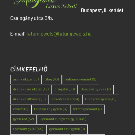
Budapest, II. kerület
Csalogány utca 3/b.
E-mail:
fatumjewels@fatumjewels.hu
CÍMKEFELHŐ
arany ékszer
(15)
Blog
(46)
briliáns gyémánt
(9)
drágaköves ékszer
(49)
drágakő
(60)
drágakő nyakék
(7)
drágakő ritkaság
(13)
egyedi ékszer
(24)
Eljegyzési gyűrű
(40)
esküvő
(8)
Fehérarany gyűrű
(14)
fekete gyémánt
(7)
gyémánt
(52)
Gyémánt eljegyzési gyűrű
(45)
Gyémántgyűrű
(55)
gyémánt zafír gyűrű
(9)