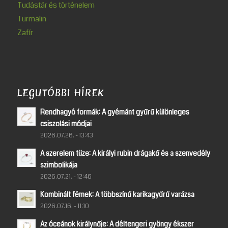
Tudástár és történelem
Turmalin
Zafír
LEGUTÓBBI HÍREK
Rendhagyó formák: A gyémánt gyűrű különleges
csiszolási módjai
2026.07.26. - 13:43
A szerelem tüze: A királyi rubin drágakő és a szenvedély
szimbolikája
2026.07.21. - 12:46
Kombinált fémek: A többszínű karikagyűrű varázsa
2026.07.16. - 11:10
Az óceánok királynője: A déltengeri gyöngy ékszer