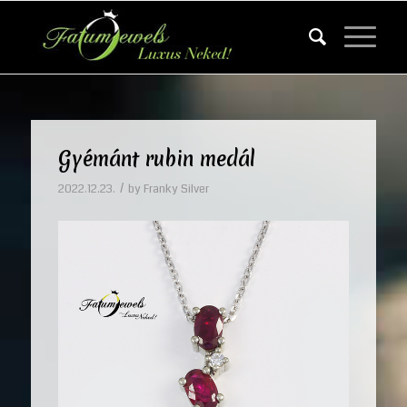
Gyémánt rubin medál
/
2022.12.23.
by
Franky Silver