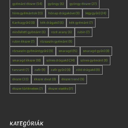
gyémánt ékszer
(54)
gyöngy
(6)
gyöngy ékszer
(27)
híres gyémántok
(13)
hónap drágaköve
(9)
Jegygyűrű
(24)
Karikagyűrű
(8)
kék drágakő
(6)
kék gyémánt
(7)
minősített gyémánt
(6)
rozé arany
(6)
rubin
(7)
rubin ékszer
(7)
rózsaszín gyémánt
(11)
rózsaszín gyémántgyűrű
(9)
smaragd
(15)
smaragd gyűrű
(8)
smaragd ékszer
(18)
színes drágakő
(34)
színes gyémánt
(11)
tanzanit
(7)
zafír
(11)
zafír gyűrű
(8)
zöld drágakő
(11)
ékszer
(33)
ékszer divat
(8)
ékszer trend
(9)
ékszer történelem
(7)
ékszer viselés
(17)
KATEGÓRIÁK