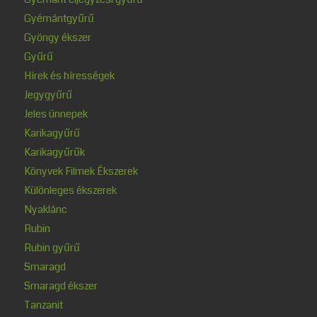
Gyémántgyűrű
Gyöngy ékszer
Gyűrű
Hírek és hírességek
Jegygyűrű
Jeles ünnepek
Karikagyűrű
Karikagyűrűk
Könyvek Filmek Ékszerek
Különleges ékszerek
Nyaklánc
Rubin
Rubin gyűrű
Smaragd
Smaragd ékszer
Tanzanit