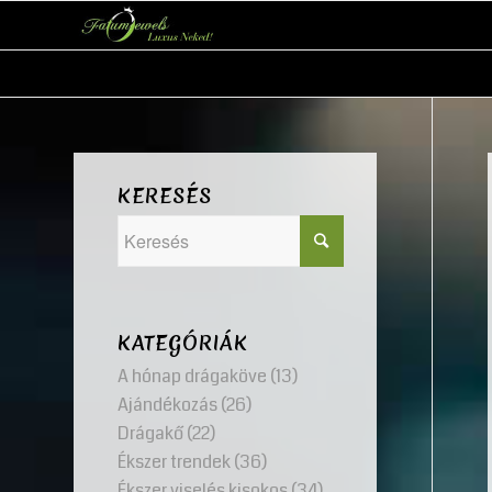
KERESÉS
KATEGÓRIÁK
A hónap drágaköve
(13)
Ajándékozás
(26)
Drágakő
(22)
Ékszer trendek
(36)
Ékszer viselés kisokos
(34)