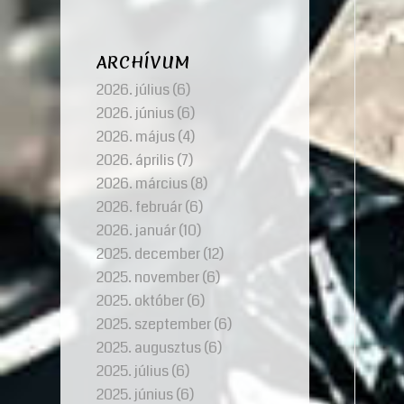
ARCHÍVUM
2026. július
(6)
2026. június
(6)
2026. május
(4)
2026. április
(7)
2026. március
(8)
2026. február
(6)
2026. január
(10)
2025. december
(12)
2025. november
(6)
2025. október
(6)
2025. szeptember
(6)
2025. augusztus
(6)
2025. július
(6)
2025. június
(6)