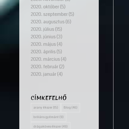
2020. október
(5)
2020. szeptember
(5)
2020. augusztus
(6)
2020. július
(15)
2020. június
(3)
2020. május
(4)
2020. április
(5)
2020. március
(4)
2020. február
(2)
2020. január
(4)
CÍMKEFELHŐ
arany ékszer
(15)
Blog
(46)
briliáns gyémánt
(9)
drágaköves ékszer
(49)