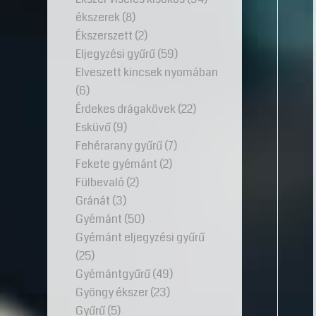
ékszerek
(8)
Ékszerszett
(2)
Eljegyzési gyűrű
(59)
Elveszett kincsek nyomában
(6)
Érdekes drágakövek
(22)
Esküvő
(9)
Fehérarany gyűrű
(7)
Fekete gyémánt
(2)
Fülbevaló
(2)
Gránát
(3)
Gyémánt
(50)
Gyémánt eljegyzési gyűrű
(25)
Gyémántgyűrű
(49)
Gyöngy ékszer
(23)
Gyűrű
(5)