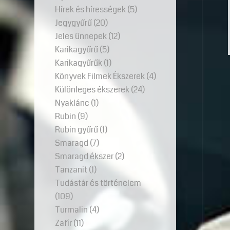
Hírek és hírességek
(5)
Jegygyűrű
(20)
Jeles ünnepek
(12)
Karikagyűrű
(5)
Karikagyűrűk
(1)
Könyvek Filmek Ékszerek
(4)
Különleges ékszerek
(24)
Nyaklánc
(1)
Rubin
(9)
Rubin gyűrű
(1)
Smaragd
(7)
Smaragd ékszer
(2)
Tanzanit
(1)
Tudástár és történelem
(109)
Turmalin
(4)
Zafír
(11)