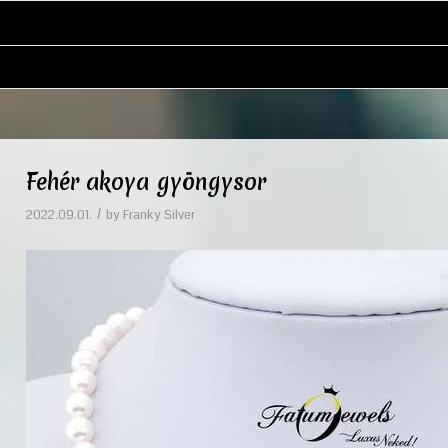
Fehér akoya gyöngysor
/
2022.09.01.
by
Franky Silver