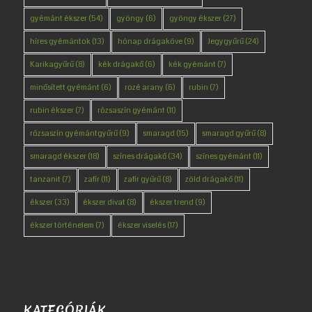
gyémánt ékszer
(54)
gyöngy
(6)
gyöngy ékszer
(27)
híres gyémántok
(13)
hónap drágaköve
(9)
Jegygyűrű
(24)
Karikagyűrű
(8)
kék drágakő
(6)
kék gyémánt
(7)
minősített gyémánt
(6)
rozé arany
(6)
rubin
(7)
rubin ékszer
(7)
rózsaszín gyémánt
(11)
rózsaszín gyémántgyűrű
(9)
smaragd
(15)
smaragd gyűrű
(8)
smaragd ékszer
(18)
színes drágakő
(34)
színes gyémánt
(11)
tanzanit
(7)
zafír
(11)
zafír gyűrű
(8)
zöld drágakő
(11)
ékszer
(33)
ékszer divat
(8)
ékszer trend
(9)
ékszer történelem
(7)
ékszer viselés
(17)
KATEGÓRIÁK