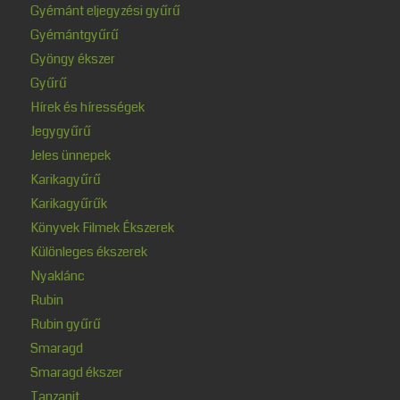
Gyémánt eljegyzési gyűrű
Gyémántgyűrű
Gyöngy ékszer
Gyűrű
Hírek és hírességek
Jegygyűrű
Jeles ünnepek
Karikagyűrű
Karikagyűrűk
Könyvek Filmek Ékszerek
Különleges ékszerek
Nyaklánc
Rubin
Rubin gyűrű
Smaragd
Smaragd ékszer
Tanzanit