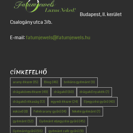
Budapest, II. kerület
Csalogány utca 3/b.
E-mail:
fatumjewels@fatumjewels.hu
CÍMKEFELHŐ
arany ékszer
(15)
Blog
(46)
briliáns gyémánt
(9)
drágaköves ékszer
(49)
drágakő
(60)
drágakő nyakék
(7)
drágakő ritkaság
(13)
egyedi ékszer
(24)
Eljegyzési gyűrű
(40)
esküvő
(8)
Fehérarany gyűrű
(14)
fekete gyémánt
(7)
gyémánt
(52)
Gyémánt eljegyzési gyűrű
(45)
Gyémántgyűrű
(55)
gyémánt zafír gyűrű
(9)