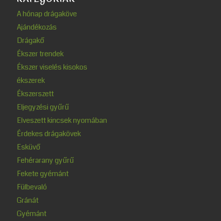
A hónap drágaköve
Ajándékozás
Drágakő
Ékszer trendek
Ékszer viselés kisokos
ékszerek
Ékszerszett
Eljegyzési gyűrű
Elveszett kincsek nyomában
Érdekes drágakövek
Esküvő
Fehérarany gyűrű
Fekete gyémánt
Fülbevaló
Gránát
Gyémánt