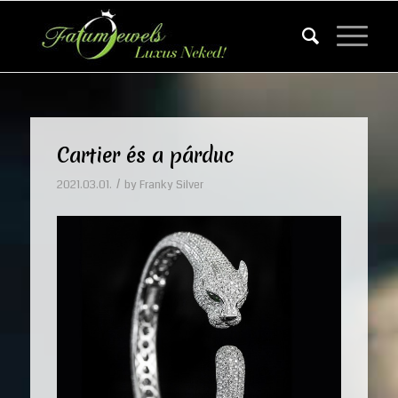
Cartier és a párduc
/
2021.03.01.
by
Franky Silver