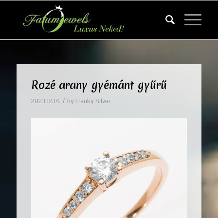
Rozé arany gyémánt gyűrű
/
2023.12.14.
by
Franky Silver