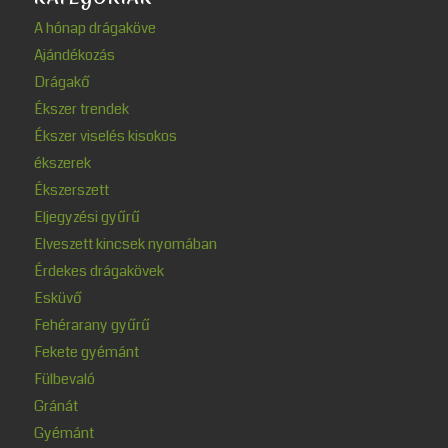
A hónap drágaköve
Ajándékozás
Drágakő
Ékszer trendek
Ékszer viselés kisokos
ékszerek
Ékszerszett
Eljegyzési gyűrű
Elveszett kincsek nyomában
Érdekes drágakövek
Esküvő
Fehérarany gyűrű
Fekete gyémánt
Fülbevaló
Gránát
Gyémánt