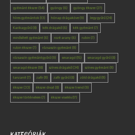
gyémánt ékszer
(54)
gyöngy
(6)
gyöngy ékszer
(27)
híres gyémántok
(13)
hónap drágaköve
(9)
Jegygyűrű
(24)
Karikagyűrű
(8)
kék drágakő
(6)
kék gyémánt
(7)
minősített gyémánt
(6)
rozé arany
(6)
rubin
(7)
rubin ékszer
(7)
rózsaszín gyémánt
(11)
rózsaszín gyémántgyűrű
(9)
smaragd
(15)
smaragd gyűrű
(8)
smaragd ékszer
(18)
színes drágakő
(34)
színes gyémánt
(11)
tanzanit
(7)
zafír
(11)
zafír gyűrű
(8)
zöld drágakő
(11)
ékszer
(33)
ékszer divat
(8)
ékszer trend
(9)
ékszer történelem
(7)
ékszer viselés
(17)
KATEGÓRIÁK