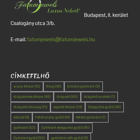
Budapest, II. kerület
Csalogány utca 3/b.
E-mail:
fatumjewels@fatumjewels.hu
CÍMKEFELHŐ
arany ékszer
(15)
Blog
(46)
briliáns gyémánt
(9)
drágaköves ékszer
(49)
drágakő
(60)
drágakő nyakék
(7)
drágakő ritkaság
(13)
egyedi ékszer
(24)
Eljegyzési gyűrű
(40)
esküvő
(8)
Fehérarany gyűrű
(14)
fekete gyémánt
(7)
gyémánt
(52)
Gyémánt eljegyzési gyűrű
(45)
Gyémántgyűrű
(55)
gyémánt zafír gyűrű
(9)