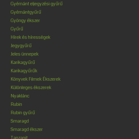
Gyémánt eljegyzési gyűrű
Gyémántgyűrű
Gyöngy ékszer
Gyűrű
Hírek és hírességek
Jegygyűrű
Jeles ünnepek
Karikagyűrű
Karikagyűrűk
Könyvek Filmek Ékszerek
Különleges ékszerek
Nyaklánc
Rubin
Rubin gyűrű
Smaragd
Smaragd ékszer
Tanzanit