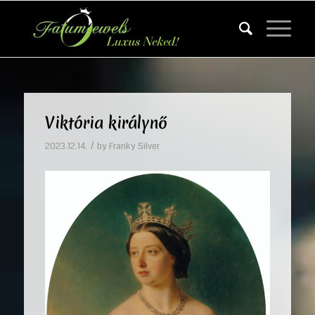
Viktória királynő
/
2023.12.14.
by
Franky Silver