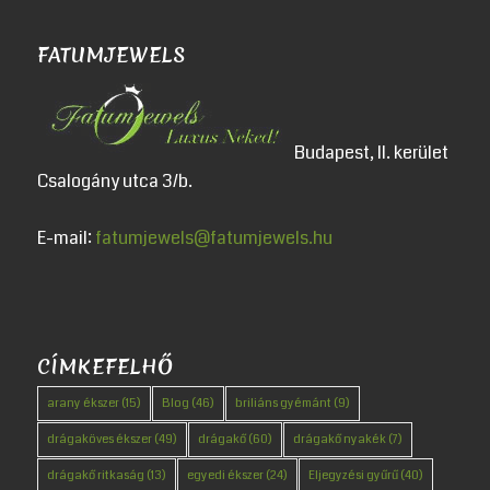
FATUMJEWELS
Budapest, II. kerület
Csalogány utca 3/b.
E-mail:
fatumjewels@fatumjewels.hu
CÍMKEFELHŐ
arany ékszer
(15)
Blog
(46)
briliáns gyémánt
(9)
drágaköves ékszer
(49)
drágakő
(60)
drágakő nyakék
(7)
drágakő ritkaság
(13)
egyedi ékszer
(24)
Eljegyzési gyűrű
(40)