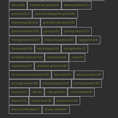
esküvő
(8)
Fehérarany gyűrű
(14)
fekete gyémánt
(7)
gyémánt
(52)
Gyémánt eljegyzési gyűrű
(45)
Gyémántgyűrű
(55)
gyémánt zafír gyűrű
(9)
gyémánt ékszer
(54)
gyöngy
(6)
gyöngy ékszer
(27)
híres gyémántok
(13)
hónap drágaköve
(9)
Jegygyűrű
(24)
Karikagyűrű
(8)
kék drágakő
(6)
kék gyémánt
(7)
minősített gyémánt
(6)
rozé arany
(6)
rubin
(7)
rubin ékszer
(7)
rózsaszín gyémánt
(11)
rózsaszín gyémántgyűrű
(9)
smaragd
(15)
smaragd gyűrű
(8)
smaragd ékszer
(18)
színes drágakő
(34)
színes gyémánt
(11)
tanzanit
(7)
zafír
(11)
zafír gyűrű
(8)
zöld drágakő
(11)
ékszer
(33)
ékszer divat
(8)
ékszer trend
(9)
ékszer történelem
(7)
ékszer viselés
(17)