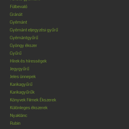
Fülbevaló
Gránát
Gyémánt
Gyémánt eljegyzési gyűrű
Gyémántgyűrű
Gyöngy ékszer
Gyűrű
Hírek és hírességek
Jegygyűrű
Jeles ünnepek
Karikagyűrű
Karikagyűrűk
Könyvek Filmek Ékszerek
Különleges ékszerek
Nyaklánc
Rubin