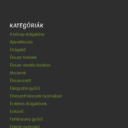
KATEGÓRIÁK
A hónap drágaköve
Ajándékozás
Drágakő
Ékszer trendek
Ékszer viselés kisokos
ékszerek
Ékszerszett
Eljegyzési gyűrű
Elveszett kincsek nyomában
Érdekes drágakövek
Esküvő
Fehérarany gyűrű
Fekete gyémánt