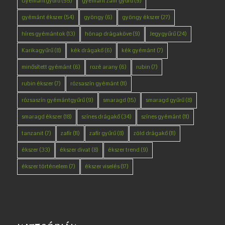
Gyémántgyűrű
(55)
gyémánt zafír gyűrű
(9)
gyémánt ékszer
(54)
gyöngy
(6)
gyöngy ékszer
(27)
híres gyémántok
(13)
hónap drágaköve
(9)
Jegygyűrű
(24)
Karikagyűrű
(8)
kék drágakő
(6)
kék gyémánt
(7)
minősített gyémánt
(6)
rozé arany
(6)
rubin
(7)
rubin ékszer
(7)
rózsaszín gyémánt
(11)
rózsaszín gyémántgyűrű
(9)
smaragd
(15)
smaragd gyűrű
(8)
smaragd ékszer
(18)
színes drágakő
(34)
színes gyémánt
(11)
tanzanit
(7)
zafír
(11)
zafír gyűrű
(8)
zöld drágakő
(11)
ékszer
(33)
ékszer divat
(8)
ékszer trend
(9)
ékszer történelem
(7)
ékszer viselés
(17)