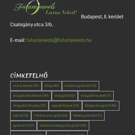
Budapest, II. kerület
Csalogány utca 3/b.
E-mail:
fatumjewels@fatumjewels.hu
CÍMKEFELHŐ
arany ékszer
(15)
Blog
(46)
briliáns gyémánt
(9)
drágaköves ékszer
(49)
drágakő
(60)
drágakő nyakék
(7)
drágakő ritkaság
(13)
egyedi ékszer
(24)
Eljegyzési gyűrű
(40)
esküvő
(8)
Fehérarany gyűrű
(14)
fekete gyémánt
(7)
gyémánt
(52)
Gyémánt eljegyzési gyűrű
(45)