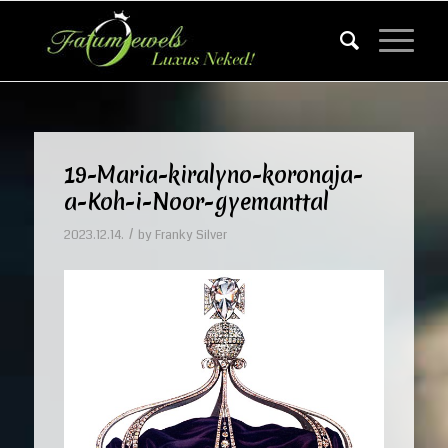
19-Maria-kiralyno-koronaja-
a-Koh-i-Noor-gyemanttal
/
2023.12.14.
by
Franky Silver