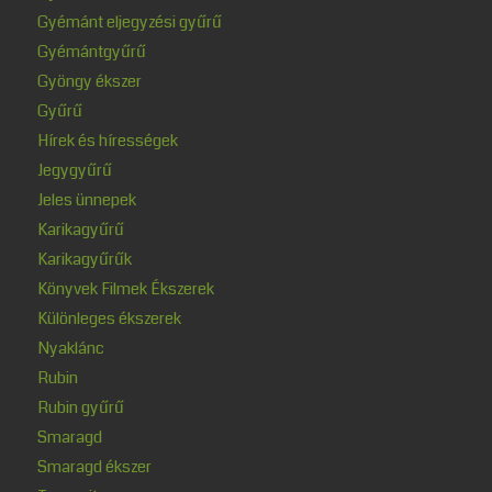
Gyémánt eljegyzési gyűrű
Gyémántgyűrű
Gyöngy ékszer
Gyűrű
Hírek és hírességek
Jegygyűrű
Jeles ünnepek
Karikagyűrű
Karikagyűrűk
Könyvek Filmek Ékszerek
Különleges ékszerek
Nyaklánc
Rubin
Rubin gyűrű
Smaragd
Smaragd ékszer