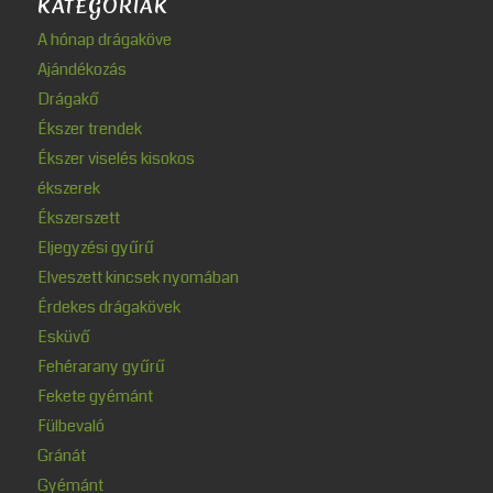
KATEGÓRIÁK
A hónap drágaköve
Ajándékozás
Drágakő
Ékszer trendek
Ékszer viselés kisokos
ékszerek
Ékszerszett
Eljegyzési gyűrű
Elveszett kincsek nyomában
Érdekes drágakövek
Esküvő
Fehérarany gyűrű
Fekete gyémánt
Fülbevaló
Gránát
Gyémánt