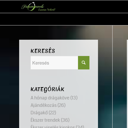
KERESÉS
KATEGÓRIÁK
A hónap drágaköve
(13)
Ajándékozás
(26)
Drágakő
(22)
Ékszer trendek
(36)
Ékszer viselés kisokos
(34)