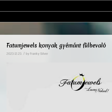
Fatumjewels konyak gyémánt fülbevaló
/
2023.12.23.
by
Franky Silver