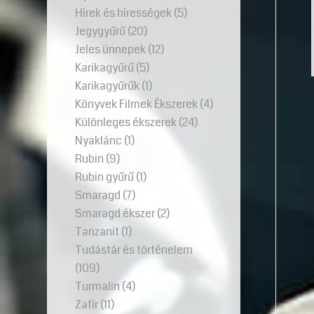
Hírek és hírességek
(5)
Jegygyűrű
(20)
Jeles ünnepek
(12)
Karikagyűrű
(5)
Karikagyűrűk
(1)
Könyvek Filmek Ékszerek
(4)
Különleges ékszerek
(24)
Nyaklánc
(1)
Rubin
(9)
Rubin gyűrű
(1)
Smaragd
(7)
Smaragd ékszer
(2)
Tanzanit
(1)
Tudástár és történelem
(109)
Turmalin
(4)
Zafír
(11)