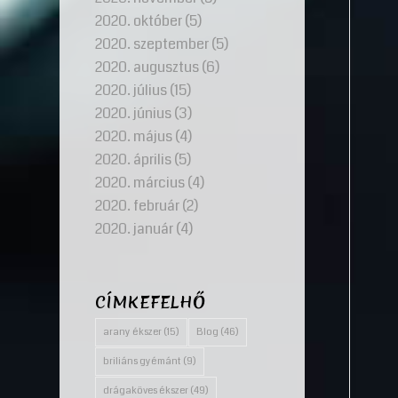
2020. október
(5)
2020. szeptember
(5)
2020. augusztus
(6)
2020. július
(15)
2020. június
(3)
2020. május
(4)
2020. április
(5)
2020. március
(4)
2020. február
(2)
2020. január
(4)
CÍMKEFELHŐ
arany ékszer
(15)
Blog
(46)
briliáns gyémánt
(9)
drágaköves ékszer
(49)