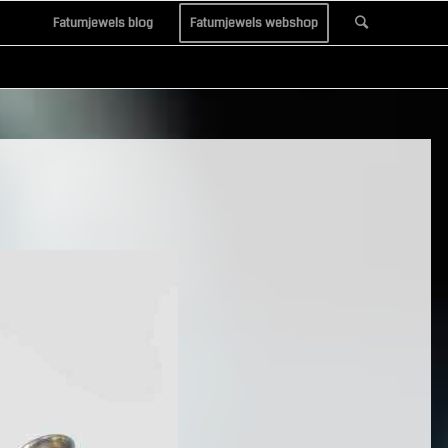
Fatumjewels blog
Fatumjewels webshop