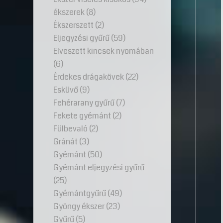
ékszerek
(8)
Ékszerszett
(2)
Eljegyzési gyűrű
(59)
Elveszett kincsek nyomában
(6)
Érdekes drágakövek
(22)
Esküvő
(9)
Fehérarany gyűrű
(7)
Fekete gyémánt
(2)
Fülbevaló
(2)
Gránát
(3)
Gyémánt
(50)
Gyémánt eljegyzési gyűrű
(25)
Gyémántgyűrű
(49)
Gyöngy ékszer
(23)
Gyűrű
(5)