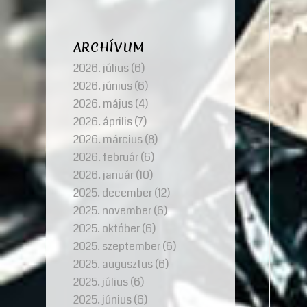
ARCHÍVUM
2026. július
(6)
2026. június
(6)
2026. május
(4)
2026. április
(7)
2026. március
(8)
2026. február
(6)
2026. január
(10)
2025. december
(12)
2025. november
(6)
2025. október
(6)
2025. szeptember
(6)
2025. augusztus
(6)
2025. július
(6)
2025. június
(6)