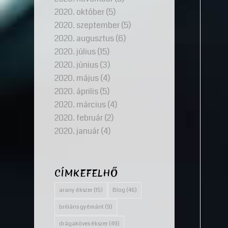
2020. október
(5)
2020. szeptember
(5)
2020. augusztus
(6)
2020. július
(15)
2020. június
(3)
2020. május
(4)
2020. április
(5)
2020. március
(4)
2020. február
(2)
2020. január
(4)
CÍMKEFELHŐ
arany ékszer
(15)
Blog
(46)
briliáns gyémánt
(9)
drágaköves ékszer
(49)