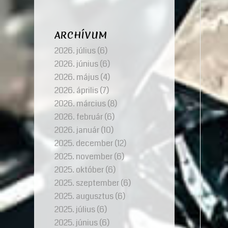
ARCHÍVUM
2026. július
(6)
2026. június
(6)
2026. május
(4)
2026. április
(7)
2026. március
(8)
2026. február
(6)
2026. január
(10)
2025. december
(12)
2025. november
(6)
2025. október
(6)
2025. szeptember
(6)
2025. augusztus
(6)
2025. július
(6)
2025. június
(6)