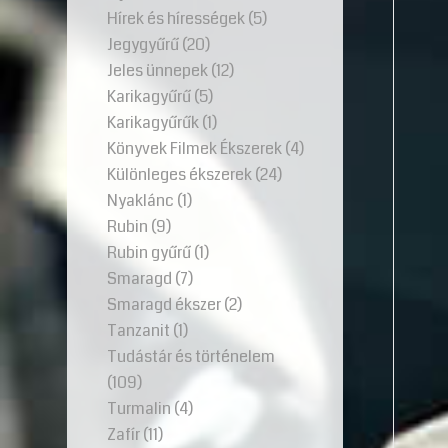
Hírek és hírességek
(5)
Jegygyűrű
(20)
Jeles ünnepek
(12)
Karikagyűrű
(5)
Karikagyűrűk
(1)
Könyvek Filmek Ékszerek
(4)
Különleges ékszerek
(24)
Nyaklánc
(1)
Rubin
(9)
Rubin gyűrű
(1)
Smaragd
(7)
Smaragd ékszer
(2)
Tanzanit
(1)
Tudástár és történelem
(109)
Turmalin
(4)
Zafír
(11)