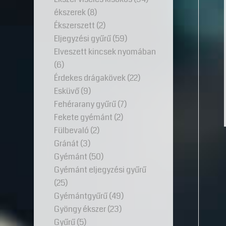
ékszerek
(8)
Ékszerszett
(2)
Eljegyzési gyűrű
(59)
Elveszett kincsek nyomában
(6)
Érdekes drágakövek
(22)
Esküvő
(9)
Fehérarany gyűrű
(7)
Fekete gyémánt
(2)
Fülbevaló
(2)
Gránát
(3)
Gyémánt
(50)
Gyémánt eljegyzési gyűrű
(25)
Gyémántgyűrű
(49)
Gyöngy ékszer
(23)
Gyűrű
(5)