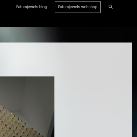
Fatumjewels blog
Fatumjewels webshop