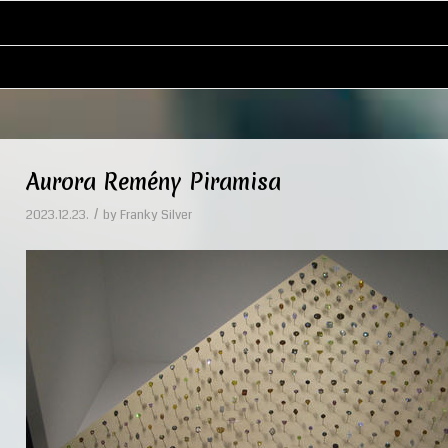
Aurora Remény Piramisa
/
2023.12.23.
by
Franky Silver