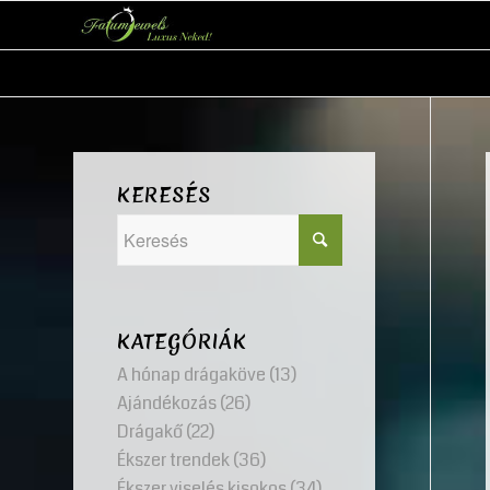
KERESÉS
KATEGÓRIÁK
A hónap drágaköve
(13)
Ajándékozás
(26)
Drágakő
(22)
Ékszer trendek
(36)
Ékszer viselés kisokos
(34)