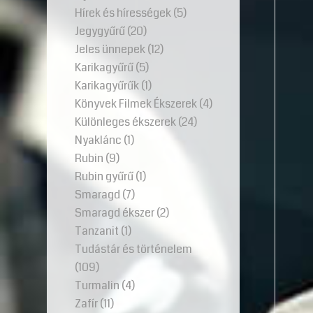
Hírek és hírességek
(5)
Jegygyűrű
(20)
Jeles ünnepek
(12)
Karikagyűrű
(5)
Karikagyűrűk
(1)
Könyvek Filmek Ékszerek
(4)
Különleges ékszerek
(24)
Nyaklánc
(1)
Rubin
(9)
Rubin gyűrű
(1)
Smaragd
(7)
Smaragd ékszer
(2)
Tanzanit
(1)
Tudástár és történelem
(109)
Turmalin
(4)
Zafír
(11)