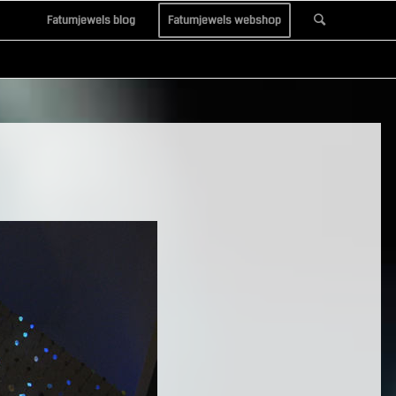
Fatumjewels blog
Fatumjewels webshop