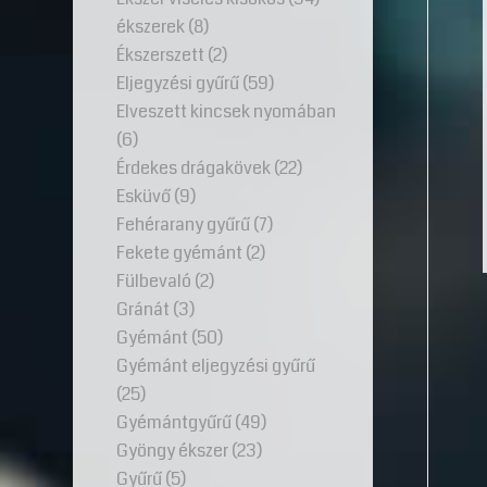
ékszerek
(8)
Ékszerszett
(2)
Eljegyzési gyűrű
(59)
Elveszett kincsek nyomában
(6)
Érdekes drágakövek
(22)
Esküvő
(9)
Fehérarany gyűrű
(7)
Fekete gyémánt
(2)
Fülbevaló
(2)
Gránát
(3)
Gyémánt
(50)
Gyémánt eljegyzési gyűrű
(25)
Gyémántgyűrű
(49)
Gyöngy ékszer
(23)
Gyűrű
(5)