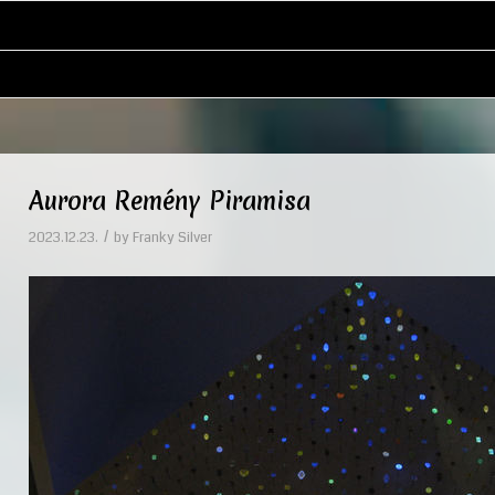
Aurora Remény Piramisa
/
2023.12.23.
by
Franky Silver