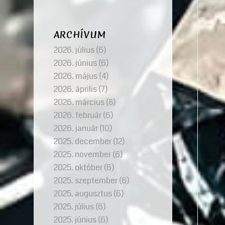
ARCHÍVUM
2026. július
(6)
2026. június
(6)
2026. május
(4)
2026. április
(7)
2026. március
(8)
2026. február
(6)
2026. január
(10)
2025. december
(12)
2025. november
(6)
2025. október
(6)
2025. szeptember
(6)
2025. augusztus
(6)
2025. július
(6)
2025. június
(6)