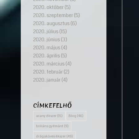
2020. október
(5)
2020. szeptember
(5)
2020. augusztus
(6)
2020. július
(15)
2020. június
(3)
2020. május
(4)
2020. április
(5)
2020. március
(4)
2020. február
(2)
2020. január
(4)
CÍMKEFELHŐ
arany ékszer
(15)
Blog
(46)
briliáns gyémánt
(9)
drágaköves ékszer
(49)