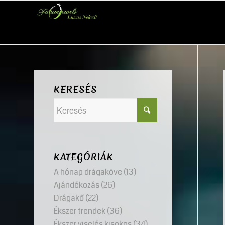
KERESÉS
KATEGÓRIÁK
A hónap drágaköve
(13)
Ajándékozás
(26)
Drágakő
(22)
Ékszer trendek
(36)
Ékszer viselés kisokos
(34)