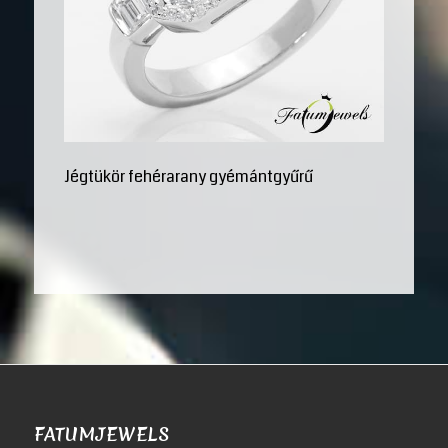
Jégtükör fehérarany gyémántgyűrű
FATUMJEWELS