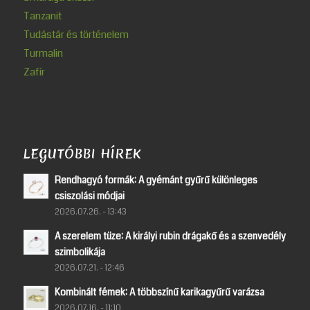
Tanzanit
Tudástár és történelem
Turmalin
Zafír
LEGUTÓBBI HÍREK
Rendhagyó formák: A gyémánt gyűrű különleges
csiszolási módjai
2026.07.26. - 13:43
A szerelem tüze: A királyi rubin drágakő és a szenvedély
szimbolikája
2026.07.21. - 12:46
Kombinált fémek: A többszínű karikagyűrű varázsa
2026.07.16. - 11:10