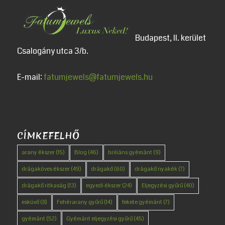
Budapest, II. kerület
Csalogány utca 3/b.
E-mail:
fatumjewels@fatumjewels.hu
CÍMKEFELHŐ
arany ékszer
(15)
Blog
(46)
briliáns gyémánt
(9)
drágaköves ékszer
(49)
drágakő
(60)
drágakő nyakék
(7)
drágakő ritkaság
(13)
egyedi ékszer
(24)
Eljegyzési gyűrű
(40)
esküvő
(8)
Fehérarany gyűrű
(14)
fekete gyémánt
(7)
gyémánt
(52)
Gyémánt eljegyzési gyűrű
(45)