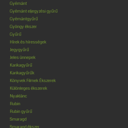
Gyémánt
Gyémánt eljegyzési gyűrű
Gyémántgyűrű
Gyöngy ékszer
Gyűrű
Hírek és hírességek
Jegygyűrű
Jeles ünnepek
Karikagyűrű
Karikagyűrűk
Könyvek Filmek Ékszerek
Különleges ékszerek
Nyaklánc
Rubin
Rubin gyűrű
Smaragd
Smaragd ékszer