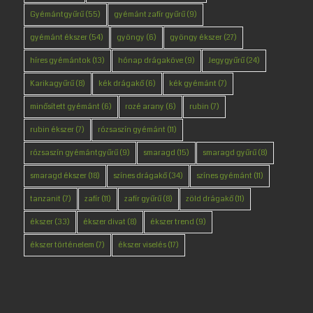
Gyémántgyűrű
(55)
gyémánt zafír gyűrű
(9)
gyémánt ékszer
(54)
gyöngy
(6)
gyöngy ékszer
(27)
híres gyémántok
(13)
hónap drágaköve
(9)
Jegygyűrű
(24)
Karikagyűrű
(8)
kék drágakő
(6)
kék gyémánt
(7)
minősített gyémánt
(6)
rozé arany
(6)
rubin
(7)
rubin ékszer
(7)
rózsaszín gyémánt
(11)
rózsaszín gyémántgyűrű
(9)
smaragd
(15)
smaragd gyűrű
(8)
smaragd ékszer
(18)
színes drágakő
(34)
színes gyémánt
(11)
tanzanit
(7)
zafír
(11)
zafír gyűrű
(8)
zöld drágakő
(11)
ékszer
(33)
ékszer divat
(8)
ékszer trend
(9)
ékszer történelem
(7)
ékszer viselés
(17)