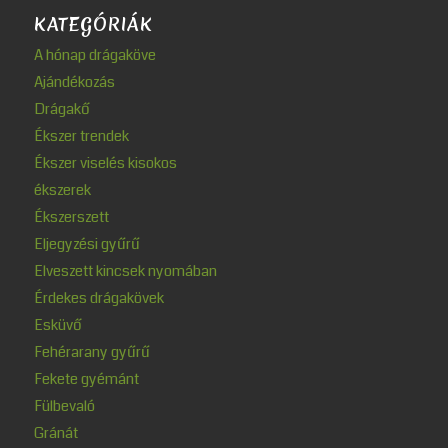
KATEGÓRIÁK
A hónap drágaköve
Ajándékozás
Drágakő
Ékszer trendek
Ékszer viselés kisokos
ékszerek
Ékszerszett
Eljegyzési gyűrű
Elveszett kincsek nyomában
Érdekes drágakövek
Esküvő
Fehérarany gyűrű
Fekete gyémánt
Fülbevaló
Gránát