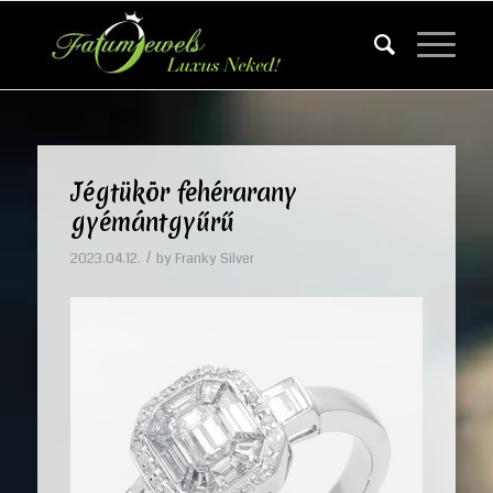
Jégtükör fehérarany
gyémántgyűrű
/
2023.04.12.
by
Franky Silver