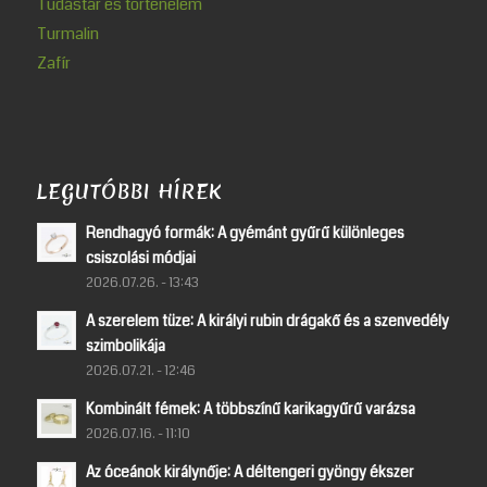
Tudástár és történelem
Turmalin
Zafír
LEGUTÓBBI HÍREK
Rendhagyó formák: A gyémánt gyűrű különleges
csiszolási módjai
2026.07.26. - 13:43
A szerelem tüze: A királyi rubin drágakő és a szenvedély
szimbolikája
2026.07.21. - 12:46
Kombinált fémek: A többszínű karikagyűrű varázsa
2026.07.16. - 11:10
Az óceánok királynője: A déltengeri gyöngy ékszer