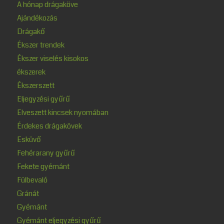
A hónap drágaköve
Ajándékozás
Drágakő
Ékszer trendek
Ékszer viselés kisokos
ékszerek
Ékszerszett
Eljegyzési gyűrű
Elveszett kincsek nyomában
Érdekes drágakövek
Esküvő
Fehérarany gyűrű
Fekete gyémánt
Fülbevaló
Gránát
Gyémánt
Gyémánt eljegyzési gyűrű