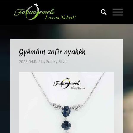
Gyémánt zafír nyakék
/
2023.04.11.
by
Franky Silver