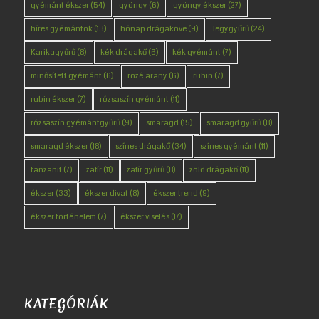
gyémánt ékszer
(54)
gyöngy
(6)
gyöngy ékszer
(27)
híres gyémántok
(13)
hónap drágaköve
(9)
Jegygyűrű
(24)
Karikagyűrű
(8)
kék drágakő
(6)
kék gyémánt
(7)
minősített gyémánt
(6)
rozé arany
(6)
rubin
(7)
rubin ékszer
(7)
rózsaszín gyémánt
(11)
rózsaszín gyémántgyűrű
(9)
smaragd
(15)
smaragd gyűrű
(8)
smaragd ékszer
(18)
színes drágakő
(34)
színes gyémánt
(11)
tanzanit
(7)
zafír
(11)
zafír gyűrű
(8)
zöld drágakő
(11)
ékszer
(33)
ékszer divat
(8)
ékszer trend
(9)
ékszer történelem
(7)
ékszer viselés
(17)
KATEGÓRIÁK