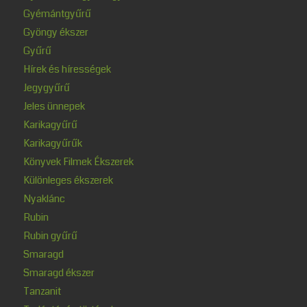
Gyémántgyűrű
Gyöngy ékszer
Gyűrű
Hírek és hírességek
Jegygyűrű
Jeles ünnepek
Karikagyűrű
Karikagyűrűk
Könyvek Filmek Ékszerek
Különleges ékszerek
Nyaklánc
Rubin
Rubin gyűrű
Smaragd
Smaragd ékszer
Tanzanit