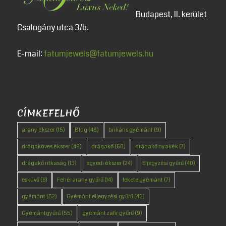
Budapest, II. kerület
Csalogány utca 3/b.
E-mail:
fatumjewels@fatumjewels.hu
CÍMKEFELHŐ
arany ékszer
(15)
Blog
(46)
briliáns gyémánt
(9)
drágaköves ékszer
(49)
drágakő
(60)
drágakő nyakék
(7)
drágakő ritkaság
(13)
egyedi ékszer
(24)
Eljegyzési gyűrű
(40)
esküvő
(8)
Fehérarany gyűrű
(14)
fekete gyémánt
(7)
gyémánt
(52)
Gyémánt eljegyzési gyűrű
(45)
Gyémántgyűrű
(55)
gyémánt zafír gyűrű
(9)